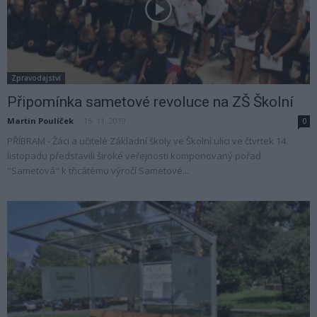
Zpravodajství
Připomínka sametové revoluce na ZŠ Školní
Martin Poulíček
-
15. 11. 2019
0
PŘÍBRAM - Žáci a učitelé Základní školy ve Školní ulici ve čtvrtek 14.
listopadu představili široké veřejnosti komponovaný pořad
"Sametová" k třicátému výročí Sametové...