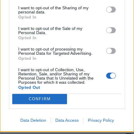
Letošní léto je ve znamení stoupajícího
I want to opt-out of the Sharing of my
personal data.
vandalismu
Opted In
Martin Poulíček
-
16. 8. 2019
0
I want to opt-out of the Sale of my
PŘÍBRAM - Město se v poslední době potýká s poměrně velkou mírou
Personal Data.
vandalismu a to jak například se sprejerstvím, tak i dalším podobami
Opted In
ničení...
I want to opt-out of processing my
Personal Data for Targeted Advertising.
Opted In
I want to opt-out of Collection, Use,
Retention, Sale, and/or Sharing of my
Personal Data that Is Unrelated with the
Purposes for which it was collected.
Opted Out
CONFIRM
Krimi
Data Deletion
Data Access
Privacy Policy
Muž si chtěl „ulít“ peníze a tak nahlásil krádež