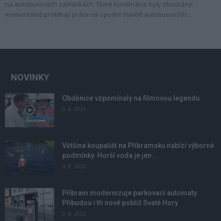
na autobusových zastávkách. Staré konstrukce byly zbourány,
momentálně probíhají práce na spodní stavbě autobusových...
NOVINKY
Obděnice vzpomínaly na filmovou legendu
6. 8. 2026
Většina koupališť na Příbramsku nabízí výborné
podmínky. Horší voda je jen...
4. 8. 2026
Příbram modernizuje parkovací automaty.
Přibudou i tři nové poblíž Svaté Hory
3. 8. 2026