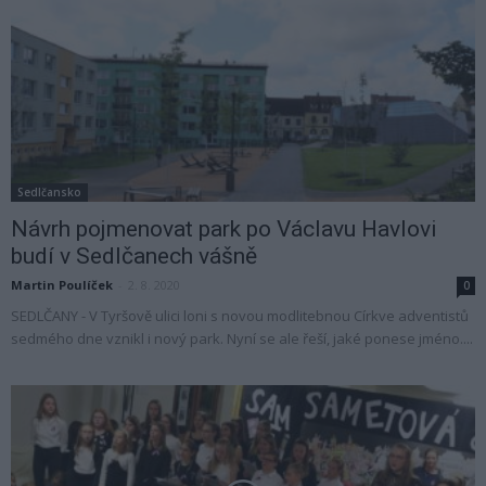
Sedlčansko
Návrh pojmenovat park po Václavu Havlovi
budí v Sedlčanech vášně
Martin Poulíček
-
2. 8. 2020
0
SEDLČANY - V Tyršově ulici loni s novou modlitebnou Církve adventistů
sedmého dne vznikl i nový park. Nyní se ale řeší, jaké ponese jméno....