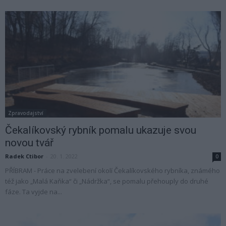
Zpravodajství
Čekalíkovský rybník pomalu ukazuje svou
novou tvář
Radek Ctibor
-
20. 1. 2022
0
PŘÍBRAM - Práce na zvelebení okolí Čekalíkovského rybníka, známého
též jako „Malá Kaňka“ či „Nádržka“, se pomalu přehouply do druhé
fáze. Ta vyjde na...