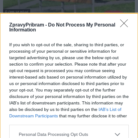
O čem se mluví
Navrhované čekárny pro MHD jsou podle
ZpravyPribram -
Do Not Process My Personal
veřejnosti nepraktické
Information
Martin Poulíček
-
3. 9. 2019
0
If you wish to opt-out of the sale, sharing to third parties, or
PŘÍBRAM - Nedávno jsme vás informovali, že město obmění dalších
processing of your personal or sensitive information for
dvanáct zastávkových přístřešků, které budou v jednotné formě. Na
targeted advertising by us, please use the below opt-out
základě tohoto článku vznikla rozsáhlá...
section to confirm your selection. Please note that after your
opt-out request is processed you may continue seeing
interest-based ads based on personal information utilized by
us or personal information disclosed to third parties prior to
your opt-out. You may separately opt-out of the further
disclosure of your personal information by third parties on the
IAB’s list of downstream participants. This information may
also be disclosed by us to third parties on the
IAB’s List of
Downstream Participants
that may further disclose it to other
third parties.
Personal Data Processing Opt Outs
Zpravodajství