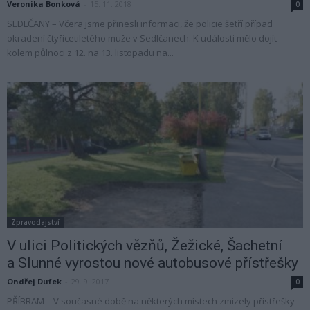
Veronika Bonková
-
15. 11. 2018
0
SEDLČANY – Včera jsme přinesli informaci, že policie šetří případ
okradení čtyřicetiletého muže v Sedlčanech. K události mělo dojít
kolem půlnoci z 12. na 13. listopadu na...
Zpravodajství
V ulici Politických vězňů, Žežické, Šachetní
a Slunné vyrostou nové autobusové přístřešky
Ondřej Dufek
-
29. 9. 2017
0
PŘÍBRAM – V současné době na některých místech zmizely přístřešky