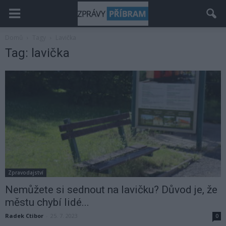
Domů
Tagy
Lavička
Tag: lavička
Zpravodajství
Nemůžete si sednout na lavičku? Důvod je, že
městu chybí lidé...
Radek Ctibor
-
25. 7. 2023
0