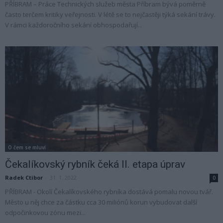
PŘÍBRAM – Práce Technických služeb města Příbram bývá poměrně
často terčem kritiky veřejnosti. V létě se to nejčastěji týká sekání trávy.
V rámci každoročního sekání obhospodařují...
O čem se mluví
Čekalíkovský rybník čeká II. etapa úprav
Radek Ctibor
-
31. 1. 2022
0
PŘÍBRAM - Okolí Čekalíkovského rybníka dostává pomalu novou tvář.
Město u něj chce za částku cca 30 miliónů korun vybudovat další
odpočinkovou zónu mezi...