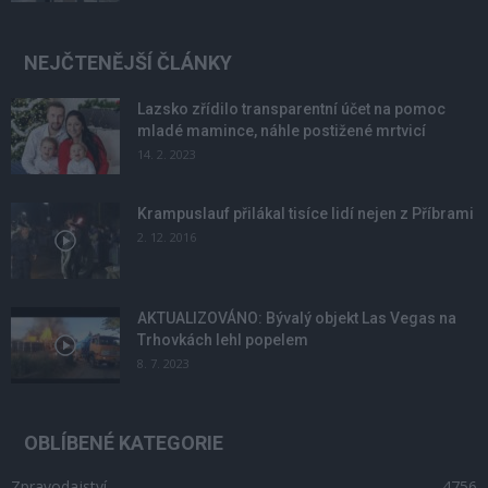
NEJČTENĚJŠÍ ČLÁNKY
Lazsko zřídilo transparentní účet na pomoc
mladé mamince, náhle postižené mrtvicí
14. 2. 2023
Krampuslauf přilákal tisíce lidí nejen z Příbrami
2. 12. 2016
AKTUALIZOVÁNO: Bývalý objekt Las Vegas na
Trhovkách lehl popelem
8. 7. 2023
OBLÍBENÉ KATEGORIE
Zpravodajství
4756