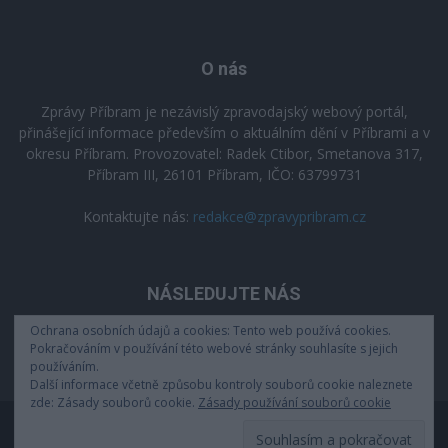
O nás
Zprávy Příbram je nezávislý zpravodajský webový portál,
přinášející informace především o aktuálním dění v Příbrami a v
okresu Příbram. Provozovatel: Radek Ctibor, Smetanova 317,
Příbram III, 26101 Příbram, IČO: 63799731
Kontaktujte nás:
redakce@zpravypribram.cz
NÁSLEDUJTE NÁS
Ochrana osobních údajů a cookies: Tento web používá cookies.
Pokračováním v používání této webové stránky souhlasíte s jejich
používáním.
Další informace včetně způsobu kontroly souborů cookie naleznete
zde: Zásady souborů cookie.
Zásady používání souborů cookie
Zásady zpracování osobních údajů