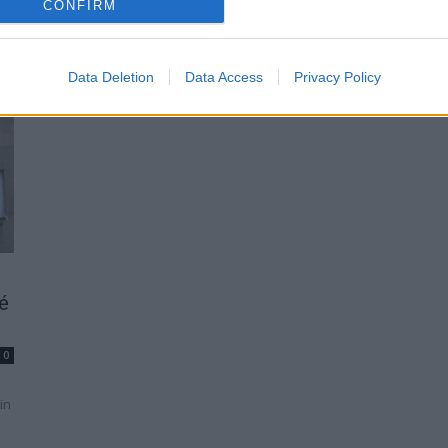
CONFIRM
 V
možnost pracovat, ale také se vzdělávat. K tomu
slouží i vzdělávací středisko, které v příbramské
věznici funguje...
Data Deletion
Data Access
Privacy Policy
ké
0
in