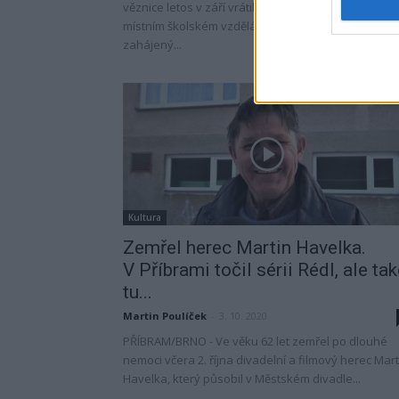
věznice letos v září vrátila pravidelná školní výuka.
místním školském vzdělávacím středisku byl
zahájený...
Kultura
Zemřel herec Martin Havelka.
V Příbrami točil sérii Rédl, ale ta
tu...
Martin Poulíček
-
3. 10. 2020
PŘÍBRAM/BRNO - Ve věku 62 let zemřel po dlouhé
nemoci včera 2. října divadelní a filmový herec Mart
Havelka, který působil v Městském divadle...