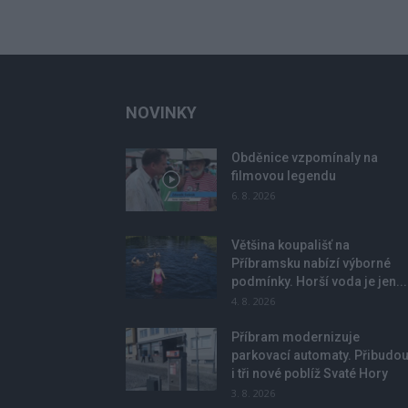
NOVINKY
Obděnice vzpomínaly na
filmovou legendu
6. 8. 2026
Většina koupališť na
Příbramsku nabízí výborné
podmínky. Horší voda je jen...
4. 8. 2026
Příbram modernizuje
parkovací automaty. Přibudo
i tři nové poblíž Svaté Hory
3. 8. 2026