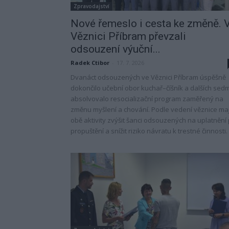
Zpravodajství
Nové řemeslo i cesta ke změně. 
Věznici Příbram převzali
odsouzení výuční...
Radek Ctibor
-
17. 7. 2026
Dvanáct odsouzených ve Věznici Příbram úspěšně
dokončilo učební obor kuchař–číšník a dalších sed
absolvovalo resocializační program zaměřený na
změnu myšlení a chování. Podle vedení věznice maj
obě aktivity zvýšit šanci odsouzených na uplatnění
propuštění a snížit riziko návratu k trestné činnosti.