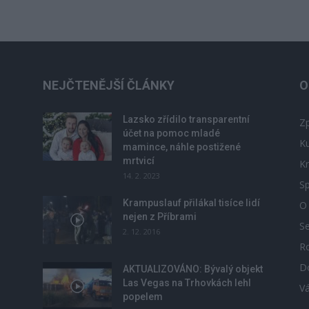
NEJČTENĚJŠÍ ČLÁNKY
O
Lazsko zřídilo transparentní
Zp
účet na pomoc mladé
Ku
mamince, náhle postižené
mrtvicí
Kr
14. 2. 2023
Sp
Krampuslauf přilákal tisíce lidí
O
nejen z Příbrami
S
2. 12. 2016
R
D
u
AKTUALIZOVÁNO: Bývalý objekt
Las Vegas na Trhovkách lehl
V
popelem