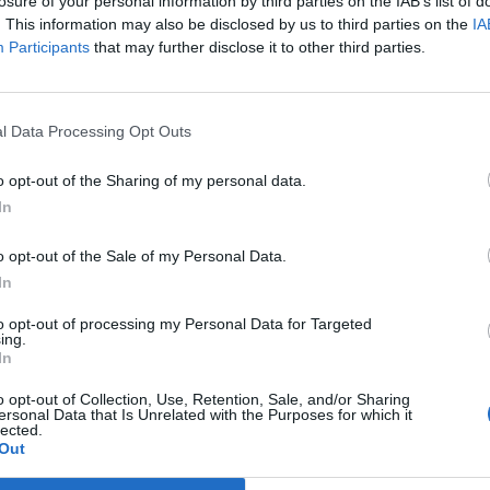
losure of your personal information by third parties on the IAB’s list of
číšníkem
. This information may also be disclosed by us to third parties on the
IA
Radek Ctibor
-
16. 2. 2022
0
0
Participants
that may further disclose it to other third parties.
ci
BYTÍZ - Od února začalo ve školském vzdělávacím
středisku v příbramské věznici přijímací řízení pro
..
odsouzené do učebního oboru kuchař – číšník pro
l Data Processing Opt Outs
školní...
o opt-out of the Sharing of my personal data.
In
o opt-out of the Sale of my Personal Data.
In
to opt-out of processing my Personal Data for Targeted
ing.
Zpravodajství
In
Příbramská věznice má opět
o opt-out of Collection, Use, Retention, Sale, and/or Sharing
vzdělávací středisko
ersonal Data that Is Unrelated with the Purposes for which it
lected.
Radek Ctibor
-
24. 3. 2021
0
0
Out
PŘÍBRAM/BYTÍZ - Odsouzení mají při výkonu trestu