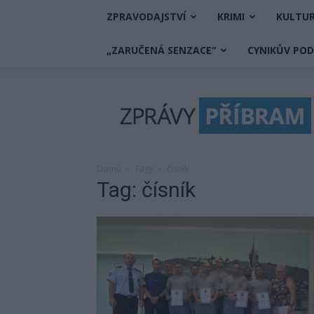
ZPRAVODAJSTVÍ
KRIMI
KULTU
„ZARUČENÁ SENZACE“
CYNIKŮV PO
Zprávy
Příbram
Domů
Tagy
čísník
Tag: čísník