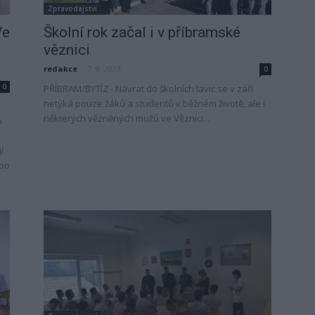
Zpravodajství
Ve
Školní rok začal i v příbramské
věznici
redakce
-
7. 9. 2023
0
0
PŘÍBRAM/BYTÍZ - Návrat do školních lavic se v září
netýká pouze žáků a studentů v běžném životě, ale i
některých vězněných mužů ve Věznici...
m
í
 po