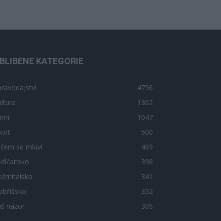
BLÍBENÉ KATEGORIE
ravodajství
4756
ltura
1302
imi
1047
ort
500
 čem se mluví
469
edlčansko
398
ožmitálsko
341
obříšsko
332
áš názor
305