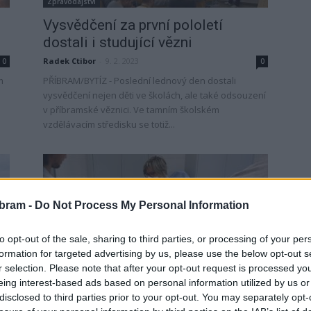
Zpravodajství
Vysvědčení za první pololetí
dostali i studující vězni
Radek Ctibor
-
9. 2. 2023
0
0
m
PŘÍBRAM/BYTÍZ - Poslední lednový den dostali
vysvědčení nejen děti ve školách, ale také odsouzení
v příbramské věznici. Ve tamním školském
vzdělávacím středisku se totiž...
bram -
Do Not Process My Personal Information
to opt-out of the sale, sharing to third parties, or processing of your per
formation for targeted advertising by us, please use the below opt-out s
Zpravodajství
r selection. Please note that after your opt-out request is processed y
Odsouzení v příbramské věznici se
eing interest-based ads based on personal information utilized by us or
disclosed to third parties prior to your opt-out. You may separately opt-
budou moci vyučit kuchařem či