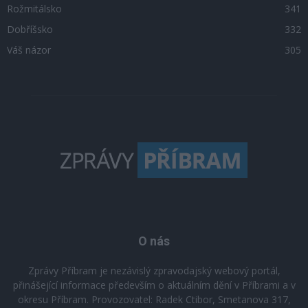
Rožmitálsko
341
Dobříšsko
332
Váš názor
305
O nás
Zprávy Příbram je nezávislý zpravodajský webový portál,
přinášející informace především o aktuálním dění v Příbrami a v
okresu Příbram. Provozovatel: Radek Ctibor, Smetanova 317,