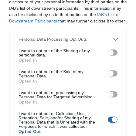
disclosure of your personal information by third parties on the
Zduchovice mají kontejnery na
Oprava odvodňovacích žlabů na
IAB’s list of downstream participants. This information may
kov, v Příbrami stále pro třídění
D4 skončila dříve
also be disclosed by us to third parties on the
IAB’s List of
chybí
Downstream Participants
that may further disclose it to other
third parties.
Personal Data Processing Opt Outs
SOUVISEJÍCÍ ČLÁNKY
I want to opt-out of the Sharing of my
VÍCE OD AUTORA
personal data.
Opted In
Dnes se v Příbrami otevře výstava
I want to opt-out of the Sale of my
Rovnováha života. Vernisáž nabídne
Personal Data.
i hudební a básnický program
Opted In
Kultura
I want to opt-out of processing my
Festival hudby na zámku Dobříš sází na
Personal Data for Targeted Advertising.
Opted In
jedinečnou atmosféru. Klasiku propojí
s dalšími žánry i rodinným programem
Dobříšsko
I want to opt-out of Collection, Use,
Retention, Sale, and/or Sharing of my
Personal Data that Is Unrelated with the
Fesťáczek Presents poprvé míří do
Purposes for which it was collected.
Lesního divadla Skalka. Nabídne hudbu,
Opted Out