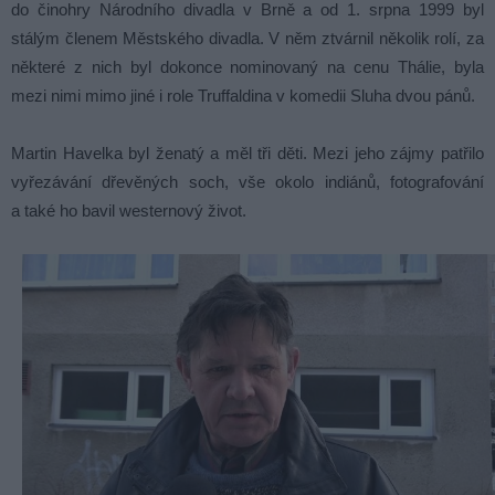
do činohry Národního divadla v Brně a od 1. srpna 1999 byl
stálým členem Městského divadla. V něm ztvárnil několik rolí, za
některé z nich byl dokonce nominovaný na cenu Thálie, byla
mezi nimi mimo jiné i role Truffaldina v komedii Sluha dvou pánů.
Martin Havelka byl ženatý a měl tři děti. Mezi jeho zájmy patřilo
vyřezávání dřevěných soch, vše okolo indiánů, fotografování
a také ho bavil westernový život.