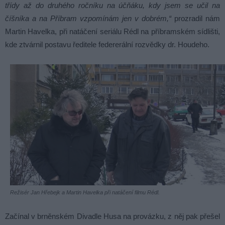
třídy až do druhého ročníku na účňáku, kdy jsem se učil na
číšníka a na Příbram vzpomínám jen v dobrém,“
prozradil nám
Martin Havelka, při natáčení seriálu Rédl na příbramském sídlišti,
kde ztvárnil postavu ředitele federerální rozvědky dr. Houdeho.
Režisér Jan Hřebejk a Martin Havelka při natáčení filmu Rédl.
Začínal v brněnském Divadle Husa na provázku, z něj pak přešel