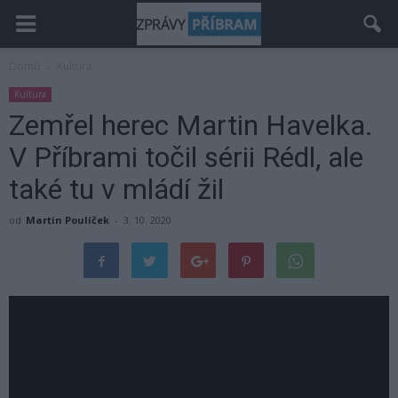
Domů
Kultura
Kultura
Zemřel herec Martin Havelka.
V Příbrami točil sérii Rédl, ale
také tu v mládí žil
od
Martin Poulíček
-
3. 10. 2020