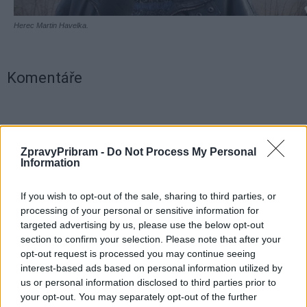
Herec Martin Havelka.
Komentáře
TAGY
čísník
herec
Martin Havelka
nehoda
Příbram
ZpravyPribram -
Do Not Process My Personal
Information
Rédl
smrt
If you wish to opt-out of the sale, sharing to third parties, or
processing of your personal or sensitive information for
targeted advertising by us, please use the below opt-out
section to confirm your selection. Please note that after your
opt-out request is processed you may continue seeing
interest-based ads based on personal information utilized by
us or personal information disclosed to third parties prior to
your opt-out. You may separately opt-out of the further
Předchozí článek
Následující článek