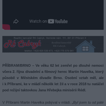
PŘÍBRAM/BRNO – Ve věku 62 let zemřel po dlouhé nemoci
včera 2. října divadelní a filmový herec Martin Havelka, který
působil v Městském divadle Brno. Osobní vztah měl, ale
i k Příbrami, ke v mládí několik let žil a v roce 2018 tu natáčel
pod režijní taktovkou Jana Hřebejka minisérii Rédl.
V Příbrami Martin Havelka pobýval v mládí.
„Byl jsem tu od páté