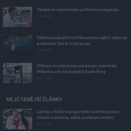
Obděnice vzpomínaly na filmovou legendu
6. 8. 2026
Většina koupališť na Příbramsku nabízí výborné
podmínky. Horší voda je jen...
4. 8. 2026
Příbram modernizuje parkovací automaty.
Přibudou i tři nové poblíž Svaté Hory
3. 8. 2026
NEJČTENĚJŠÍ ČLÁNKY
Lazsko zřídilo transparentní účet na pomoc
mladé mamince, náhle postižené mrtvicí
14. 2. 2023