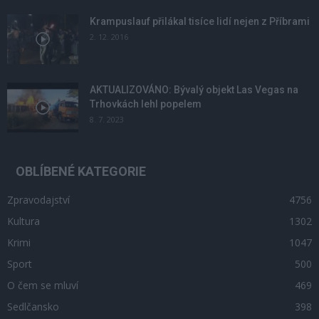
Krampuslauf přilákal tisíce lidí nejen z Příbrami
2. 12. 2016
AKTUALIZOVÁNO: Bývalý objekt Las Vegas na
Trhovkách lehl popelem
8. 7. 2023
OBLÍBENÉ KATEGORIE
Zpravodajství
4756
Kultura
1302
Krimi
1047
Sport
500
O čem se mluví
469
Sedlčansko
398