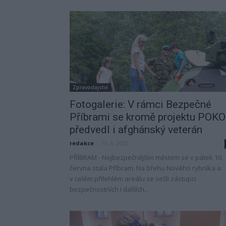
Zpravodajství
Fotogalerie: V rámci Bezpečné
Příbrami se kromě projektu POK
předvedl i afghánský veterán
redakce
-
11. 6. 2022
PŘÍBRAM - Nejbezpečnějším městem se v pátek 10.
června stala Příbram. Na břehu Nového rybníka a
v celém přilehlém areálu se sešli zástupci
bezpečnostních i dalších...