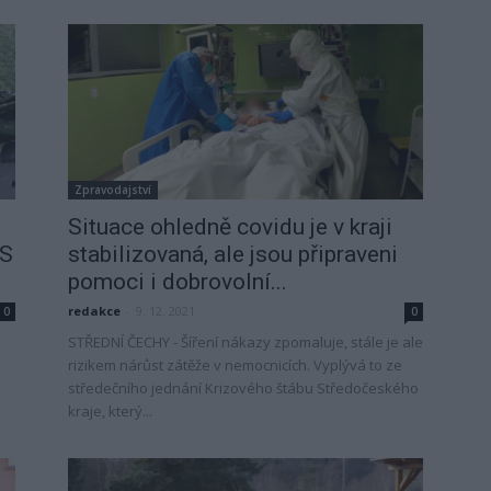
Zpravodajství
Situace ohledně covidu je v kraji
OS
stabilizovaná, ale jsou připraveni
pomoci i dobrovolní...
redakce
-
9. 12. 2021
0
0
STŘEDNÍ ČECHY - Šíření nákazy zpomaluje, stále je ale
rizikem nárůst zátěže v nemocnicích. Vyplývá to ze
středečního jednání Krizového štábu Středočeského
kraje, který...