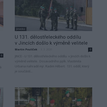
Jinecko
U 131. dělostřeleckého oddílu
v Jincích došlo k výměně velitele
Martin Poulíček
-
3. 3. 2020
0
0
JINCE - U 131. dělostřeleckého oddílu v Jincích došlo k
výměně velitele. Dosavadního pplk. Vlastimila
Urbana nahradil mjr. Radim Hilbert. 131. oddíl, který
á
je součástí...
u