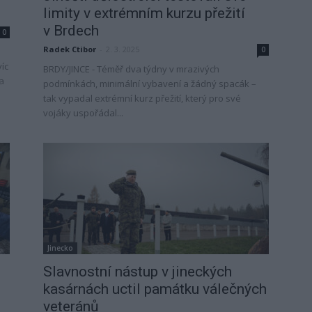
limity v extrémním kurzu přežití
v Brdech
0
Radek Ctibor
-
2. 3. 2025
0
íc
BRDY/JINCE - Téměř dva týdny v mrazivých
a
podmínkách, minimální vybavení a žádný spacák –
tak vypadal extrémní kurz přežití, který pro své
vojáky uspořádal...
Jinecko
Slavnostní nástup v jineckých
kasárnách uctil památku válečných
veteránů