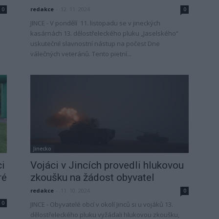
redakce
-
12. 11. 2024
0
0
JINCE - V pondělí 11. listopadu se v jineckých
kasárnách 13. dělostřeleckého pluku „Jaselského“
uskutečnil slavnostní nástup na počest Dne
válečných veteránů. Tento pietní...
Jinecko
i
Vojáci v Jincích provedli hlukovou
ré
zkoušku na žádost obyvatel
redakce
-
11. 10. 2024
0
0
JINCE - Obyvatelé obcí v okolí Jinců si u vojáků 13.
dělostřeleckého pluku vyžádali hlukovou zkoušku,