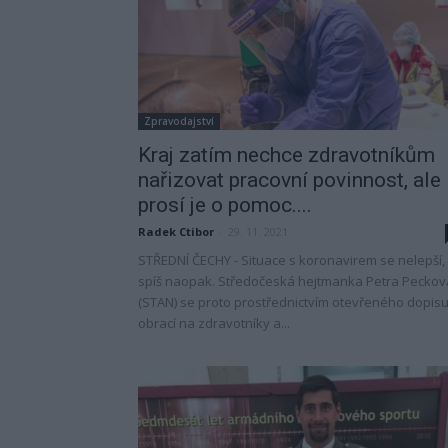
Zpravodajství
Kraj zatím nechce zdravotníkům
nařizovat pracovní povinnost, ale
prosí je o pomoc....
Radek Ctibor
-
29. 11. 2021
STŘEDNÍ ČECHY - Situace s koronavirem se nelepší,
spíš naopak. Středočeská hejtmanka Petra Peckov
(STAN) se proto prostřednictvím otevřeného dopis
obrací na zdravotníky a...