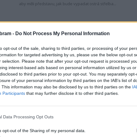
aby měli představu, jak bude vypadat ostrá střelba...
bram -
Do Not Process My Personal Information
to opt-out of the sale, sharing to third parties, or processing of your per
formation for targeted advertising by us, please use the below opt-out s
r selection. Please note that after your opt-out request is processed y
eing interest-based ads based on personal information utilized by us or
disclosed to third parties prior to your opt-out. You may separately opt-
Jinecko
losure of your personal information by third parties on the IAB’s list of
Dělostřelci debatovali v Jincích
. This information may also be disclosed by us to third parties on the
IA
Participants
that may further disclose it to other third parties.
h
s občany o obnovení ostrých
střeleb
redakce
-
3. 5. 2024
0
0
l Data Processing Opt Outs
ní
JINCE - V souvislosti se znovuzavedením ostrých
o
střeleb z děl v Jincích se v pátek 26. dubna
o opt-out of the Sharing of my personal data.
uskutečnila beseda s obyvateli dotčených obcí.