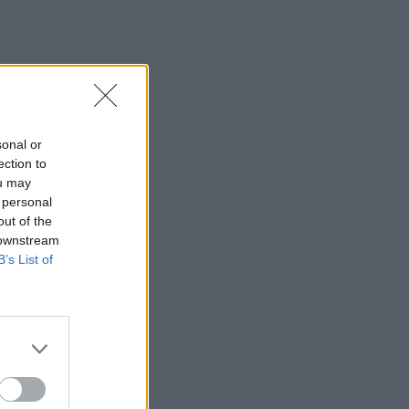
sonal or
ection to
ou may
 personal
out of the
 downstream
B’s List of