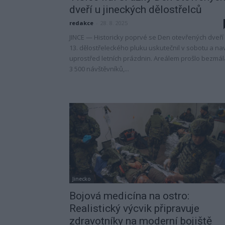
dveří u jineckých dělostřelců
redakce
-
28. 8. 2025
JINCE — Historicky poprvé se Den otevřených dveří
13. dělostřeleckého pluku uskutečnil v sobotu a nav
uprostřed letních prázdnin. Areálem prošlo bezmál
3 500 návštěvníků,...
Jinecko
Bojová medicína na ostro:
Realistický výcvik připravuje
zdravotníky na moderní bojiště