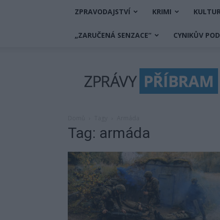
ZPRAVODAJSTVÍ
KRIMI
KULTU
„ZARUČENÁ SENZACE“
CYNIKŮV PO
Zprávy
Příbram
Domů
Tagy
Armáda
Tag: armáda