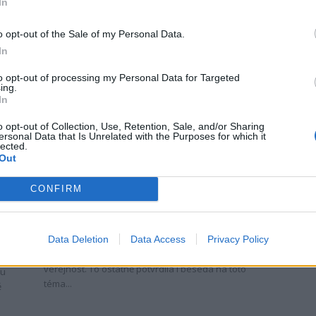
In
Velitel...
o opt-out of the Sale of my Personal Data.
In
to opt-out of processing my Personal Data for Targeted
ing.
In
o opt-out of Collection, Use, Retention, Sale, and/or Sharing
ersonal Data that Is Unrelated with the Purposes for which it
Rozhovory
lected.
Out
Na Hradbách veřejnost diskutovala
s generálem Šedivým nejen o válce
CONFIRM
na Ukrajině
Radek Ctibor
-
12. 9. 2022
0
0
PŘÍBRAM - Téma války na Ukrajině a bezpečnost
Data Deletion
Data Access
Privacy Policy
v Evropě jsou témata, která v poslední době zajímají
ů
veřejnost. To ostatně potvrdila i beseda na toto
du
téma...
ě