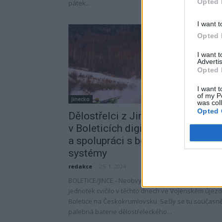
Opted 
pátek...
I want t
Opted 
I want 
Advertis
Opted 
I want t
of my P
Jinecko
was col
Opted 
Dělostřelci z Jinců zkoušeli
v Boleticích digitální techniku
a spolupráci s bezpilotními
systémy
redakce
-
25. 1. 2024
BOLETICE/JINCE - Neobvyklé množství různých druh
jednotek cvičilo v těchto dnech ve Vojenském újez
Boletice na Českokrumlovsku. Sešly se tu současn
palebná baterie dělostřeleckého...