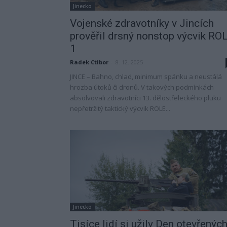
Jinecko
Vojenské zdravotníky v Jincích
prověřil drsný nonstop výcvik RO
1
Radek Ctibor
-
8. 12. 2025
JINCE – Bahno, chlad, minimum spánku a neustálá
hrozba útoků či dronů. V takových podmínkách
absolvovali zdravotníci 13. dělostřeleckého pluku
nepřetržitý taktický výcvik ROLE...
Jinecko
Tisíce lidí si užily Den otevřenýc