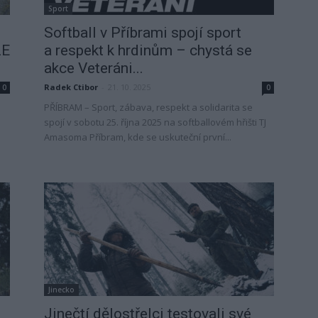
Sport
Softball v Příbrami spojí sport
LE
a respekt k hrdinům – chystá se
akce Veteráni...
Radek Ctibor
-
21. 10. 2025
0
0
PŘÍBRAM – Sport, zábava, respekt a solidarita se
spojí v sobotu 25. října 2025 na softballovém hřišti TJ
Amasoma Příbram, kde se uskuteční první...
Jinecko
h
Jinečtí dělostřelci testovali své