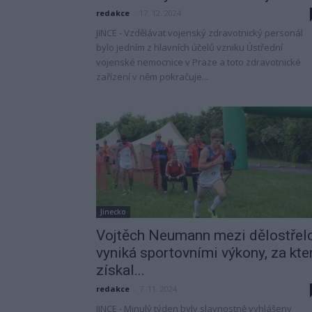
redakce
-
17. 12. 2024
JINCE - Vzdělávat vojenský zdravotnický personál
bylo jedním z hlavních účelů vzniku Ústřední
vojenské nemocnice v Praze a toto zdravotnické
zařízení v něm pokračuje...
Jinecko
Vojtěch Neumann mezi dělostřelc
vyniká sportovními výkony, za kte
získal...
redakce
-
7. 11. 2024
JINCE - Minulý týden byly slavnostně vyhlášeny