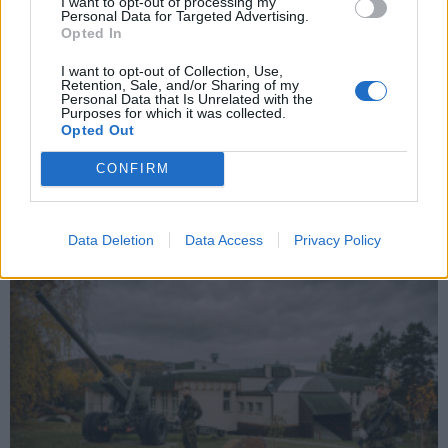
I want to opt-out of processing my
Personal Data for Targeted Advertising.
Opted In
Jinecko
I want to opt-out of Collection, Use,
Dělostřelci si připomněli 79. výročí konce
Retention, Sale, and/or Sharing of my
druhé světové války nástupem a pietními
Personal Data that Is Unrelated with the
Purposes for which it was collected.
akty...
Opted Out
redakce
-
13. 5. 2024
0
CONFIRM
JINCE - Slavnostní nástup u 13. dělostřeleckého pluku zahájil oslavy
Dne vítězství v Jincích. Vojáci a obyvatelé městysu si připomněli rok
1945, kdy se...
Data Deletion
Data Access
Privacy Policy