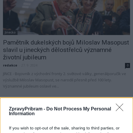
Jinecko
Pamětník dukelských bojů Miloslav Masopust
slavil u jineckých dělostřelců významné
životní jubileum
redakce
-
27. 9. 2024
0
JINCE - Bojovník z východní fronty 2. světové války, generálporučík ve
výslužbě Miloslav Masopust, se narodil přesně před 100 lety.
Významné jubileum oslavil ve...
ZpravyPribram -
Do Not Process My Personal
Information
If you wish to opt-out of the sale, sharing to third parties, or