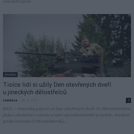
uskuteční první...
Jinecko
Tisíce lidí si užily Den otevřených dveří
u jineckých dělostřelců
redakce
-
28. 8. 2025
0
JINCE — Historicky poprvé se Den otevřených dveří 13. dělostřeleckého
pluku uskutečnil v sobotu a navíc uprostřed letních prázdnin. Areálem
prošlo bezmála 3 500 návštěvníků,...