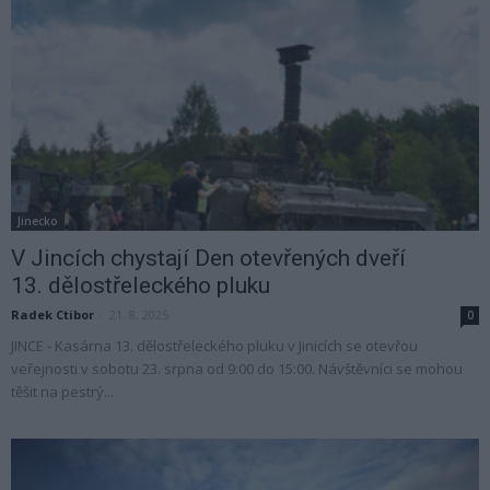
Jinecko
V Jincích chystají Den otevřených dveří
13. dělostřeleckého pluku
Radek Ctibor
-
21. 8. 2025
0
JINCE - Kasárna 13. dělostřeleckého pluku v Jinicích se otevřou
veřejnosti v sobotu 23. srpna od 9:00 do 15:00. Návštěvníci se mohou
těšit na pestrý...