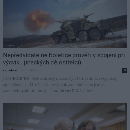
Jinecko
Nepředvídatelné Boletice prověřily spojení při
výcviku jineckých dělostřelců
redakce
-
28. 1. 2025
0
JINCE/BOLETICE - Ostré střelby rozezněly v těchto dnech Vojenský
újezd Boletice. 13. dělostřelecký pluk zde cvičí mimo jiné se
samohybnými kanonovými houfnicemi DANA, které...