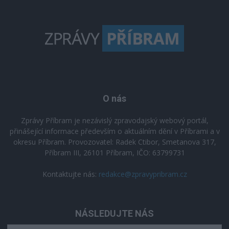
O nás
Zprávy Příbram je nezávislý zpravodajský webový portál,
přinášející informace především o aktuálním dění v Příbrami a v
okresu Příbram. Provozovatel: Radek Ctibor, Smetanova 317,
Příbram III, 26101 Příbram, IČO: 63799731
Kontaktujte nás:
redakce@zpravypribram.cz
NÁSLEDUJTE NÁS