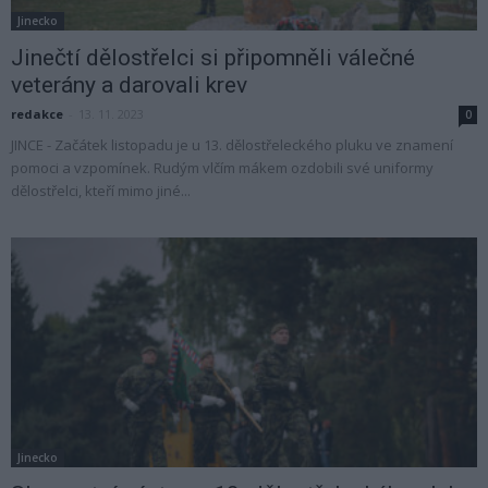
Jinecko
Jinečtí dělostřelci si připomněli válečné
veterány a darovali krev
redakce
-
13. 11. 2023
0
JINCE - Začátek listopadu je u 13. dělostřeleckého pluku ve znamení
pomoci a vzpomínek. Rudým vlčím mákem ozdobili své uniformy
dělostřelci, kteří mimo jiné...
Jinecko