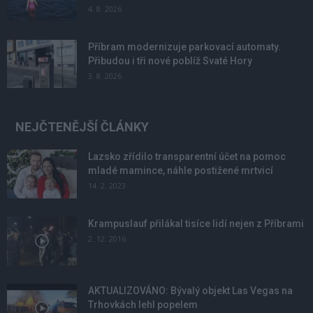
4. 8. 2026
Příbram modernizuje parkovací automaty.
Přibudou i tři nové poblíž Svaté Hory
3. 8. 2026
NEJČTENĚJŠÍ ČLÁNKY
Lazsko zřídilo transparentní účet na pomoc
mladé mamince, náhle postižené mrtvicí
14. 2. 2023
Krampuslauf přilákal tisíce lidí nejen z Příbrami
2. 12. 2016
AKTUALIZOVÁNO: Bývalý objekt Las Vegas na
Trhovkách lehl popelem