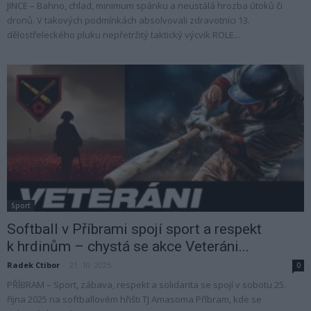
JINCE – Bahno, chlad, minimum spánku a neustálá hrozba útoků či
dronů. V takových podmínkách absolvovali zdravotníci 13.
dělostřeleckého pluku nepřetržitý taktický výcvik ROLE...
Sport
Softball v Příbrami spojí sport a respekt
k hrdinům – chystá se akce Veteráni...
Radek Ctibor
-
21. 10. 2025
0
PŘÍBRAM – Sport, zábava, respekt a solidarita se spojí v sobotu 25.
října 2025 na softballovém hřišti TJ Amasoma Příbram, kde se