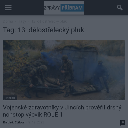
Domů
Tagy
13. dělostřelecký pluk
Tag: 13. dělostřelecký pluk
Jinecko
Vojenské zdravotníky v Jincích prověřil drsný
nonstop výcvik ROLE 1
Radek Ctibor
-
8. 12. 2025
0