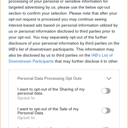
processing of your personal or sensitive information for
targeted advertising by us, please use the below opt-out
section to confirm your selection. Please note that after your
opt-out request is processed you may continue seeing
interest-based ads based on personal information utilized by
Jinecko
us or personal information disclosed to third parties prior to
Fotogralerie: Den otevřených dveří
your opt-out. You may separately opt-out of the further
u 13. dělostřeleckého pluku “Jaselského”
disclosure of your personal information by third parties on the
IAB’s list of downstream participants. This information may
redakce
-
12. 6. 2024
0
also be disclosed by us to third parties on the
IAB’s List of
JINCE - Vojenský útvar 13. dělostřelecký pluk “Jaselský” uspořádal Den
Downstream Participants
that may further disclose it to other
otevřených dveří – Dětský den 5. června ve vojenském areálu v Jincích.
third parties.
Tato akce...
Personal Data Processing Opt Outs
I want to opt-out of the Sharing of my
personal data.
Opted In
I want to opt-out of the Sale of my
Personal Data.
Opted In