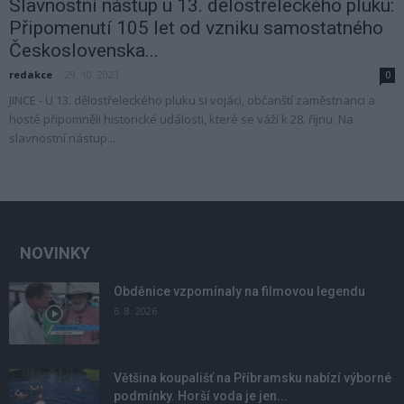
Slavnostní nástup u 13. dělostřeleckého pluku:
Připomenutí 105 let od vzniku samostatného
Československa...
redakce
-
29. 10. 2023
0
JINCE - U 13. dělostřeleckého pluku si vojáci, občanští zaměstnanci a
hosté připomněli historické události, které se váží k 28. říjnu. Na
slavnostní nástup...
NOVINKY
Obděnice vzpomínaly na filmovou legendu
6. 8. 2026
Většina koupališť na Příbramsku nabízí výborné
podmínky. Horší voda je jen...