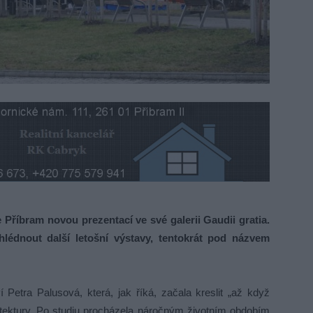
Příbram novou prezentací ve své galerii Gaudii gratia.
lédnout další letošní výstavy, tentokrát pod názvem
 Petra Palusová, která, jak říká, začala kreslit „až když
hitektury. Po studiu procházela náročným životním obdobím