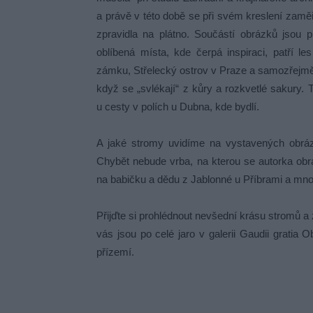
a právě v této době se při svém kreslení zam
zpravidla na plátno. Součástí obrázků jsou 
oblíbená místa, kde čerpá inspiraci, patří l
zámku, Střelecký ostrov v Praze a samozřejmě 
když se „svlékají“ z kůry a rozkvetlé sakury.
u cesty v polích u Dubna, kde bydlí.
A jaké stromy uvidíme na vystavených obrázc
Chybět nebude vrba, na kterou se autorka obr
na babičku a dědu z Jablonné u Příbrami a mno
Přijďte si prohlédnout nevšední krásu stromů a z
vás jsou po celé jaro v galerii Gaudii gratia 
přízemí.