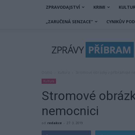
ZPRAVODAJSTVÍ
KRIMI
KULTU
„ZARUČENÁ SENZACE“
CYNIKŮV PO
Zprávy
Příbram
Domů
Kultura
Stromové obrázky v příbramské n
Kultura
Stromové obrázk
nemocnici
od
redakce
-
27. 3. 2019