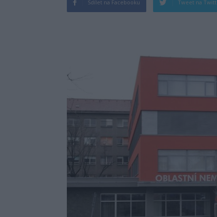
Sdílet na Facebooku
Tweet na Twit