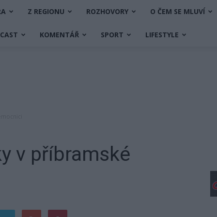
RA
Z REGIONU
ROZHOVORY
O ČEM SE MLUVÍ
DCAST
KOMENTÁŘ
SPORT
LIFESTYLE
emocnici
y v příbramské