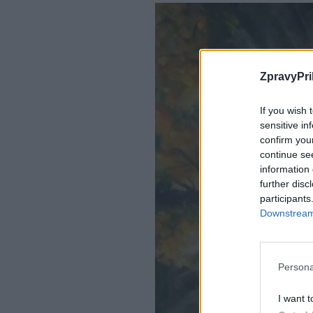
ZpravyPri
If you wish 
sensitive in
confirm you
continue se
information 
further disc
participants
Downstream 
Persona
I want t