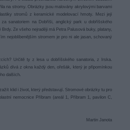
ěřila na stromy. Obrázky jsou malovány akrylovými barvami
plastiky stromů z keramické modelovací hmoty. Mezi její
es za sanatoriem na Dobříši, anglický park u dobříšského
Brdy. Ze všeho nejraději má Petra Palusová buky, platany,
 Tím nejoblíbenějším stromem je pro ni ale jasan, schovaný
ích? Určitě ty z lesa u dobříšského sanatoria, z Irska.
ázků dívá z okna každý den, ořešák, který je připomínkou
ho dalších.
ažít klid i život, který představují. Stromové obrázky tu pro
Oblastní nemocnice Příbram (areál 1, Příbram 1, pavilon C,
Martin Janota