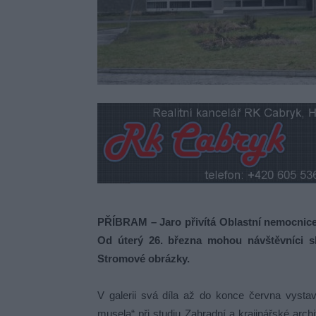
PŘÍBRAM – Jaro přivítá Oblastní nemocnice 
Od úterý 26. března mohou návštěvníci sh
Stromové obrázky.
V galerii svá díla až do konce června vystaví
musela“ při studiu Zahradní a krajinářské arc