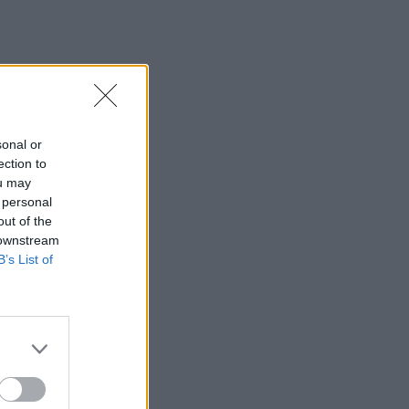
sonal or
ection to
ou may
 personal
out of the
 downstream
B’s List of