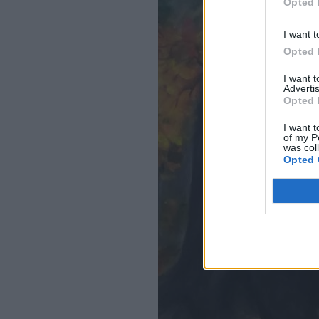
Opted 
I want t
Opted 
I want 
Advertis
Opted 
I want t
of my P
was col
Opted 