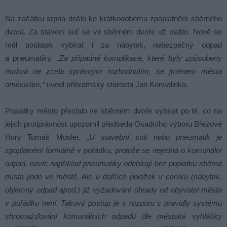
Na začátku srpna došlo ke krátkodobému zpoplatnění sběrného
dvora. Za stavení suť se ve sběrném dvoře už platilo. Nově se
měl poplatek vybírat i za nábytek, nebezpečný odpad
a pneumatiky.
„Za případné komplikace, které byly způsobeny
možná ne zcela správným rozhodnutím, se jménem města
omlouvám,“
uvedl příbramský starosta Jan Konvalinka.
Poplatky město přestalo ve sběrném dvoře vybírat po té, co na
jejich protiprávnost upozornil předseda Osadního výboru Březové
Hory Tomáš Mosler.
„U stavební suti nebo pneumatik je
zpoplatnění formálně v pořádku, protože se nejedná o komunální
odpad, navíc například pneumatiky odebírají bez poplatku sběrná
místa jinde ve městě. Ale u dalších položek v ceníku (nábytek,
objemný odpad apod.) již vyžadování úhrady od obyvatel města
v pořádku není. Takový postup je v rozporu s pravidly systému
shromažďování komunálních odpadů dle městské vyhlášky