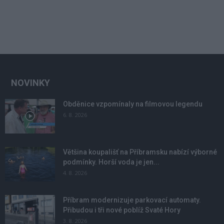
NOVINKY
Obděnice vzpomínaly na filmovou legendu
6. 8. 2026
Většina koupališť na Příbramsku nabízí výborné
podmínky. Horší voda je jen...
4. 8. 2026
Příbram modernizuje parkovací automaty.
Přibudou i tři nové poblíž Svaté Hory
3. 8. 2026