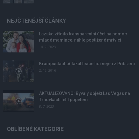
NEJČTENĚJŠÍ ČLÁNKY
Lazsko zřídilo transparentní účet na pomoc
mladé mamince, náhle postižené mrtvicí
14. 2. 2023
Krampuslauf přilákal tisíce lidí nejen z Příbrami
2. 12. 2016
AKTUALIZOVÁNO: Bývalý objekt Las Vegas na
Trhovkách lehl popelem
8. 7. 2023
OBLÍBENÉ KATEGORIE