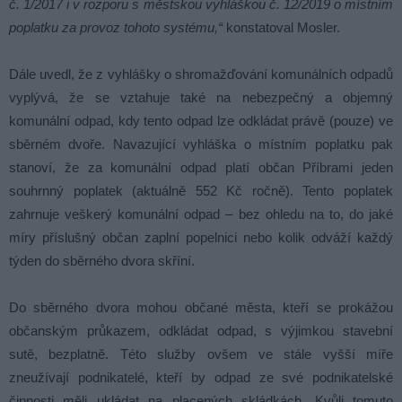
č. 1/2017 i v rozporu s městskou vyhláškou č. 12/2019 o místním
poplatku za provoz tohoto systému,“
konstatoval Mosler.
Dále uvedl, že z vyhlášky o shromažďování komunálních odpadů
vyplývá, že se vztahuje také na nebezpečný a objemný
komunální odpad, kdy tento odpad lze odkládat právě (pouze) ve
sběrném dvoře. Navazující vyhláška o místním poplatku pak
stanoví, že za komunální odpad platí občan Příbrami jeden
souhrnný poplatek (aktuálně 552 Kč ročně). Tento poplatek
zahrnuje veškerý komunální odpad – bez ohledu na to, do jaké
míry příslušný občan zaplní popelnici nebo kolik odváží každý
týden do sběrného dvora skříní.
Do sběrného dvora mohou občané města, kteří se prokážou
občanským průkazem, odkládat odpad, s výjimkou stavební
sutě, bezplatně. Této služby ovšem ve stále vyšší míře
zneužívají podnikatelé, kteří by odpad ze své podnikatelské
činnosti měli ukládat na placených skládkách. Kvůli tomuto