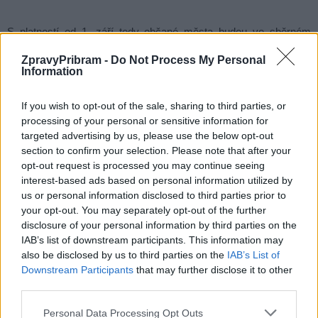
S platností od 1. září tedy občané města budou ve sběrném
dvoře platit za uložení stavební sutě 1 Kč/kg a za uložení
ZpravyPribram -
Do Not Process My Personal
pneumatik (50 Kč/1 ks osobní automobil, 100 Kč/1 ks nákladní
Information
automobil a 200 Kč/1 ks traktor).
If you wish to opt-out of the sale, sharing to third parties, or
processing of your personal or sensitive information for
Platby, které byly v průběhu srpna vybrány od občanů za
targeted advertising by us, please use the below opt-out
ukládání odpadů ve sběrném dvoře, s výjimkou stavební sutě,
section to confirm your selection. Please note that after your
budou na vyžádání Technickými službami vráceny. Informace,
opt-out request is processed you may continue seeing
jakým způsobem postupovat jsou k dispozici na webových
interest-based ads based on personal information utilized by
us or personal information disclosed to third parties prior to
stránkách Technických služeb Příbram.
your opt-out. You may separately opt-out of the further
disclosure of your personal information by third parties on the
Komentáře
IAB’s list of downstream participants. This information may
also be disclosed by us to third parties on the
IAB’s List of
Downstream Participants
that may further disclose it to other
third parties.
TAGY
odpad
omluva
poplatky
Příbram
Sběrný dvůr
Personal Data Processing Opt Outs