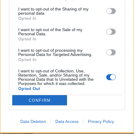
I want to opt-out of the Sharing of my
personal data.
Opted In
I want to opt-out of the Sale of my
Personal Data.
Opted In
I want to opt-out of processing my
Personal Data for Targeted Advertising.
Předchozí článek
Následující článek
Opted In
Víte, kde můžete v Příbrami
Školám v on-line výuce má
I want to opt-out of Collection, Use,
zdarma odevzdat pneumatiky?
pomoci Techak
Retention, Sale, and/or Sharing of my
Personal Data that Is Unrelated with the
Purposes for which it was collected.
Opted Out
SOUVISEJÍCÍ ČLÁNKY
CONFIRM
VÍCE OD AUTORA
Většina koupališť na Příbramsku nabízí
Data Deletion
Data Access
Privacy Policy
výborné podmínky. Horší voda je jen na
Živohošti
Zpravodajství