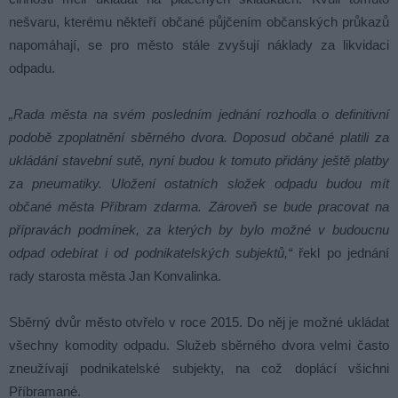
nešvaru, kterému někteří občané půjčením občanských průkazů
napomáhají, se pro město stále zvyšují náklady za likvidaci
odpadu.
„Rada města na svém posledním jednání rozhodla o definitivní
podobě zpoplatnění sběrného dvora. Doposud občané platili za
ukládání stavební sutě, nyní budou k tomuto přidány ještě platby
za pneumatiky. Uložení ostatních složek odpadu budou mít
občané města Příbram zdarma. Zároveň se bude pracovat na
přípravách podmínek, za kterých by bylo možné v budoucnu
odpad odebírat i od podnikatelských subjektů,“
řekl po jednání
rady starosta města Jan Konvalinka.
Sběrný dvůr město otvřelo v roce 2015. Do něj je možné ukládat
všechny komodity odpadu. Služeb sběrného dvora velmi často
zneužívají podnikatelské subjekty, na což doplácí všichni
Příbramané.