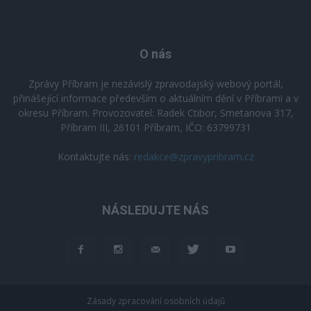
O nás
Zprávy Příbram je nezávislý zpravodajský webový portál,
přinášející informace především o aktuálním dění v Příbrami a v
okresu Příbram. Provozovatel: Radek Ctibor, Smetanova 317,
Příbram III, 26101 Příbram, IČO: 63799731
Kontaktujte nás:
redakce@zpravypribram.cz
NÁSLEDUJTE NÁS
Zásady zpracování osobních údajů