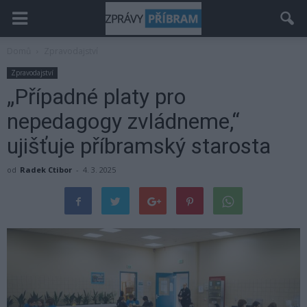
Domů
Zpravodajství
Zpravodajství
„Případné platy pro
nepedagogy zvládneme,“
ujišťuje příbramský starosta
od
Radek Ctibor
-
4. 3. 2025