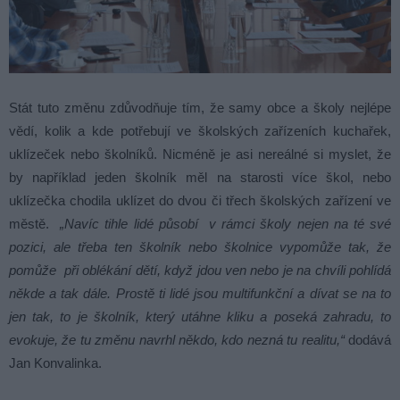
Stát tuto změnu zdůvodňuje tím, že samy obce a školy nejlépe
vědí, kolik a kde potřebují ve školských zařízeních kuchařek,
uklízeček nebo školníků. Nicméně je asi nereálné si myslet, že
by například jeden školník měl na starosti více škol, nebo
uklízečka chodila uklízet do dvou či třech školských zařízení ve
městě.
„Navíc tihle lidé působí v rámci školy nejen na té své
pozici, ale třeba ten školník nebo školnice vypomůže tak, že
pomůže při oblékání dětí, když jdou ven nebo je na chvíli pohlídá
někde a tak dále. Prostě ti lidé jsou multifunkční a dívat se na to
jen tak, to je školník, který utáhne kliku a poseká zahradu, to
evokuje, že tu změnu navrhl někdo, kdo nezná tu realitu,“
dodává
Jan Konvalinka.