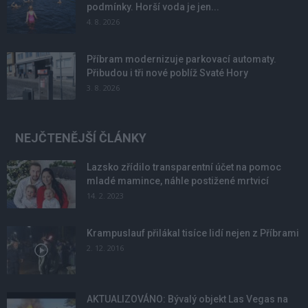
podmínky. Horší voda je jen...
4. 8. 2026
Příbram modernizuje parkovací automaty.
Přibudou i tři nové poblíž Svaté Hory
3. 8. 2026
NEJČTENĚJŠÍ ČLÁNKY
Lazsko zřídilo transparentní účet na pomoc
mladé mamince, náhle postižené mrtvicí
14. 2. 2023
Krampuslauf přilákal tisíce lidí nejen z Příbrami
2. 12. 2016
AKTUALIZOVÁNO: Bývalý objekt Las Vegas na