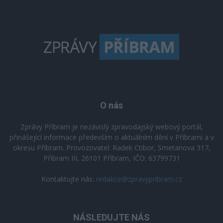
O nás
Zprávy Příbram je nezávislý zpravodajský webový portál,
přinášející informace především o aktuálním dění v Příbrami a v
okresu Příbram. Provozovatel: Radek Ctibor, Smetanova 317,
Příbram III, 26101 Příbram, IČO: 63799731
Kontaktujte nás:
redakce@zpravypribram.cz
NÁSLEDUJTE NÁS