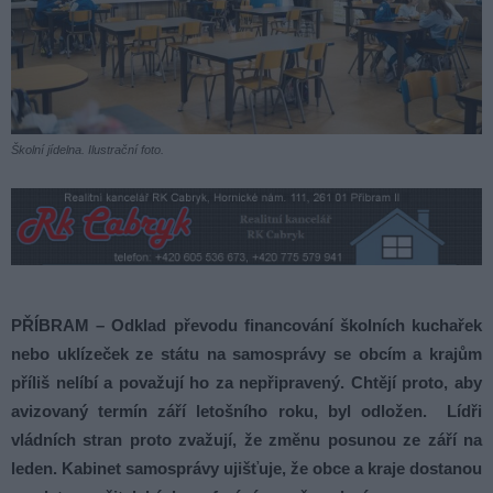
Školní jídelna. Ilustrační foto.
PŘÍBRAM – Odklad převodu financování školních kuchařek
nebo uklízeček ze státu na samosprávy se obcím a krajům
příliš nelíbí a považují ho za nepřipravený. Chtějí proto, aby
avizovaný termín září letošního roku, byl odložen. Lídři
vládních stran proto zvažují, že změnu posunou ze září na
leden. Kabinet samosprávy ujišťuje, že obce a kraje dostanou