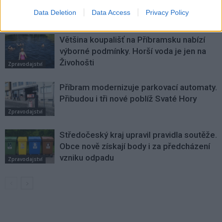
SOUVISEJÍCÍ ČLÁNKY
Data Deletion
Data Access
Privacy Policy
VÍCE OD AUTORA
Většina koupališť na Příbramsku nabízí
výborné podmínky. Horší voda je jen na
Živohošti
Zpravodajství
Příbram modernizuje parkovací automaty.
Přibudou i tři nové poblíž Svaté Hory
Zpravodajství
Středočeský kraj upravil pravidla soutěže.
Obce nově získají body i za předcházení
vzniku odpadu
Zpravodajství