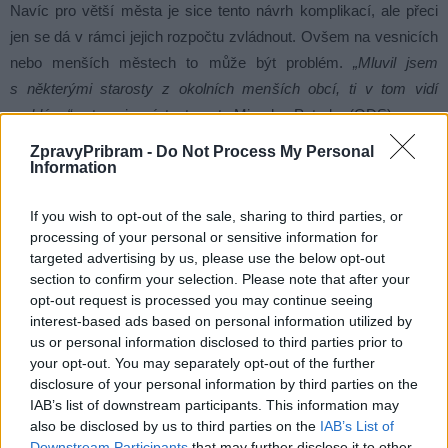
Navíc pro větší města je sice tento návrh komplikací, ale přeci
jen se dá v rámci jejich rozpočtu zvládnout. Ovšem na vesnicích
nebo menších městech to může být problém.
„Mluvil jsem
s některými starosty z okolních menších obcí, ti v tom vidí
problém,“
potvrzuje místostarosta Miroslav Peterka (ODS).
ZpravyPribram -
Do Not Process My Personal
Podle místostarosty Vladimíra Karpíška (ANO) je tento krok
Information
snahou státu vytáhnout z měst naspořené peníze.
„Na školení
If you wish to opt-out of the sale, sharing to third parties, or
nám bylo řečeno, že města a obce mají na účtech přes 500
processing of your personal or sensitive information for
miliard korun, které neumí investovat. Jen Praha má mít na
targeted advertising by us, please use the below opt-out
svých účtech něco mezi 350 až 400 miliardami korun, které
section to confirm your selection. Please note that after your
nedokáže investovat a toto má být krok, jak se stát dostane
opt-out request is processed you may continue seeing
interest-based ads based on personal information utilized by
k těmto finančním prostředkům,“
míní Karpíšek.
us or personal information disclosed to third parties prior to
your opt-out. You may separately opt-out of the further
Komentáře
disclosure of your personal information by third parties on the
IAB’s list of downstream participants. This information may
also be disclosed by us to third parties on the
IAB’s List of
Downstream Participants
that may further disclose it to other