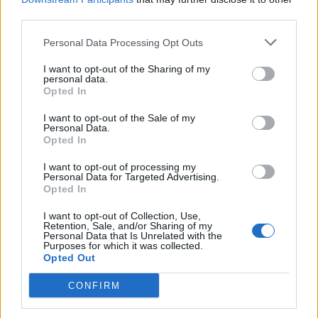
third parties.
TAGY
Jan Konvalinka
kuchařka
Miroslav Peterka
nepedagogičtí pracovníci
plat
Příbram
rozpočet
škola
Personal Data Processing Opt Outs
školník
uklízečka
Vladimír Karpíšek
I want to opt-out of the Sharing of my
personal data.
Opted In
I want to opt-out of the Sale of my
Personal Data.
Opted In
I want to opt-out of processing my
Personal Data for Targeted Advertising.
Opted In
Předchozí článek
Následující článek
I want to opt-out of Collection, Use,
Hotel a restaurace v kulturním
Nosná zeď Sofie Švejdové:
Retention, Sale, and/or Sharing of my
Personal Data that Is Unrelated with the
domě: Šance na obnovu, nebo
Výstava, která odhaluje základní
Purposes for which it was collected.
ztracené iluze? Opozice varuje,
struktury existence
Opted Out
město vidí příležitost
CONFIRM