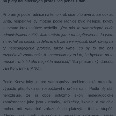
na platy neučitelských profesí víc peněz z daní.
Příbram je podle radnice na tento krok sice připravena, ale odklad
uvítá, respektive by možná podle radnice bylo nejlepší, kdyby
k tomuto kroku vůbec nedošlo.
„Pro nás to samozřejmě bude
administrativní zátěž. Jako město jsme na to připravení. Já jsem
si nechal od našich vzdělávacích zařízení vyčíslit, kolik dávají na
ty nepedagogické profese, takže víme, co by to pro nás
rozpočtově znamenalo. A znamenalo by to i to, že bychom na to
museli z městského rozpočtu doplácet,“
říká příbramský starosta
Jan Konvalinka (ANO).
Podle Konvalinky je pro samosprávy problematická metodika
výpočtu příspěvku do rozpočtového určení daní. Podle něj stát
nerozlišuje, že si obce potažmo školy nepedagogické
zaměstnance jako jsou kuchařky, uklízečky, školníci a tak dále
mohou mít variabilně zařazené do platových tříd a stupňů.
„Ovšem stát implicitně počítá s nejnižším zařazením, takže