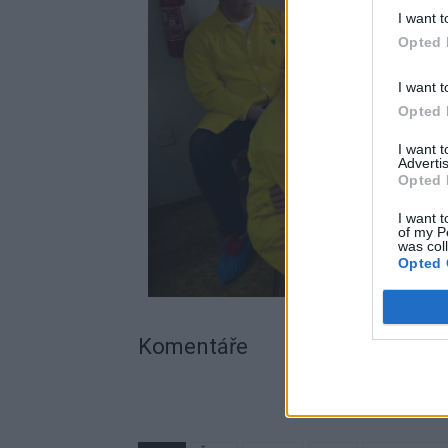
I want t
Opted 
I want t
Opted 
I want 
Advertis
Opted 
I want t
of my P
was col
Opted 
Komentáře