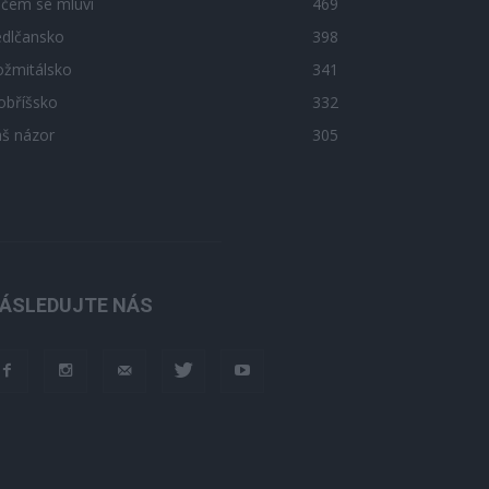
 čem se mluví
469
edlčansko
398
ožmitálsko
341
obříšsko
332
áš názor
305
ÁSLEDUJTE NÁS