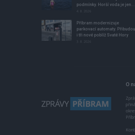
podmínky. Horší voda je jen...
4. 8. 2026
Příbram modernizuje
parkovací automaty. Přibudo
i tři nové poblíž Svaté Hory
3. 8. 2026
O n
Zprá
přin
okre
Příb
Kont