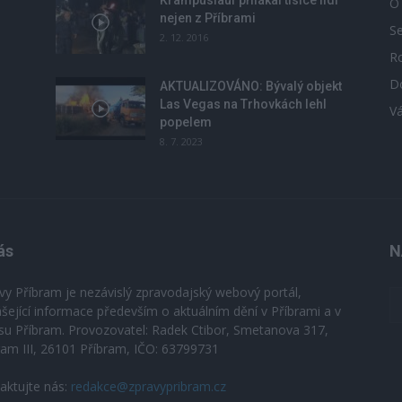
O
nejen z Příbrami
S
2. 12. 2016
R
D
u
AKTUALIZOVÁNO: Bývalý objekt
Las Vegas na Trhovkách lehl
V
popelem
8. 7. 2023
ás
N
vy Příbram je nezávislý zpravodajský webový portál,
ášející informace především o aktuálním dění v Příbrami a v
su Příbram. Provozovatel: Radek Ctibor, Smetanova 317,
ram III, 26101 Příbram, IČO: 63799731
aktujte nás:
redakce@zpravypribram.cz