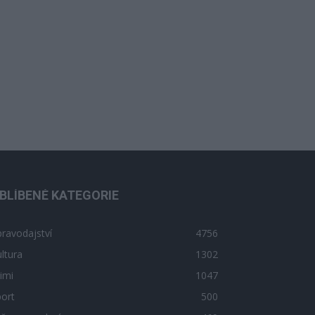
BLÍBENÉ KATEGORIE
ravodajství
4756
ltura
1302
imi
1047
ort
500