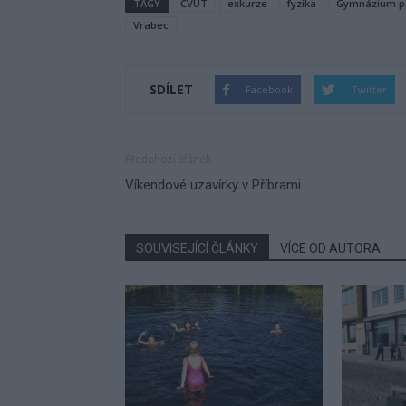
TAGY
ČVUT
exkurze
fyzika
Gymnázium p
Vrabec
SDÍLET
Facebook
Twitter
Předchozí článek
Víkendové uzavírky v Příbrami
SOUVISEJÍCÍ ČLÁNKY
VÍCE OD AUTORA