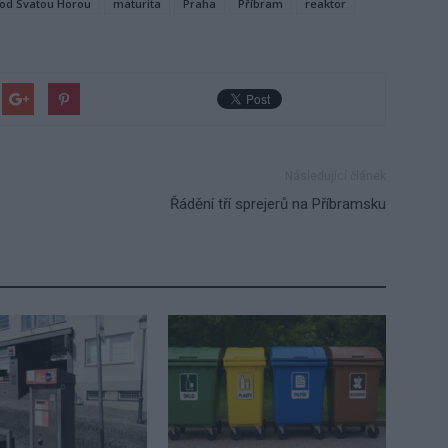
od Svatou Horou
maturita
Praha
Příbram
reaktor
Následující článek
Řádění tří sprejerů na Příbramsku