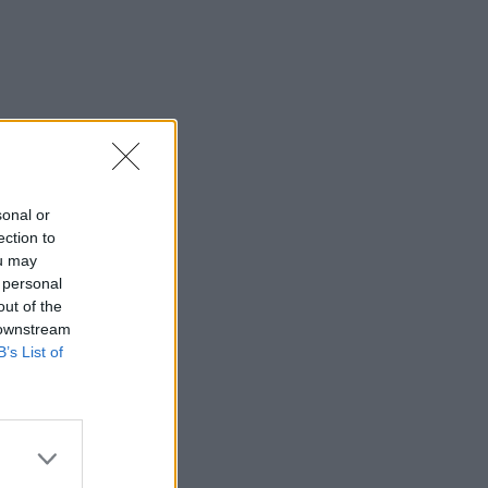
sonal or
ection to
ou may
 personal
out of the
 downstream
B’s List of