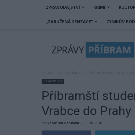
ZPRAVODAJSTVÍ
KRIMI
KULTU
„ZARUČENÁ SENZACE“
CYNIKŮV PO
Zprávy
Příbram
Domů
Zpravodajství
Příbramští studenti fyziky v
Zpravodajství
Příbramští studen
Vrabce do Prahy
od
Veronika Bonková
-
11. 10. 2018