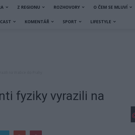
RA
Z REGIONU
ROZHOVORY
O ČEM SE MLUVÍ
DCAST
KOMENTÁŘ
SPORT
LIFESTYLE
yrazili na Vrabce do Prahy
ti fyziky vyrazili na