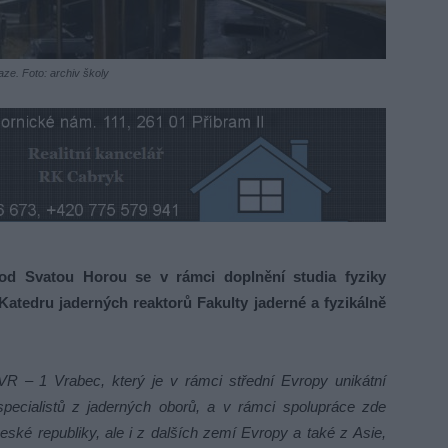
ze. Foto: archiv školy
 Svatou Horou se v rámci doplnění studia fyziky
Katedru jaderných reaktorů Fakulty jaderné a fyzikálně
VR – 1 Vrabec, který je v rámci střední Evropy unikátní
ecialistů z jaderných oborů, a v rámci spolupráce zde
eské republiky, ale i z dalších zemí Evropy a také z Asie,