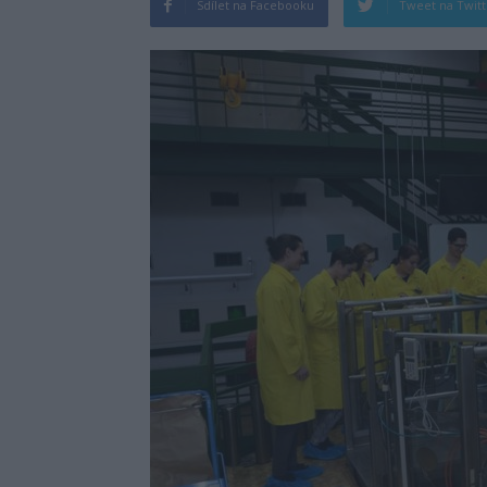
Sdílet na Facebooku
Tweet na Twit