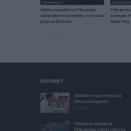
Zpravodajství
Zpravodajstv
Většina koupališť na Příbramsku
Příbram mo
nabízí výborné podmínky. Horší voda
automaty. Př
je jen na Živohošti
Svaté Hory
NOVINKY
Obděnice vzpomínaly na
filmovou legendu
6. 8. 2026
Většina koupališť na
Příbramsku nabízí výborné