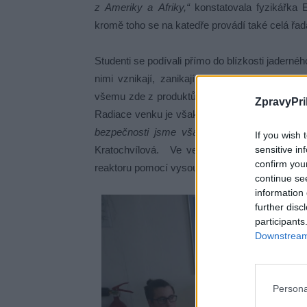
z Ameriky a Afriky,“
konstatovala fyzikářka 
kromě toho se na katedře provádí také celá řa
Studenti se podívali přímo do blízkosti jaderné
nimi vznikají, zanikají, zpomalují se a rozbí
všemu zde z produktů štěpné reakce poletují č
ZpravyPri
Radiace venku je však menší než přirozené po
bezpečnosti jsme však byli vybaveni dozimet
If you wish 
sensitive in
Kratochvílová. Ve velínu jim pak operátor s
confirm you
reaktoru pomocí vysouvání a zasouvání regulač
continue se
information 
further disc
participants
Downstream 
Persona