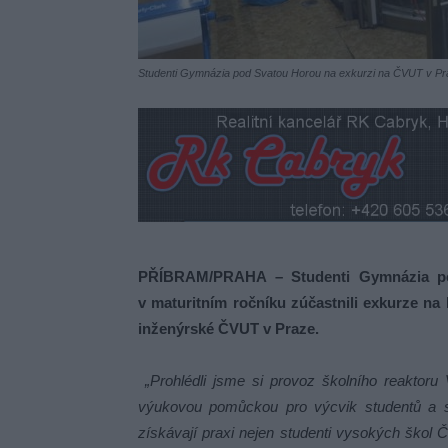
Studenti Gymnázia pod Svatou Horou na exkurzi na ČVUT v Pra
PŘÍBRAM/PRAHA – Studenti Gymnázia pod
v maturitním ročníku zúčastnili exkurze na 
inženýrské ČVUT v Praze.
„Prohlédli jsme si provoz školního reaktoru 
výukovou pomůckou pro výcvik studentů a sp
získávají praxi nejen studenti vysokých škol Č