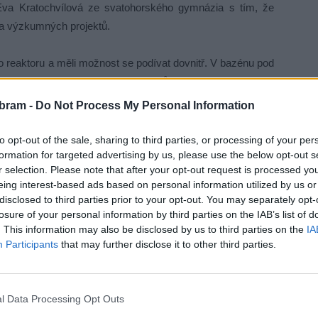
Eva Kratochvílová ze svatohorského gymnázia s tím, že
da výzkumných projektů.
ho reaktoru a měli možnost se podívat dovnitř. V bazénu pod
její jádra uranu desetitisíce neutronů za sekundu. K tomu
ástice alfa, beta, gama spolu s fotony Čerenkovova záření.
bram -
Do Not Process My Personal Information
zadí, téměř vše pohlcuje demineralizovaná voda.
„V rámci
ry a před výstupem pečlivě zkontrolováni,“
dodala Eva
to opt-out of the sale, sharing to third parties, or processing of your per
formation for targeted advertising by us, please use the below opt-out s
polečně s výkladem předvedl automatické i ruční řízení
r selection. Please note that after your opt-out request is processed y
ních tyčí.
eing interest-based ads based on personal information utilized by us or
disclosed to third parties prior to your opt-out. You may separately opt-
losure of your personal information by third parties on the IAB’s list of
. This information may also be disclosed by us to third parties on the
IA
Participants
that may further disclose it to other third parties.
l Data Processing Opt Outs