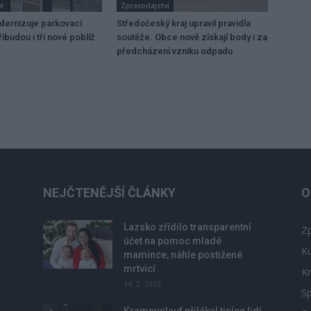
í
Zpravodajství
dernizuje parkovací
Středočeský kraj upravil pravidla
ibudou i tři nové poblíž
soutěže. Obce nově získají body i za
předcházení vzniku odpadu
NEJČTENĚJŠÍ ČLÁNKY
O
Lazsko zřídilo transparentní
Zp
účet na pomoc mladé
Ku
mamince, náhle postižené
mrtvicí
Kr
14. 2. 2023
Sp
Krampuslauf přilákal tisíce lidí