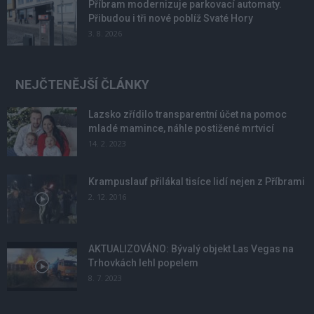
Příbram modernizuje parkovací automaty.
Přibudou i tři nové poblíž Svaté Hory
3. 8. 2026
NEJČTENĚJŠÍ ČLÁNKY
Lazsko zřídilo transparentní účet na pomoc
mladé mamince, náhle postižené mrtvicí
14. 2. 2023
Krampuslauf přilákal tisíce lidí nejen z Příbrami
2. 12. 2016
AKTUALIZOVÁNO: Bývalý objekt Las Vegas na
Trhovkách lehl popelem
8. 7. 2023