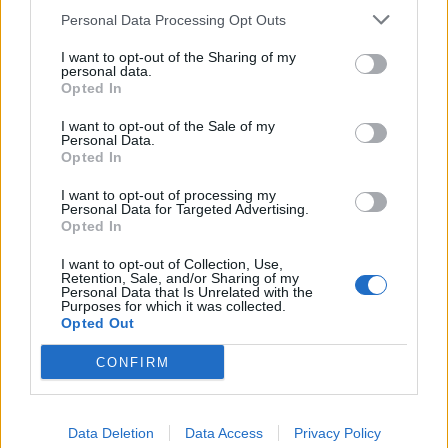
Personal Data Processing Opt Outs
výborné podmínky. Horší voda je jen na
Živohošti
Zpravodajství
I want to opt-out of the Sharing of my
personal data.
Opted In
Příbram modernizuje parkovací automaty.
Přibudou i tři nové poblíž Svaté Hory
I want to opt-out of the Sale of my
Personal Data.
Zpravodajství
Opted In
Středočeský kraj upravil pravidla soutěže.
I want to opt-out of processing my
Personal Data for Targeted Advertising.
Obce nově získají body i za předcházení
Opted In
vzniku odpadu
Zpravodajství
I want to opt-out of Collection, Use,
Retention, Sale, and/or Sharing of my
Personal Data that Is Unrelated with the
Purposes for which it was collected.
Opted Out
CONFIRM
Data Deletion
Data Access
Privacy Policy