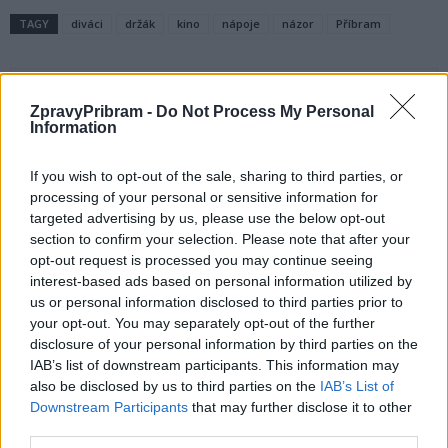
TAGY
diváci
držák
kino
nápoje
názor
Příbram
ZpravyPribram -
Do Not Process My Personal
Information
If you wish to opt-out of the sale, sharing to third parties, or
processing of your personal or sensitive information for
targeted advertising by us, please use the below opt-out
Předchozí článek
Následující článek
section to confirm your selection. Please note that after your
Obtěžoval ženu přes SMS, nyní
Ve městě chybí ještě mnoho
opt-out request is processed you may continue seeing
zpytuje svědomí ve vazbě
parkovacích míst, říká člen
interest-based ads based on personal information utilized by
dopravní komise Petr Magera
us or personal information disclosed to third parties prior to
your opt-out. You may separately opt-out of the further
disclosure of your personal information by third parties on the
IAB’s list of downstream participants. This information may
SOUVISEJÍCÍ ČLÁNKY
also be disclosed by us to third parties on the
IAB’s List of
VÍCE OD AUTORA
Downstream Participants
that may further disclose it to other
third parties.
Většina koupališť na Příbramsku nabízí