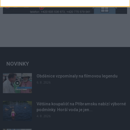
NOVINKY
Obděnice vzpomínaly na filmovou legendu
6. 8. 2026
Většina koupališť na Příbramsku nabízí výborné
podmínky. Horší voda je jen...
4. 8. 2026