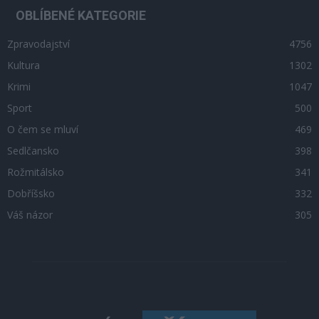
OBLÍBENÉ KATEGORIE
Zpravodajství
4756
Kultura
1302
Krimi
1047
Sport
500
O čem se mluví
469
Sedlčansko
398
Rožmitálsko
341
Dobříšsko
332
Váš názor
305