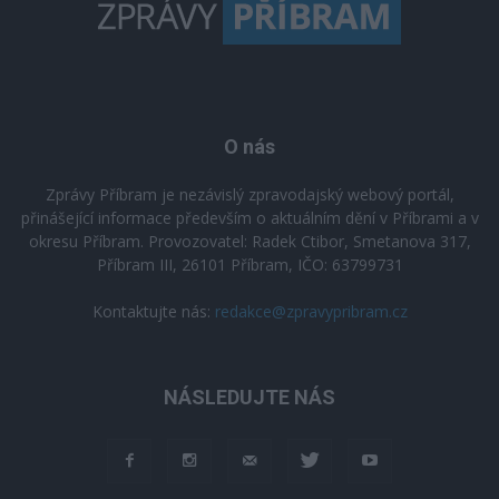
O nás
Zprávy Příbram je nezávislý zpravodajský webový portál,
přinášející informace především o aktuálním dění v Příbrami a v
okresu Příbram. Provozovatel: Radek Ctibor, Smetanova 317,
Příbram III, 26101 Příbram, IČO: 63799731
Kontaktujte nás:
redakce@zpravypribram.cz
NÁSLEDUJTE NÁS