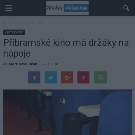
Domů
Zpravodajství
Zpravodajství
Příbramské kino má držáky na
nápoje
od
Martin Poulíček
-
26. 7. 2018