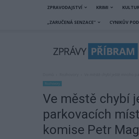
ZPRAVODAJSTVÍ
KRIMI
KULTU
„ZARUČENÁ SENZACE“
CYNIKŮV PO
Zprávy
Příbram
Domů
Rozhovory
Ve městě chybí ještě mnoho par
Rozhovory
Ve městě chybí 
parkovacích míst,
komise Petr Mag