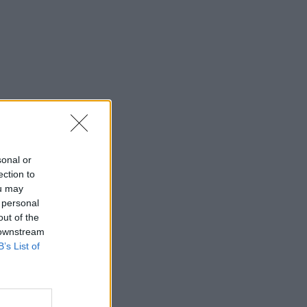
sonal or
ection to
ou may
 personal
out of the
 downstream
B’s List of