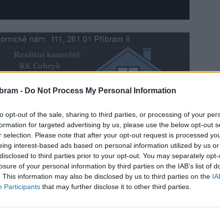
bram -
Do Not Process My Personal Information
to opt-out of the sale, sharing to third parties, or processing of your per
ím z hlavních témat blížících se komunálních voleb. To
formation for targeted advertising by us, please use the below opt-out s
acích ploch v poslední době. Ovšem ani nová parkoviště
r selection. Please note that after your opt-out request is processed y
lém území města.
eing interest-based ads based on personal information utilized by us or
disclosed to third parties prior to your opt-out. You may separately opt-
avbu parkovacího domu, který měl mimo jiné výrazně ulevit
losure of your personal information by third parties on the IAB’s list of
. This information may also be disclosed by us to third parties on the
IA
dívá člen dopravní a bezpečnostní komise Petr Magera.
Participants
that may further disclose it to other third parties.