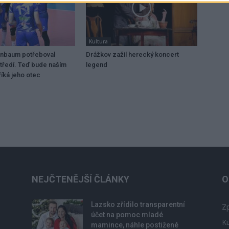
Kultura
enbaum potřeboval
Drážkov zažil herecký koncert
tředí. Teď bude naším
legend
íká jeho otec
NEJČTENĚJŠÍ ČLÁNKY
O
Lazsko zřídilo transparentní
Zp
účet na pomoc mladé
Ku
mamince, náhle postižené