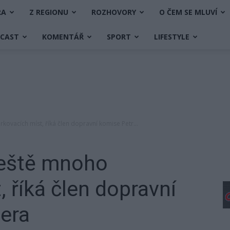
RA
Z REGIONU
ROZHOVORY
O ČEM SE MLUVÍ
DCAST
KOMENTÁŘ
SPORT
LIFESTYLE
kovacích míst, říká člen dopravní komise Petr...
ještě mnoho
 říká člen dopravní
era