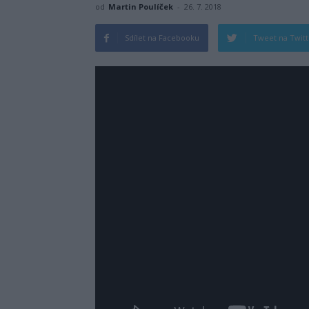
od
Martin Poulíček
-
26. 7. 2018
Sdílet na Facebooku
Tweet na Twit