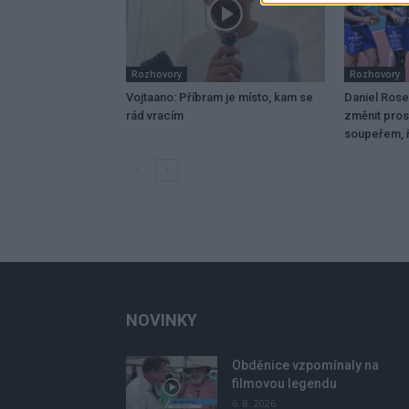
Rozhovory
Rozhovory
Vojtaano: Příbram je místo, kam se
Daniel Ros
rád vracím
změnit pros
soupeřem, ř
NOVINKY
Obděnice vzpomínaly na
filmovou legendu
6. 8. 2026