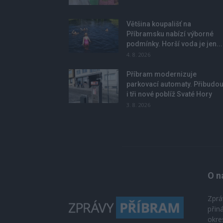
Většina koupališť na
Příbramsku nabízí výborné
podmínky. Horší voda je jen...
4. 8. 2026
Příbram modernizuje
parkovací automaty. Přibudo
i tři nové poblíž Svaté Hory
3. 8. 2026
O n
Zprá
přin
okre