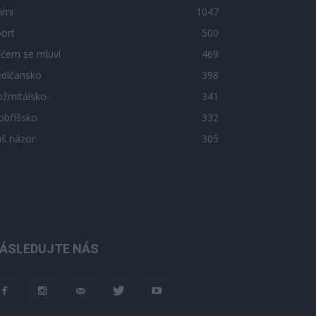
imi
1047
ort
500
 čem se mluví
469
edlčansko
398
ožmitálsko
341
obříšsko
332
áš názor
305
ÁSLEDUJTE NÁS