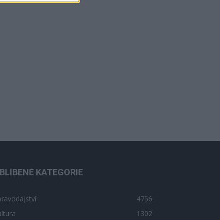
BLÍBENÉ KATEGORIE
ravodajství
4756
ltura
1302