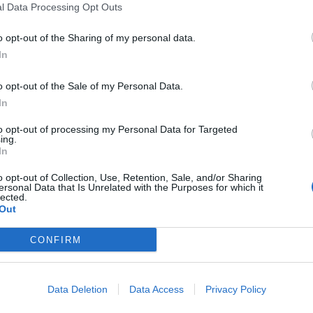
l Data Processing Opt Outs
o opt-out of the Sharing of my personal data.
sto
parkovací dům
parkování
Petr Magera
Příbram
In
o opt-out of the Sale of my Personal Data.
In
to opt-out of processing my Personal Data for Targeted
ing.
In
Následující článek
o opt-out of Collection, Use, Retention, Sale, and/or Sharing
ersonal Data that Is Unrelated with the Purposes for which it
Zkusil ujet hlídce s píchlou gumou
lected.
Out
CONFIRM
Data Deletion
Data Access
Privacy Policy