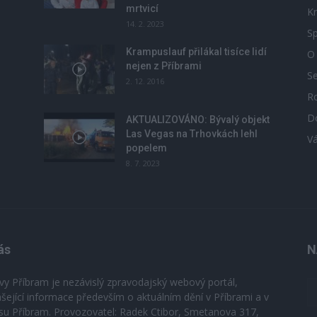
mrtvicí
Kr
14. 2. 2023
Sp
Krampuslauf přilákal tisíce lidí
O
nejen z Příbrami
S
2. 12. 2016
R
D
u
AKTUALIZOVÁNO: Bývalý objekt
Las Vegas na Trhovkách lehl
V
popelem
8. 7. 2023
ás
N
vy Příbram je nezávislý zpravodajský webový portál,
ášející informace především o aktuálním dění v Příbrami a v
su Příbram. Provozovatel: Radek Ctibor, Smetanova 317,