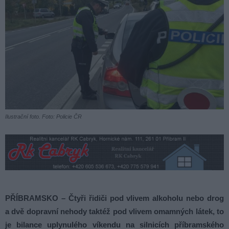
Ilustrační foto. Foto: Policie ČR
PŘÍBRAMSKO – Čtyři řidiči pod vlivem alkoholu nebo drog
a dvě dopravní nehody taktéž pod vlivem omamných látek, to
je bilance uplynulého víkendu na silnicích příbramského