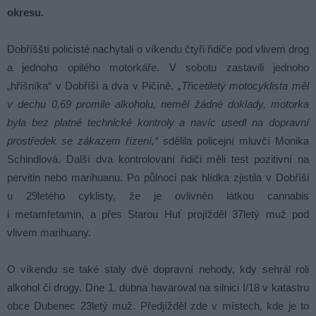
okresu.
Dobříšští policisté nachytali o víkendu čtyři řidiče pod vlivem drog
a jednoho opilého motorkáře. V sobotu zastavili jednoho
„hříšníka“ v Dobříši a dva v Pičíně.
„Třicetiletý motocyklista měl
v dechu 0,69 promile alkoholu, neměl žádné doklady, motorka
byla bez platné technické kontroly a navíc usedl na dopravní
prostředek se zákazem řízení,“
sdělila policejní mluvčí Monika
Schindlová. Další dva kontrolovaní řidiči měli test pozitivní na
pervitin nebo marihuanu. Po půlnoci pak hlídka zjistila v Dobříši
u 29letého cyklisty, že je ovlivněn látkou cannabis
i metamfetamin, a přes Starou Huť projížděl 37letý muž pod
vlivem marihuany.
O víkendu se také staly dvě dopravní nehody, kdy sehrál roli
alkohol či drogy. Dne 1. dubna havaroval na silnici I/18 v katastru
obce Dubenec 23letý muž. Předjížděl zde v místech, kde je to