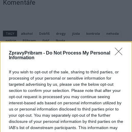
Komentáře
TAGY
alkohol
Dobříš
drogy
jízda
kontrola
nehoda
policie
Příbram
řidič
škoda
ZpravyPribram -
Do Not Process My Personal
Information
If you wish to opt-out of the sale, sharing to third parties, or
processing of your personal or sensitive information for
targeted advertising by us, please use the below opt-out
section to confirm your selection. Please note that after your
opt-out request is processed you may continue seeing
Předchozí článek
Následující článek
interest-based ads based on personal information utilized by
Žáci SZŠ a VOŠZ Příbram při
Od zítřka bude na týden
us or personal information disclosed to third parties prior to
návštěvě Lotyšska porovnávali
uzavřený železniční přejezd
your opt-out. You may separately opt-out of the further
programy prevence kriminality
v Mariánské ulici
disclosure of your personal information by third parties on the
mládeže
IAB’s list of downstream participants. This information may