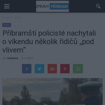
Domů
Krimi
Krimi
Příbramští policisté nachytali
o víkendu několik řidičů „pod
vlivem“
od
redakce
-
3. 4. 2017