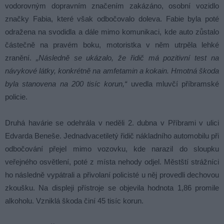
vodorovným dopravním značením zakázáno, osobní vozidlo
značky Fabia, které však odbočovalo doleva. Fabie byla poté
odražena na svodidla a dále mimo komunikaci, kde auto zůstalo
částečně na pravém boku, motoristka v něm utrpěla lehké
zranění.
„Následně se ukázalo, že řidič má pozitivní test na
návykové látky, konkrétně na amfetamin a kokain. Hmotná škoda
byla stanovena na 200 tisíc korun,“
uvedla mluvčí příbramské
policie.
Druhá havárie se odehrála v neděli 2. dubna v Příbrami v ulici
Edvarda Beneše. Jednadvacetiletý řidič nákladního automobilu při
odbočování přejel mimo vozovku, kde narazil do sloupku
veřejného osvětlení, poté z místa nehody odjel. Městští strážníci
ho následně vypátrali a přivolaní policisté u něj provedli dechovou
zkoušku. Na displeji přístroje se objevila hodnota 1,86 promile
alkoholu. Vzniklá škoda činí 45 tisíc korun.