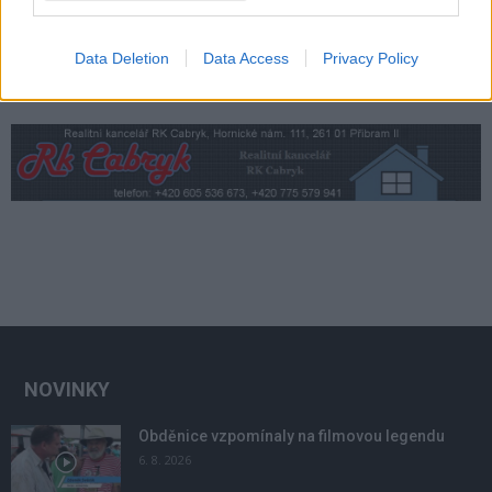
Data Deletion
Data Access
Privacy Policy
NOVINKY
Obděnice vzpomínaly na filmovou legendu
6. 8. 2026