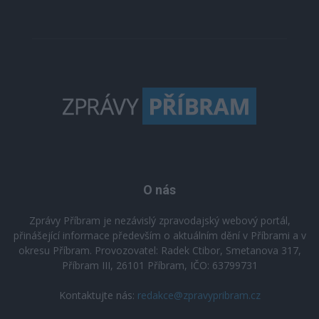
O nás
Zprávy Příbram je nezávislý zpravodajský webový portál,
přinášející informace především o aktuálním dění v Příbrami a v
okresu Příbram. Provozovatel: Radek Ctibor, Smetanova 317,
Příbram III, 26101 Příbram, IČO: 63799731
Kontaktujte nás:
redakce@zpravypribram.cz