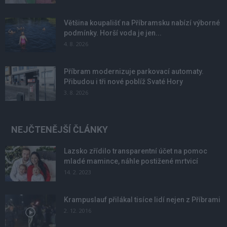
Většina koupališť na Příbramsku nabízí výborné
podmínky. Horší voda je jen...
4. 8. 2026
Příbram modernizuje parkovací automaty.
Přibudou i tři nové poblíž Svaté Hory
3. 8. 2026
NEJČTENĚJŠÍ ČLÁNKY
Lazsko zřídilo transparentní účet na pomoc
mladé mamince, náhle postižené mrtvicí
14. 2. 2023
Krampuslauf přilákal tisíce lidí nejen z Příbrami
2. 12. 2016