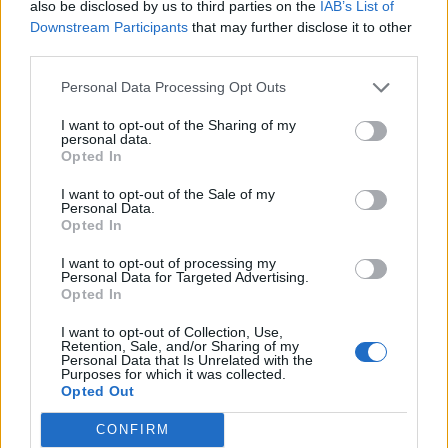
also be disclosed by us to third parties on the
IAB’s List of
Downstream Participants
that may further disclose it to other
third parties.
SOUVISEJÍCÍ ČLÁNKY
VÍCE OD AUTORA
Personal Data Processing Opt Outs
I want to opt-out of the Sharing of my
Vykradených aut na Příbramsku přibylo.
personal data.
Opted In
Policie připomíná: Auto není trezor
Krimi
I want to opt-out of the Sale of my
Personal Data.
Opted In
Každý sedmý řidič měl problém. Policie
při víkendové akci na Příbramsku odhalila
I want to opt-out of processing my
30 přestupků
Personal Data for Targeted Advertising.
Krimi
Opted In
Čtvrtina řidičů při kontrole na Příbramsku
I want to opt-out of Collection, Use,
Retention, Sale, and/or Sharing of my
neobstála. Policie o prázdninách zpřísní
Personal Data that Is Unrelated with the
dohled na silnicích
Purposes for which it was collected.
Krimi
Opted Out
CONFIRM