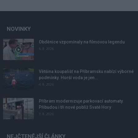
NOVINKY
Obděnice vzpomínaly na filmovou legendu
6. 8. 2026
Většina koupališť na Příbramsku nabízí výborné
podmínky. Horší voda je jen...
4. 8. 2026
Příbram modernizuje parkovací automaty.
Přibudou i tři nové poblíž Svaté Hory
3. 8. 2026
NEJČTENĚJŠÍ ČLÁNKY