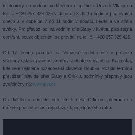
telefonicky na vodohospodářském dispečinku Povodí Vltavy na
tel. č. +420 257 329 425 v době od 8 do 16 hodin v pracovních
dnech a v době od 7 do 11 hodin v sobotu, neděli a ve státní
svátky. Pro převoz lodí na vodním díle Slapy v květnu platí stejná
opatření, pouze objednání se provádí na tel. č. +420 257 329 425.
Od 17. dubna jsou tak na Vltavské vodní cestě v provozu
všechny ostatní plavební komory, aktuálně s výjimkou Kořenska,
kde není zajištěna požadovaná plavební hloubka. Rozpis termínů
převážení plavidel přes Slapy a Orlík a podmínky přepravy jsou
zveřejněny na:
www.pvl.cz
Co dalšího v následujících letech čeká Orlickou přehradu se
můžete podívat v naší reportáži z konce loňského roku: