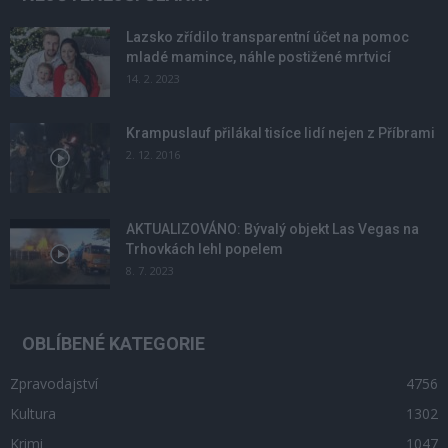
Lazsko zřídilo transparentní účet na pomoc
mladé mamince, náhle postižené mrtvicí
14. 2. 2023
Krampuslauf přilákal tisíce lidí nejen z Příbrami
2. 12. 2016
AKTUALIZOVÁNO: Bývalý objekt Las Vegas na
Trhovkách lehl popelem
8. 7. 2023
OBLÍBENÉ KATEGORIE
Zpravodajství
4756
Kultura
1302
Krimi
1047