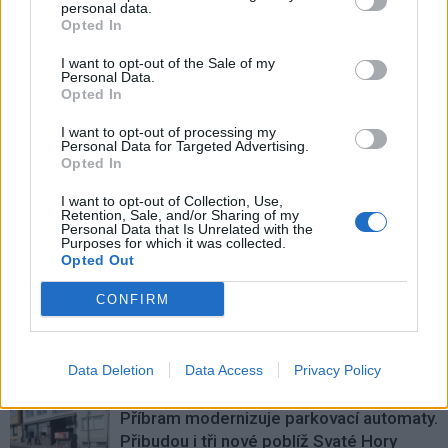
personal data.
Opted In
I want to opt-out of the Sale of my
Personal Data.
Opted In
Předchozí článek
Následující článek
I want to opt-out of processing my
Personal Data for Targeted Advertising.
Pětapadesátiletá žena usedla za
Čarodějnické rejdění ve
Opted In
volant s více jak dvěma promile
Středočeském kraji bylo klidné
I want to opt-out of Collection, Use,
Retention, Sale, and/or Sharing of my
Personal Data that Is Unrelated with the
SOUVISEJÍCÍ ČLÁNKY
Purposes for which it was collected.
Opted Out
VÍCE OD AUTORA
CONFIRM
Většina koupališť na Příbramsku nabízí
výborné podmínky. Horší voda je jen na
Živohošti
Data Deletion
Data Access
Privacy Policy
Zpravodajství
Příbram modernizuje parkovací automaty.
Přibudou i tři nové poblíž Svaté Hory