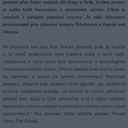
plavidel přes hráze vodních děl Slapy a Orlík. Ovšem provoz
je zatím kvůli koronaviru v omezeném režimu. Cílem je
umožnit i zahájení plavební sezony. Je také obnoveno
proplavovaní přes plavební komory Štěchovice a Kamýk nad
Vltavou.
Při převážení lodí přes hráz Orlické přehrady bude již využita
o 12 metrů prodloužená nová kolejová dráha v horní vodě,
vybudovaná v rámci první fáze rekonstrukce a technologické
modernizace lodního výtahu.
„Převoz plavidel bude možný pouze
na objednání a pouze za splnění zveřejněných Podmínek
přepravy. Důrazně tedy žádáme vůdce plavidel, aby dodržovali
veškerá zveřejněná pravidla, za kterých je možné převážení
plavidel přes Slapy a Orlík uskutečnit, a to v zájmu zajištění
bezpečného převozu plavidel a preventivní ochrany zdraví všech
zúčastněných,“
říká generální ředitel státního podniku Povodí
Vltavy Petr Kubala.