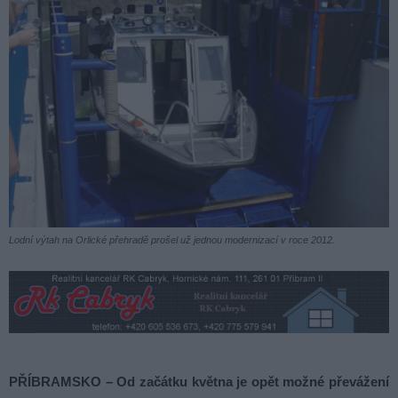
Lodní výtah na Orlické přehradě prošel už jednou modernizací v roce 2012.
PŘÍBRAMSKO – Od začátku května je opět možné převážení