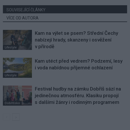
SOUVISEJÍCÍ ČLÁNKY
VÍCE OD AUTORA
Kam na výlet se psem? Střední Čechy
nabízejí hrady, skanzeny i osvěžení
v přírodě
Lifestyle
Kam utéct před vedrem? Podzemí, lesy
i voda nabídnou příjemné ochlazení
Lifestyle
Festival hudby na zámku Dobříš sází na
jedinečnou atmosféru. Klasiku propojí
s dalšími žánry i rodinným programem
Dobříšsko