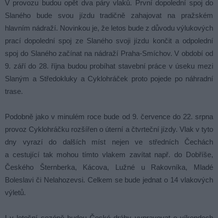
V provozu budou opět dva páry vlaků. První dopolední spoj do
Slaného bude svou jízdu tradičně zahajovat na pražském
hlavním nádraží. Novinkou je, že letos bude z důvodu výlukových
prací dopolední spoj ze Slaného svoji jízdu končit a odpolední
spoj do Slaného začínat na nádraží Praha-Smíchov. V období od
9. září do 28. října budou probíhat stavební práce v úseku mezi
Slaným a Středokluky a Cyklohráček proto pojede po náhradní
trase.
Podobně jako v minulém roce bude od 9. července do 22. srpna
provoz Cyklohráčku rozšířen o úterní a čtvrteční jízdy. Vlak v tyto
dny vyrazí do dalších míst nejen ve středních Čechách
a cestující tak mohou tímto vlakem zavítat např. do Dobříše,
Českého Šternberka, Kácova, Lužné u Rakovníka, Mladé
Boleslavi či Nelahozevsi. Celkem se bude jednat o 14 vlakových
výletů.
I v letošní sezóně budou České dráhy vypravovat o víkendech