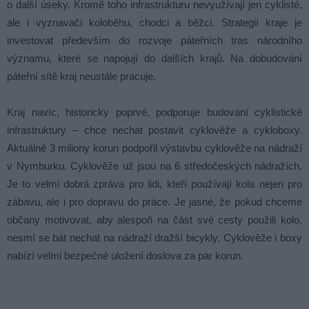
o další úseky. Kromě toho infrastrukturu nevyužívají jen cyklisté,
ale i vyznavači koloběhu, chodci a běžci. Strategií kraje je
investovat především do rozvoje páteřních tras národního
významu, které se napojují do dalších krajů. Na dobudování
páteřní sítě kraj neustále pracuje.
Kraj navíc, historicky poprvé, podporuje budování cyklistické
infrastruktury – chce nechat postavit cyklověže a cykloboxy.
Aktuálně 3 miliony korun podpořil výstavbu cyklověže na nádraží
v Nymburku. Cyklověže už jsou na 6 středočeských nádražích.
Je to velmi dobrá zpráva pro lidi, kteří používají kola nejen pro
zábavu, ale i pro dopravu do práce. Je jasné, že pokud chceme
občany motivovat, aby alespoň na část své cesty použili kolo,
nesmí se bát nechat na nádraží dražší bicykly. Cyklověže i boxy
nabízí velmi bezpečné uložení doslova za pár korun.