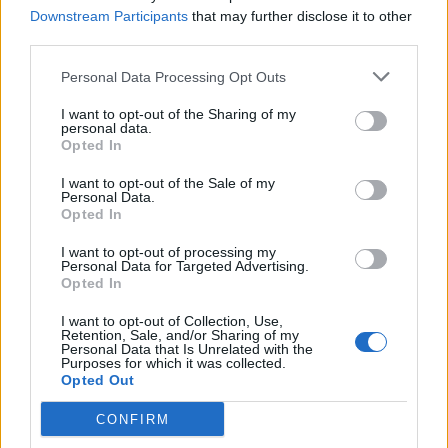
Downstream Participants
that may further disclose it to other
third parties.
Personal Data Processing Opt Outs
I want to opt-out of the Sharing of my
personal data.
Opted In
I want to opt-out of the Sale of my
Personal Data.
Opted In
I want to opt-out of processing my
Personal Data for Targeted Advertising.
Opted In
Další plánované železniční akce v roce 2024
I want to opt-out of Collection, Use,
Retention, Sale, and/or Sharing of my
Personal Data that Is Unrelated with the
Na letošní rok jsou plánované také další zajímavé akce pro
Purposes for which it was collected.
Opted Out
fanoušky železnice a veřejné dopravy, které organizují České
dráhy ve spolupráci s hlavním městem Prahou, Středočeským
CONFIRM
krajem, Pražskou integrovanou dopravou a dalšími partnery: