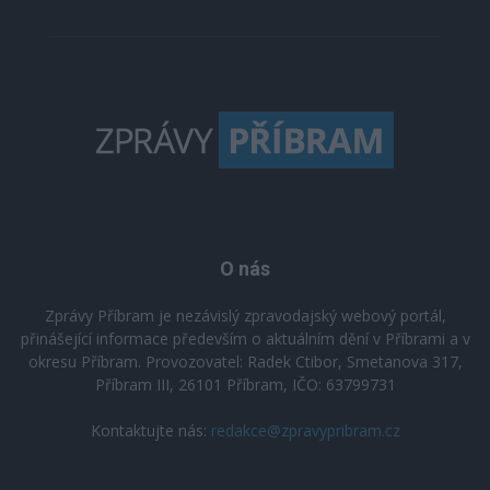
O nás
Zprávy Příbram je nezávislý zpravodajský webový portál,
přinášející informace především o aktuálním dění v Příbrami a v
okresu Příbram. Provozovatel: Radek Ctibor, Smetanova 317,
Příbram III, 26101 Příbram, IČO: 63799731
Kontaktujte nás:
redakce@zpravypribram.cz