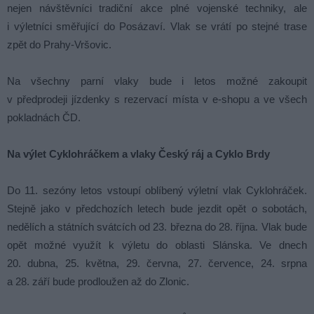
nejen návštěvníci tradiční akce plné vojenské techniky, ale
i výletníci směřující do Posázaví. Vlak se vrátí po stejné trase
zpět do Prahy-Vršovic.
Na všechny parní vlaky bude i letos možné zakoupit
v předprodeji jízdenky s rezervací místa v e-shopu a ve všech
pokladnách ČD.
Na výlet Cyklohráčkem a vlaky Český ráj a Cyklo Brdy
Do 11. sezóny letos vstoupí oblíbený výletní vlak Cyklohráček.
Stejně jako v předchozích letech bude jezdit opět o sobotách,
nedělích a státních svátcích od 23. března do 28. října. Vlak bude
opět možné využít k výletu do oblasti Slánska. Ve dnech
20. dubna, 25. května, 29. června, 27. července, 24. srpna
a 28. září bude prodloužen až do Zlonic.