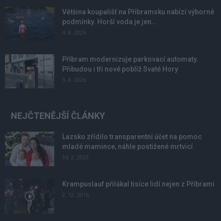
Většina koupališť na Příbramsku nabízí výborné
podmínky. Horší voda je jen...
4. 8. 2026
Příbram modernizuje parkovací automaty.
Přibudou i tři nové poblíž Svaté Hory
3. 8. 2026
NEJČTENĚJŠÍ ČLÁNKY
Lazsko zřídilo transparentní účet na pomoc
mladé mamince, náhle postižené mrtvicí
14. 2. 2023
Krampuslauf přilákal tisíce lidí nejen z Příbrami
2. 12. 2016