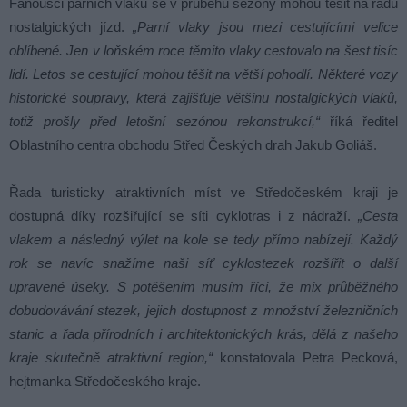
Fanoušci parních vlaků se v průběhu sezóny mohou těšit na řadu
nostalgických jízd.
„Parní vlaky jsou mezi cestujícími velice
oblíbené. Jen v loňském roce těmito vlaky cestovalo na šest tisíc
lidí. Letos se cestující mohou těšit na větší pohodlí. Některé vozy
historické soupravy, která zajišťuje většinu nostalgických vlaků,
totiž prošly před letošní sezónou rekonstrukcí,“
říká ředitel
Oblastního centra obchodu Střed Českých drah Jakub Goliáš.
Řada turisticky atraktivních míst ve Středočeském kraji je
dostupná díky rozšiřující se síti cyklotras i z nádraží.
„Cesta
vlakem a následný výlet na kole se tedy přímo nabízejí. Každý
rok se navíc snažíme naši síť cyklostezek rozšířit o další
upravené úseky. S potěšením musím říci, že mix průběžného
dobudovávání stezek, jejich dostupnost z množství železničních
stanic a řada přírodních i architektonických krás, dělá z našeho
kraje skutečně atraktivní region,“
konstatovala Petra Pecková,
hejtmanka Středočeského kraje.