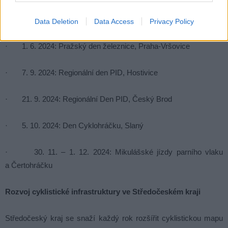
· 20. 4. 2024: Regionální den PID, Benešov u Prahy
Data Deletion
Data Access
Privacy Policy
· 1. 6. 2024: Pražský den železnice, Praha-Vršovice
· 7. 9. 2024: Regionální den PID, Hostivice
· 21. 9. 2024: Regionální Den PID, Český Brod
· 5. 10. 2024: Den Cyklohráčku, Slaný
· 30. 11. – 1. 12. 2024: Mikulášské jízdy parního vlaku
a Čertohráčku
Rozvoj cyklistické infrastruktury ve Středočeském kraji
Středočeský kraj se snaží každý rok rozšířit cyklistickou mapu