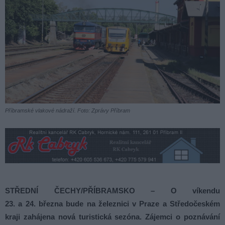
Příbramské vlakové nádraží. Foto: Zprávy Příbram
STŘEDNÍ ČECHY/PŘÍBRAMSKO – O víkendu
23. a 24. března bude na železnici v Praze a Středočeském
kraji zahájena nová turistická sezóna. Zájemci o poznávání