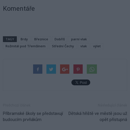
Komentáře
TAGY
Brdy
Březnice
Dobříš
parní vlak
Rožmitál pod Třemšínem
Střední Čechy
vlak
výlet
Předchozí článek
Následující článek
Příbramské školy se představují
Dětská hřiště ve městě jsou už
budoucím prvňákům
opět přístupná