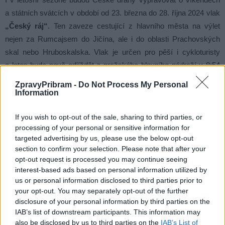
a státních svátcích v období od 23. března do 28. října 2024 vlak
„Český ráj“
. Ten zaveze cestující z hlavního města na výlet
nejen za Rumcajsem do Jičína, ale i do oblasti Prachovských
skal nebo Hruboskalska. Vlak je určen pro pěší i cykloturisty
a letos bude nově odjíždět z pražského hlavního nádraží v 8:54
hod. Jezdit bude také vlak
„Cyklo Brdy“,
který ve stejném
ZpravyPribram -
Do Not Process My Personal
období sveze výletníky a cykloturisty nejen do malebné přírody
Information
Brd, ale i do hornického města Příbram nebo na zámek
v Březnici a Blatné. Vlak bude odjíždět z Prahy hl.n. v 8:19 hod.
If you wish to opt-out of the sale, sharing to third parties, or
processing of your personal or sensitive information for
V letošním roce budou opět vypravovány výletní vlaky v období
targeted advertising by us, please use the below opt-out
od 27. 4. do 29. 9.
mezi Březnicí a Rožmitálem pod
section to confirm your selection. Please note that after your
Třemšínem.
Ve stanici Březnice bude možné využít návaznosti
opt-out request is processed you may continue seeing
na vlak „Cyklo Brdy“, a to v obou směrech. Turisté tak mohou
interest-based ads based on personal information utilized by
us or personal information disclosed to third parties prior to
s využitím těchto vlaků navštívit zajímavosti města Rožmitálu
your opt-out. You may separately opt-out of the further
pod Třemšínem, ale i poznávat okolní malebnou přírodu Brd.
disclosure of your personal information by third parties on the
IAB’s list of downstream participants. This information may
also be disclosed by us to third parties on the
IAB’s List of