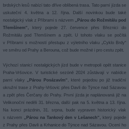
brdských lesů nabízí tato dříve oblíbená trasa. Tato parní jízda se
uskuteční 4. května a 12. října. Další novinkou bude také
nostalgický vlak z Příbrami s názvem
„Párou do Rožmitálu pod
Třemšínem“,
který pojede 27. července přes Březnici do
Rožmitálu pod Třemšínem a zpět. U tohoto vlaku se počítá
v Příbrami s možností přestupu z výletního vlaku „Cyklo Brdy“
ve směru od Prahy a Berouna, což bude možné i pro cestu zpět.
Výchozí stanicí nostalgických jízd bude v metropoli opět stanice
Praha-Vršovice. V turistické sezóně 2024 zůstávají v nabídce
parní vlaky
„Párou Posázavím“
, které pojedou po již tradiční
okružní trase z Prahy-Vršovic přes Davli do Týnce nad Sázavou
a zpět přes Čerčany do Prahy. První jízda je naplánovaná již na
Velikonoční neděli 31. března, další pak na 5. května a 13. října.
Na konci prázdnin, 31. srpna, bude vypraven historický vlak
s názvem
„Párou na Tankový den v Lešanech“,
který pojede
z Prahy přes Davli a Krhanice do Týnce nad Sázavou. Ocení ho