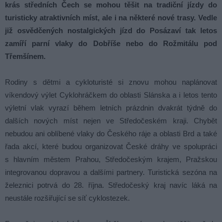
krás středních Čech se mohou těšit na tradiční jízdy do
turisticky atraktivních míst, ale i na některé nové trasy. Vedle
již osvědčených nostalgických jízd do Posázaví tak letos
zamíří parní vlaky do Dobříše nebo do Rožmitálu pod
Třemšínem.
Rodiny s dětmi a cykloturisté si znovu mohou naplánovat
víkendový výlet Cyklohráčkem do oblasti Slánska a i letos tento
výletní vlak vyrazí během letních prázdnin dvakrát týdně do
dalších nových míst nejen ve Středočeském kraji. Chybět
nebudou ani oblíbené vlaky do Českého ráje a oblasti Brd a také
řada akcí, které budou organizovat České dráhy ve spolupráci
s hlavním městem Prahou, Středočeským krajem, Pražskou
integrovanou dopravou a dalšími partnery. Turistická sezóna na
železnici potrvá do 28. října. Středočeský kraj navíc láká na
neustále rozšiřující se síť cyklostezek.