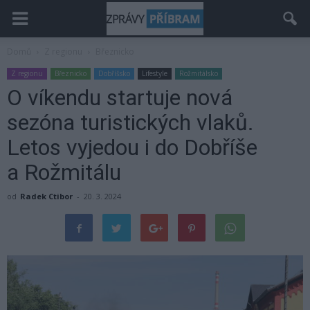
Domů
Z regionu
Březnicko
Z regionu
Březnicko
Dobříšsko
Lifestyle
Rožmitálsko
O víkendu startuje nová
sezóna turistických vlaků.
Letos vyjedou i do Dobříše
a Rožmitálu
od
Radek Ctibor
-
20. 3. 2024