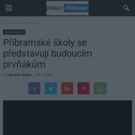
Domů
Zpravodajství
Zpravodajství
Příbramské školy se
představují budoucím
prvňákům
od
Radek Ctibor
-
20. 3. 2024