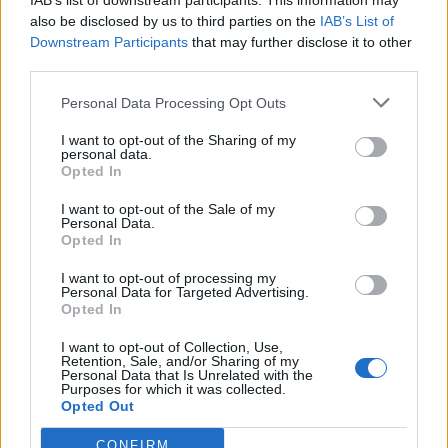
IAB’s list of downstream participants. This information may
also be disclosed by us to third parties on the
IAB’s List of
Downstream Participants
that may further disclose it to other
third parties.
Personal Data Processing Opt Outs
I want to opt-out of the Sharing of my
personal data.
Opted In
I want to opt-out of the Sale of my
Personal Data.
Opted In
I want to opt-out of processing my
Personal Data for Targeted Advertising.
Opted In
I want to opt-out of Collection, Use,
Retention, Sale, and/or Sharing of my
Personal Data that Is Unrelated with the
NOVINKY
Purposes for which it was collected.
Opted Out
Obděnice vzpomínaly na filmovou legendu
CONFIRM