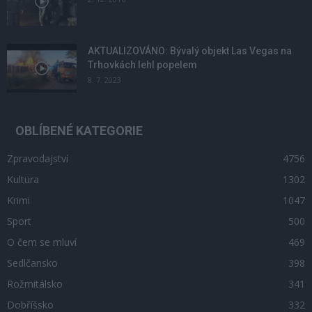
AKTUALIZOVÁNO: Bývalý objekt Las Vegas na
Trhovkách lehl popelem
8. 7. 2023
OBLÍBENÉ KATEGORIE
Zpravodajství
4756
Kultura
1302
Krimi
1047
Sport
500
O čem se mluví
469
Sedlčansko
398
Rožmitálsko
341
Dobříšsko
332