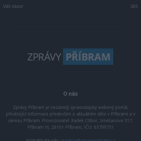
Váš názor
305
O nás
Zprávy Příbram je nezávislý zpravodajský webový portál,
přinášející informace především o aktuálním dění v Příbrami a v
okresu Příbram. Provozovatel: Radek Ctibor, Smetanova 317,
Příbram III, 26101 Příbram, IČO: 63799731
Kontaktujte nás:
redakce@zpravypribram.cz