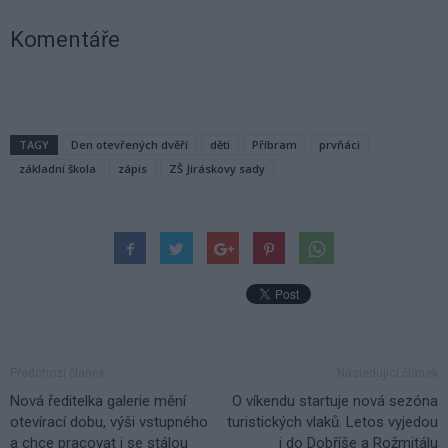
Komentáře
TAGY
Den otevřených dvěří
děti
Příbram
prvňáci
základní škola
zápis
ZŠ Jiráskovy sady
Předchozí článek
Následující článek
Nová ředitelka galerie mění
O víkendu startuje nová sezóna
otevírací dobu, výši vstupného
turistických vlaků. Letos vyjedou
a chce pracovat i se stálou
i do Dobříše a Rožmitálu