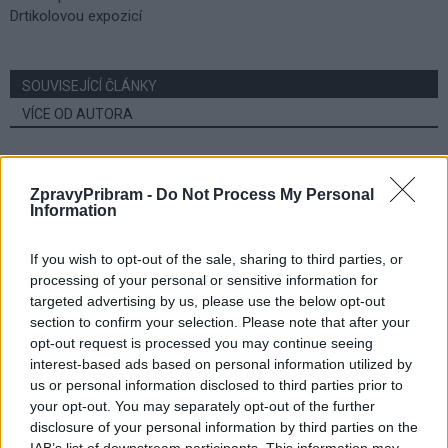
Drtikolovou expozicí
SOUVISEJÍCÍ ČLÁNKY
VÍCE OD AUTORA
Většina koupališť na Příbramsku nabízí
výborné podmínky. Horší voda je jen na
ZpravyPribram -
Do Not Process My Personal
Živohošti
Information
Zpravodajství
If you wish to opt-out of the sale, sharing to third parties, or
Příbram modernizuje parkovací automaty.
processing of your personal or sensitive information for
Přibudou i tři nové poblíž Svaté Hory
targeted advertising by us, please use the below opt-out
Zpravodajství
section to confirm your selection. Please note that after your
opt-out request is processed you may continue seeing
Středočeský kraj upravil pravidla soutěže.
interest-based ads based on personal information utilized by
Obce nově získají body i za předcházení
us or personal information disclosed to third parties prior to
vzniku odpadu
your opt-out. You may separately opt-out of the further
Zpravodajství
disclosure of your personal information by third parties on the