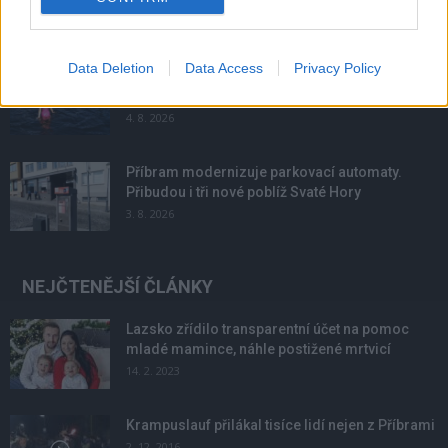
6. 8. 2026
Data Deletion
Data Access
Privacy Policy
Většina koupališť na Příbramsku nabízí výborné
podmínky. Horší voda je jen...
4. 8. 2026
Příbram modernizuje parkovací automaty.
Přibudou i tři nové poblíž Svaté Hory
3. 8. 2026
NEJČTENĚJŠÍ ČLÁNKY
Lazsko zřídilo transparentní účet na pomoc
mladé mamince, náhle postižené mrtvicí
14. 2. 2023
Krampuslauf přilákal tisíce lidí nejen z Příbrami
2. 12. 2016