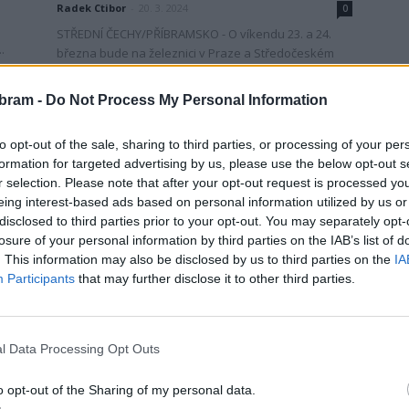
Radek Ctibor
-
20. 3. 2024
0
STŘEDNÍ ČECHY/PŘÍBRAMSKO - O víkendu 23. a 24.
.
března bude na železnici v Praze a Středočeském
kraji zahájena nová turistická sezóna. Zájemci o
poznávání...
bram -
Do Not Process My Personal Information
to opt-out of the sale, sharing to third parties, or processing of your per
formation for targeted advertising by us, please use the below opt-out s
r selection. Please note that after your opt-out request is processed y
eing interest-based ads based on personal information utilized by us or
disclosed to third parties prior to your opt-out. You may separately opt-
losure of your personal information by third parties on the IAB’s list of
. This information may also be disclosed by us to third parties on the
IA
Lifestyle
Participants
that may further disclose it to other third parties.
h
Tipy na výlet: Nazujte boty
a zbavte se shonu, stejně jako
naši...
l Data Processing Opt Outs
redakce
-
15. 9. 2023
0
0
o opt-out of the Sharing of my personal data.
Uniknout každodennímu shonu, být načas offline, mít