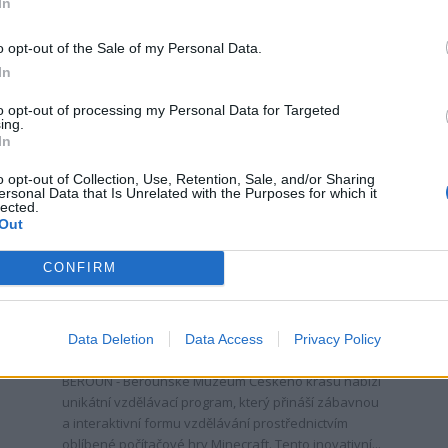
In
o
prostor pro zklidnění a meditaci, ale také třeba
poznat ekologicky šetrným způsobem krajinu,
památky i místní obyvatele…...
o opt-out of the Sale of my Personal Data.
In
to opt-out of processing my Personal Data for Targeted
ing.
In
o opt-out of Collection, Use, Retention, Sale, and/or Sharing
ersonal Data that Is Unrelated with the Purposes for which it
lected.
Out
Kultura
CONFIRM
t
Tip na výlet: V Muzeu Českého
krasu v Berouně se stanete
0
geologem pomocí...
h
Data Deletion
Data Access
Privacy Policy
ou
Radek Ctibor
-
14. 7. 2023
0
BEROUN - Berounské Muzeum Českého krasu nabízí
unikátní vzdělávací program, který přináší zábavnou
a interaktivní formu vzdělávání prostřednictvím
oblíbené počítačové hry Minecraft. Tento inovativní...