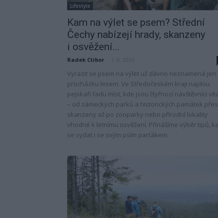
Lifestyle
Kam na výlet se psem? Střední
Čechy nabízejí hrady, skanzeny
i osvěžení...
Radek Ctibor
-
1. 8. 2026
Vyrazit se psem na výlet už dávno neznamená jen
procházku lesem. Ve Středočeském kraji najdou
pejskaři řadu míst, kde jsou čtyřnozí návštěvníci vít
– od zámeckých parků a historických památek přes
skanzeny až po zooparky nebo přírodní lokality
vhodné k letnímu osvěžení. Přinášíme výběr tipů, 
se vydat i se svým psím parťákem.