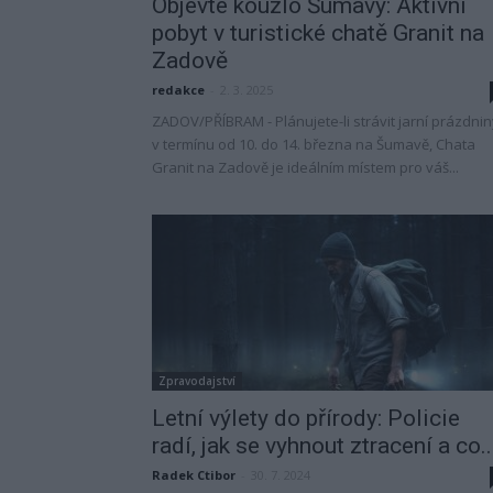
Objevte kouzlo Šumavy: Aktivní
pobyt v turistické chatě Granit na
Zadově
redakce
-
2. 3. 2025
ZADOV/PŘÍBRAM - Plánujete-li strávit jarní prázdnin
v termínu od 10. do 14. března na Šumavě, Chata
Granit na Zadově je ideálním místem pro váš...
Zpravodajství
Letní výlety do přírody: Policie
radí, jak se vyhnout ztracení a co..
Radek Ctibor
-
30. 7. 2024