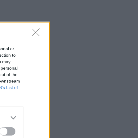
sonal or
ection to
ou may
 personal
out of the
 downstream
B’s List of