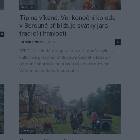
Kultura
Tip na víkend: Velikonoční koleda
v Berouně přibližuje svátky jara
tradicí i hravostí
0
Radek Ctibor
-
18. 4. 2025
0
BEROUN – Hledáte inspiraci na velikonoční výlet s
ý
kulturním přesahem? Muzeum Českého krasu v
Berouně připravilo poutavou výstavu s názvem
Velikonoční koleda, která nabízí...
Lifestyle