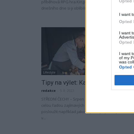
Opted 
příběhová RPG hra Kingdom Come: Deliverance. D
dnešního dne si ji oblíbili čeští i zahraniční...
I want t
Opted 
I want 
Advertis
Opted 
I want t
of my P
was col
Opted 
Lifestyle
Tipy na výlet: Kam v srpnu na výle
redakce
-
5. 8. 2023
STŘEDNÍ ČECHY – Srpen nabízí ve středních Čechác
celou řadou zajímavých kulturních akcí, které moh
posloužit například jako zajímavý tip na výlet. Také
v...