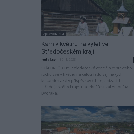
Zpravodajství
Kam v květnu na výlet ve
Středočeském kraji
redakce
-
30. 4. 2023
STŘEDNÍ ČECHY - Středočeská centrála cestovního
ruchu zve v květnu na celou řadu zajímavých
kulturních akcí v příspěvkových organizacích
Středočeského kraje. Hudební festival Antonína
Dvořáka,...