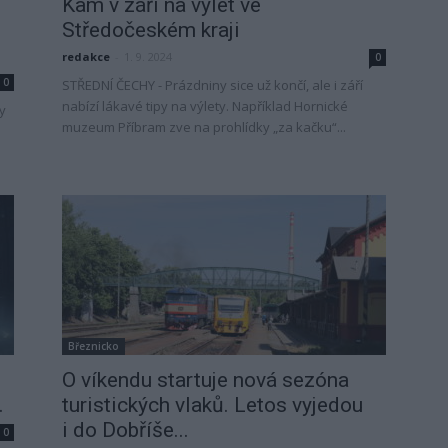
Kam v září na výlet ve
Středočeském kraji
redakce
-
1. 9. 2024
0
0
STŘEDNÍ ČECHY - Prázdniny sice už končí, ale i září
nabízí lákavé tipy na výlety. Například Hornické
y
muzeum Příbram zve na prohlídky „za kačku“...
Březnicko
O víkendu startuje nová sezóna
.
turistických vlaků. Letos vyjedou
i do Dobříše...
0