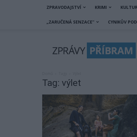
ZPRAVODAJSTVÍ
KRIMI
KULTU
„ZARUČENÁ SENZACE“
CYNIKŮV PO
Zprávy
Příbram
Domů
Tagy
Výlet
Tag: výlet