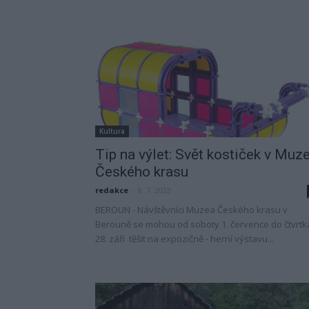
Kultura
Tip na výlet: Svět kostiček v Muz
Českého krasu
redakce
-
8. 7. 2023
BEROUN - Návštěvníci Muzea Českého krasu v
Berouně se mohou od soboty 1. července do čtvrtk
28. září těšit na expozičně - herní výstavu...