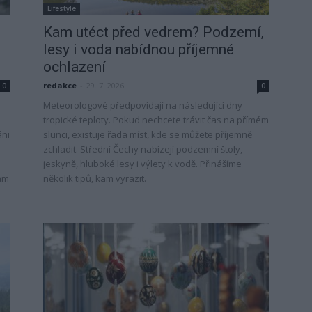
Lifestyle
Kam utéct před vedrem? Podzemí,
lesy i voda nabídnou příjemné
ochlazení
redakce
-
29. 7. 2026
0
0
Meteorologové předpovídají na následující dny
tropické teploty. Pokud nechcete trávit čas na přímém
áni
slunci, existuje řada míst, kde se můžete příjemně
zchladit. Střední Čechy nabízejí podzemní štoly,
jeskyně, hluboké lesy i výlety k vodě. Přinášíme
kam
několik tipů, kam vyrazit.