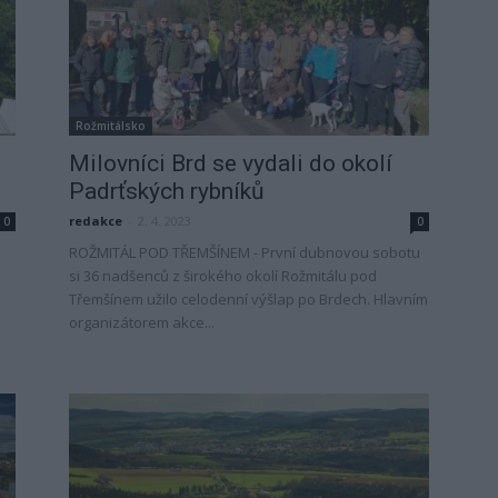
Rožmitálsko
Milovníci Brd se vydali do okolí
Padrťských rybníků
redakce
-
2. 4. 2023
0
0
ROŽMITÁL POD TŘEMŠÍNEM - První dubnovou sobotu
si 36 nadšenců z širokého okolí Rožmitálu pod
Třemšínem užilo celodenní výšlap po Brdech. Hlavním
organizátorem akce...