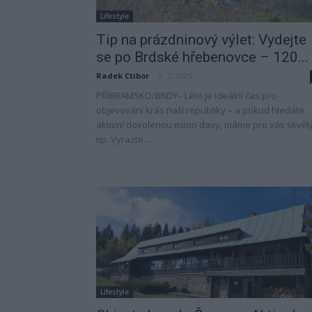
Lifestyle
Tip na prázdninový výlet: Vydejte
se po Brdské hřebenovce – 120...
Radek Ctibor
-
9. 7. 2025
PŘÍBRAMSKO/BRDY - Léto je ideální čas pro
objevování krás naší republiky – a pokud hledáte
aktivní dovolenou mimo davy, máme pro vás skvěl
tip. Vyrazte...
Lifestyle