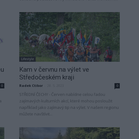
Lifestyle
eu
Kam v červnu na výlet ve
Středočeském kraji
Radek Ctibor
-
28. 5. 2023
0
0
STŘEDNÍ ČECHY - Červen nabídne celou řadou
a
zajímavých kulturních akcí, které mohou posloužit
například jako zajímavý tip na výlet. V našem regionu
můžete navštívit...