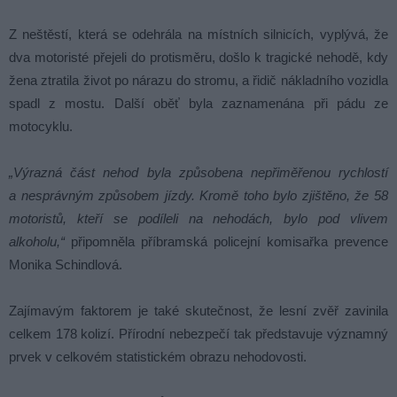
Z neštěstí, která se odehrála na místních silnicích, vyplývá, že
dva motoristé přejeli do protisměru, došlo k tragické nehodě, kdy
žena ztratila život po nárazu do stromu, a řidič nákladního vozidla
spadl z mostu. Další oběť byla zaznamenána při pádu ze
motocyklu.
„Výrazná část nehod byla způsobena nepřiměřenou rychlostí
a nesprávným způsobem jízdy. Kromě toho bylo zjištěno, že 58
motoristů, kteří se podíleli na nehodách, bylo pod vlivem
alkoholu,“
připomněla příbramská policejní komisařka prevence
Monika Schindlová.
Zajímavým faktorem je také skutečnost, že lesní zvěř zavinila
celkem 178 kolizí. Přírodní nebezpečí tak představuje významný
prvek v celkovém statistickém obrazu nehodovosti.