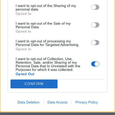
I want to opt-out of the Sharing of my
Každý sedmý řidič měl problém. Policie
personal data.
při víkendové akci na Příbramsku odhalila
Opted In
30 přestupků
Krimi
I want to opt-out of the Sale of my
Personal Data.
Čtvrtina řidičů při kontrole na Příbramsku
Opted In
neobstála. Policie o prázdninách zpřísní
I want to opt-out of processing my
dohled na silnicích
Krimi
Personal Data for Targeted Advertising.
Opted In
I want to opt-out of Collection, Use,
Retention, Sale, and/or Sharing of my
Personal Data that Is Unrelated with the
Purposes for which it was collected.
Opted Out
CONFIRM
Data Deletion
Data Access
Privacy Policy