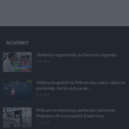
NOVINKY
Obděnice vzpomínaly na filmovou legendu
6. 8. 2026
Většina koupališť na Příbramsku nabízí výborné
podmínky. Horší voda je jen...
4. 8. 2026
Příbram modernizuje parkovací automaty.
Přibudou i tři nové poblíž Svaté Hory
3. 8. 2026