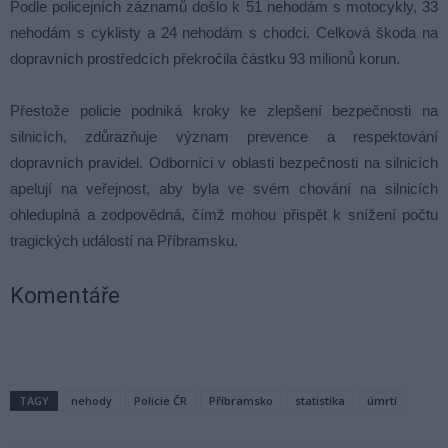
Podle policejních záznamů došlo k 51 nehodám s motocykly, 33
nehodám s cyklisty a 24 nehodám s chodci. Celková škoda na
dopravních prostředcích překročila částku 93 milionů korun.
Přestože policie podniká kroky ke zlepšení bezpečnosti na
silnicích, zdůrazňuje význam prevence a respektování
dopravních pravidel. Odborníci v oblasti bezpečnosti na silnicích
apelují na veřejnost, aby byla ve svém chování na silnicích
ohleduplná a zodpovědná, čímž mohou přispět k snížení počtu
tragických událostí na Příbramsku.
Komentáře
TAGY
nehody
Policie ČR
Příbramsko
statistika
úmrtí