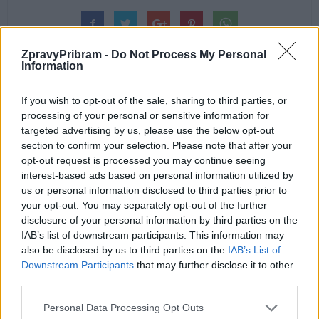
ZpravyPribram -
Do Not Process My Personal
Information
If you wish to opt-out of the sale, sharing to third parties, or
Předchozí článek
Následující článek
processing of your personal or sensitive information for
targeted advertising by us, please use the below opt-out
Příbramský hokej se rozrostl
Royal Rangers Příbram to je 23
section to confirm your selection. Please note that after your
o 35 nových zájemců o tento
let tábornických dovedností
opt-out request is processed you may continue seeing
sport
a přírodního kouzla
interest-based ads based on personal information utilized by
us or personal information disclosed to third parties prior to
your opt-out. You may separately opt-out of the further
SOUVISEJÍCÍ ČLÁNKY
disclosure of your personal information by third parties on the
VÍCE OD AUTORA
IAB’s list of downstream participants. This information may
also be disclosed by us to third parties on the
IAB’s List of
Downstream Participants
that may further disclose it to other
Vykradených aut na Příbramsku přibylo.
third parties.
Policie připomíná: Auto není trezor
Krimi
Personal Data Processing Opt Outs