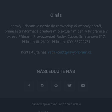
O nás
Zprávy Příbram je nezávislý zpravodajský webový portál,
přinášející informace především o aktuálním dění v Příbrami a v
okresu Příbram. Provozovatel: Radek Ctibor, Smetanova 317,
Příbram III, 26101 Příbram, IČO: 63799731
Kontaktujte nás:
redakce@zpravypribram.cz
NÁSLEDUJTE NÁS
Zásady zpracování osobních údajů