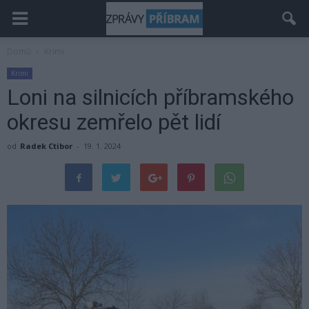
Domů
Krimi
Krimi
Loni na silnicích příbramského
okresu zemřelo pět lidí
od
Radek Ctibor
-
19. 1. 2024