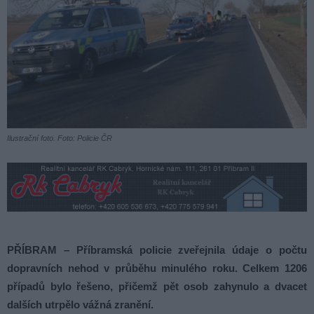
Ilustrační foto. Foto: Policie ČR
PŘÍBRAM – Příbramská policie zveřejnila údaje o počtu
dopravních nehod v průběhu minulého roku. Celkem 1206
případů bylo řešeno, přičemž pět osob zahynulo a dvacet
dalších utrpělo vážná zranění.