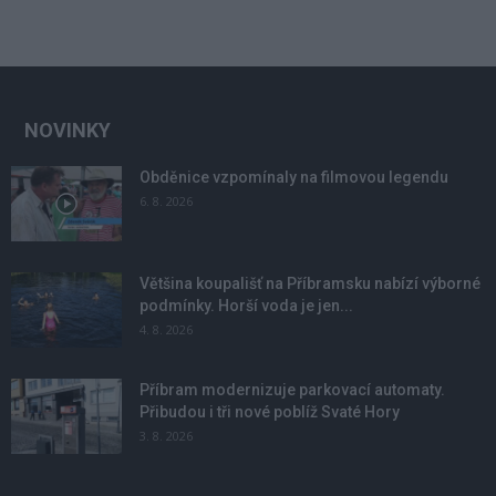
NOVINKY
Obděnice vzpomínaly na filmovou legendu
6. 8. 2026
Většina koupališť na Příbramsku nabízí výborné
podmínky. Horší voda je jen...
4. 8. 2026
Příbram modernizuje parkovací automaty.
Přibudou i tři nové poblíž Svaté Hory
3. 8. 2026