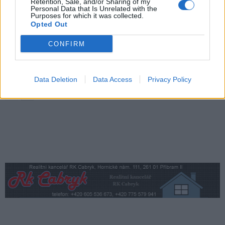
Retention, Sale, and/or Sharing of my
Přibudou i tři nové poblíž Svaté Hory
Personal Data that Is Unrelated with the
Purposes for which it was collected.
Zpravodajství
Opted Out
CONFIRM
Středočeský kraj upravil pravidla soutěže.
Obce nově získají body i za předcházení
vzniku odpadu
Zpravodajství
Data Deletion
Data Access
Privacy Policy