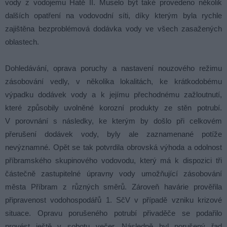
vody z vodojemu Hatě II. Muselo být také provedeno několik
dalších opatření na vodovodní síti, díky kterým byla rychle
zajištěna bezproblémová dodávka vody ve všech zasažených
oblastech.
Dohledávání, oprava poruchy a nastavení nouzového režimu
zásobování vedly, v několika lokalitách, ke krátkodobému
výpadku dodávek vody a k jejímu přechodnému zažloutnutí,
které způsobily uvolněné korozní produkty ze stěn potrubí.
V porovnání s následky, ke kterým by došlo při celkovém
přerušení dodávek vody, byly ale zaznamenané potíže
nevýznamné. Opět se tak potvrdila obrovská výhoda a odolnost
příbramského skupinového vodovodu, který má k dispozici tři
částečně zastupitelné úpravny vody umožňující zásobování
města Příbram z různých směrů. Zároveň havárie prověřila
připravenost vodohospodářů 1. SčV v případě vzniku krizové
situace. Opravu porušeného potrubí přivaděče se podařilo
provést ještě v sobotu večer. Následně byl porušený řad