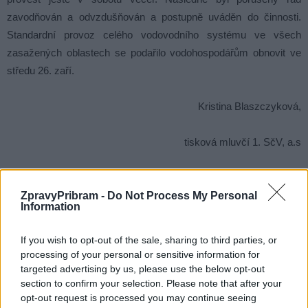
zavodňován a odvzdušňován a postupně uváděn do činnosti.
Standardní provoz celého vodovodního systému ve všech
zasažených oblastech se podařilo vodohospodářům obnovit ve
středu 26. zaří.
Kristina Blaszczyková,
tisková mluvčí 1. SčV, a.s
Komentáře
ZpravyPribram -
Do Not Process My Personal
Information
If you wish to opt-out of the sale, sharing to third parties, or
TAGY
havárie
Kozičín
Litavka
oprava
Příbram
processing of your personal or sensitive information for
přivadeč
voda
vodojem
targeted advertising by us, please use the below opt-out
section to confirm your selection. Please note that after your
opt-out request is processed you may continue seeing