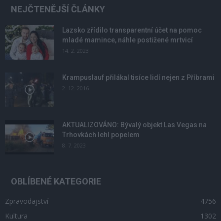
NEJČTENĚJŠÍ ČLÁNKY
Lazsko zřídilo transparentní účet na pomoc
mladé mamince, náhle postižené mrtvicí
14. 2. 2023
Krampuslauf přilákal tisíce lidí nejen z Příbrami
2. 12. 2016
AKTUALIZOVÁNO: Bývalý objekt Las Vegas na
Trhovkách lehl popelem
8. 7. 2023
OBLÍBENÉ KATEGORIE
Zpravodajství
4756
Kultura
1302