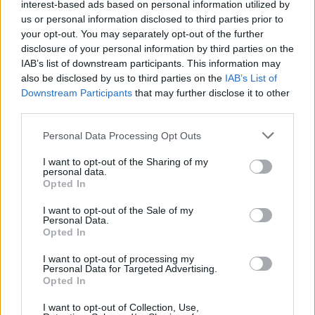
interest-based ads based on personal information utilized by
us or personal information disclosed to third parties prior to
your opt-out. You may separately opt-out of the further
disclosure of your personal information by third parties on the
IAB’s list of downstream participants. This information may
also be disclosed by us to third parties on the
IAB’s List of
Downstream Participants
that may further disclose it to other
Předchozí článek
Následující článek
third parties.
ZŠ 28. října by se nového
Ševčinský důl ožil dětmi
Personal Data Processing Opt Outs
ředitele měla dočkat v listopadu
I want to opt-out of the Sharing of my
personal data.
Opted In
SOUVISEJÍCÍ ČLÁNKY
VÍCE OD AUTORA
I want to opt-out of the Sale of my
Personal Data.
Opted In
Většina koupališť na Příbramsku nabízí
výborné podmínky. Horší voda je jen na
I want to opt-out of processing my
Personal Data for Targeted Advertising.
Živohošti
Zpravodajství
Opted In
I want to opt-out of Collection, Use,
Příbram modernizuje parkovací automaty.