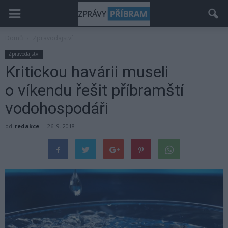
Domů
Zpravodajství
Zpravodajství
Kritickou havárii museli
o víkendu řešit příbramští
vodohospodáři
od
redakce
-
26. 9. 2018