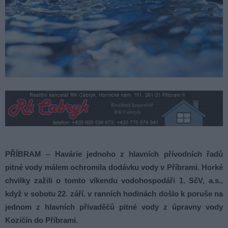
PŘÍBRAM – Havárie jednoho z hlavních přívodních řadů
pitné vody málem ochromila dodávku vody v Příbrami. Horké
chvilky zažili o tomto víkendu vodohospodáři 1. SčV, a.s.,
když v sobotu 22. září. v ranních hodinách došlo k poruše na
jednom z hlavních přivaděčů pitné vody z úpravny vody
Kozičín do Příbrami.