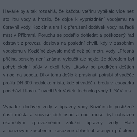
Havárie byla tak rozsáhlá, že každou vteřinu vytékalo více než
sto litrů vody a hrozilo, že dojde k vyprázdnění vodojemu na
úpravně vody Kozičín a tím i k přerušení dodávek vody na řadě
míst v Příbrami. Poruchu se podařilo dohledat a poškozený řad
odstavit z provozu doslova na poslední chvíli, kdy v zásobním
vodojemu v Kozičíně zbývalo méně než půl metru vody. „Přesná
příčina poruchy není známa, vyloučit ale nejde, že důvodem byl
pohyb okolní půdy v okolí řeky Lítavky po prudkých deštích
v noci na sobotu. Díky tomu došlo k prasknutí potrubí přivaděče
profilu DN 300 nedaleko místa, kde přivaděč u brodu v lesoparku
podchází Lítavku,“ uvedl Petr Vašek, technolog vody 1. SčV, a.s.
Výpadek dodávky vody z úpravny vody Kozičín do postižené
časti města a souvisejících osad a obcí musel být nahrazen
okamžitým zprovozněním záložní úpravny vody Hatě
a nouzovým zásobením zasažené oblasti obráceným průtokem