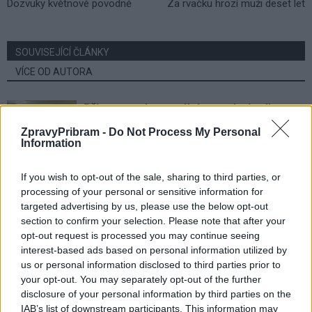
Dozvuky květnové povodně
Za rvačku hrozí muži deset let
SOUVISEJÍCÍ ČLÁNKY
VÍCE OD AUTORA
Přípravy na komunální a senátní volby
začaly. Město zveřejnilo potřebné
ZpravyPribram -
Do Not Process My Personal
formuláře
Information
Volby
Karpíšek chce vést ANO do komunálních
If you wish to opt-out of the sale, sharing to third parties, or
voleb. Konvalinka už dříve oznámil konec
processing of your personal or sensitive information for
targeted advertising by us, please use the below opt-out
Volby
section to confirm your selection. Please note that after your
opt-out request is processed you may continue seeing
Z Příbramska se do Sněmovny dostal
interest-based ads based on personal information utilized by
pouze Tomáš Helebrant z hnutí ANO
us or personal information disclosed to third parties prior to
Volby
your opt-out. You may separately opt-out of the further
disclosure of your personal information by third parties on the
IAB’s list of downstream participants. This information may