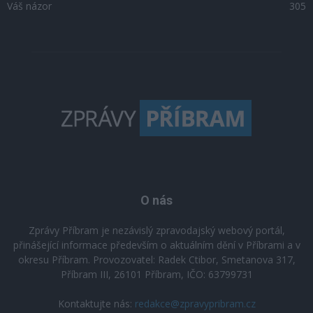
Váš názor
305
O nás
Zprávy Příbram je nezávislý zpravodajský webový portál,
přinášející informace především o aktuálním dění v Příbrami a v
okresu Příbram. Provozovatel: Radek Ctibor, Smetanova 317,
Příbram III, 26101 Příbram, IČO: 63799731
Kontaktujte nás:
redakce@zpravypribram.cz