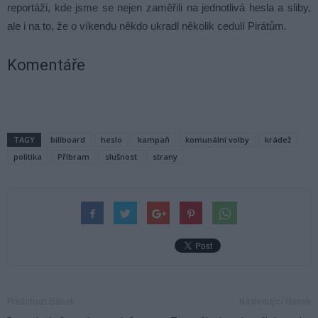
reportáži, kde jsme se nejen zaměřili na jednotlivá hesla a sliby,
ale i na to, že o víkendu někdo ukradl několik cedulí Pirátům.
Komentáře
TAGY
billboard
heslo
kampaň
komunální volby
krádež
politika
Příbram
slušnost
strany
Předchozí článek
Následující článek