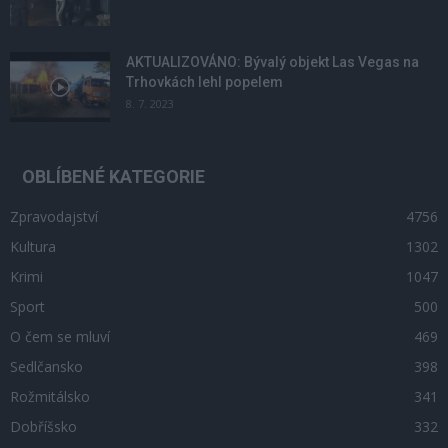
AKTUALIZOVÁNO: Bývalý objekt Las Vegas na
Trhovkách lehl popelem
8. 7. 2023
OBLÍBENÉ KATEGORIE
Zpravodajství
4756
Kultura
1302
Krimi
1047
Sport
500
O čem se mluví
469
Sedlčansko
398
Rožmitálsko
341
Dobříšsko
332