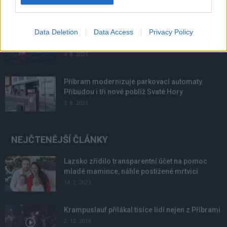
Data Deletion
Data Access
Privacy Policy
Většina koupališť na Příbramsku nabízí výborné
podmínky. Horší voda je jen...
4. 8. 2026
Příbram modernizuje parkovací automaty.
Přibudou i tři nové poblíž Svaté Hory
3. 8. 2026
NEJČTENĚJŠÍ ČLÁNKY
Lazsko zřídilo transparentní účet na pomoc
mladé mamince, náhle postižené mrtvicí
14. 2. 2023
Krampuslauf přilákal tisíce lidí nejen z Příbrami
2. 12. 2016