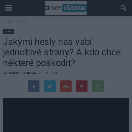
Domů
Volby
Volby
Jakými hesly nás vábí
jednotlivé strany? A kdo chce
některé poškodit?
od
Martin Poulíček
-
17. 9. 2018