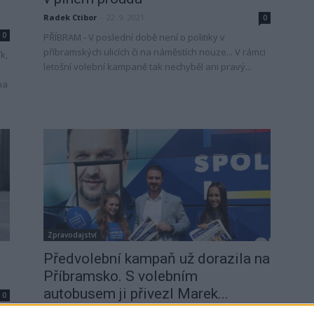
Radek Ctibor
-
22. 9. 2021
0
0
PŘÍBRAM - V poslední době není o politiky v
příbramských ulicích či na náměstích nouze... V rámci
k,
letošní volební kampaně tak nechyběl ani pravý...
na
Zpravodajství
Předvolební kampaň už dorazila na
Příbramsko. S volebním
autobusem ji přivezl Marek...
0
redakce
-
7. 8. 2021
0