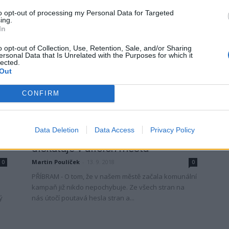
billboardy několika politických stran. Z nich na voliče
to opt-out of processing my Personal Data for Targeted
cílí...
ing.
In
o opt-out of Collection, Use, Retention, Sale, and/or Sharing
ersonal Data that Is Unrelated with the Purposes for which it
lected.
Out
CONFIRM
Volby
Data Deletion
Data Access
Privacy Policy
FOTO DNE: Šance pro Příbram
diskutuje v ulicích města
Martin Poulíček
-
13. 9. 2018
0
0
PŘÍBRAM - O tom, že v našem městě začala komunální
kampaň již nikdo nepochybuje. Ze všech stran na
ý
nás útočí poutavá hesla stran a...