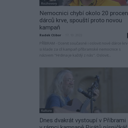
Rozhovory
Nemocnici chybí okolo 20 procen
dárců krve, spouští proto novou
kampaň
Radek Ctibor
-
17. 10. 2022
PŘÍBRAM - Ocenit současné i oslovit nové dárce kr
si klade za cíl kampaň příbramské nemocnice s
názvem "Hrdina je každý z nás". Oslovit...
Kultura
Dnes dvakrát vystoupí v Příbrami
v rámci kampaně Pirátů písničkář