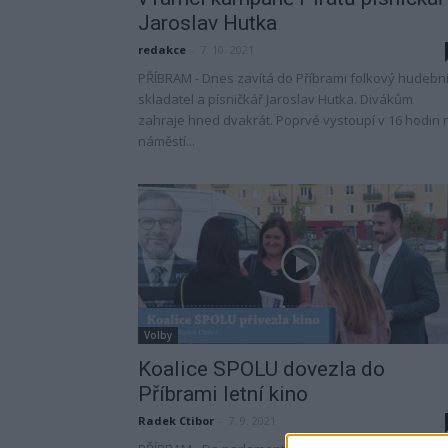
Jaroslav Hutka
redakce
-
7. 10. 2021
PŘÍBRAM - Dnes zavítá do Příbrami folkový hudební
skladatel a písničkář Jaroslav Hutka. Divákům
zahraje hned dvakrát. Poprvé vystoupí v 16 hodin 
náměstí...
Volby
Koalice SPOLU dovezla do
Příbrami letní kino
Radek Ctibor
-
7. 9. 2021