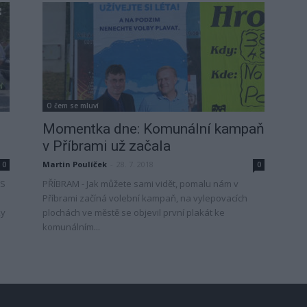
O čem se mluví
Momentka dne: Komunální kampaň
v Příbrami už začala
Martin Poulíček
-
28. 7. 2018
0
0
DS
PŘÍBRAM - Jak můžete sami vidět, pomalu nám v
Příbrami začíná volební kampaň, na vylepovacích
ky
plochách ve městě se objevil první plakát ke
komunálním...