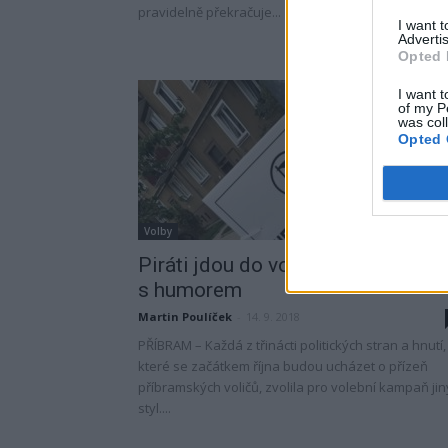
pravidelně překračuje...
I want 
Advertis
Opted 
I want t
of my P
was col
Opted 
Volby
Piráti jdou do volebního boje
s humorem
Martin Poulíček
-
14. 9. 2018
PŘÍBRAM – Každá z třinácti politických stran a hnutí,
které se začátkem října budou ucházet o přízeň
příbramských voličů, zvolila pro volební kampaň jin
styl....