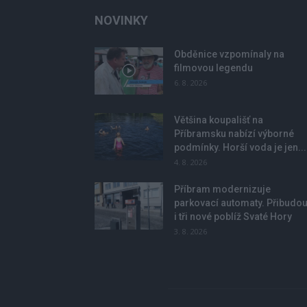
NOVINKY
Obděnice vzpomínaly na
filmovou legendu
6. 8. 2026
Většina koupališť na
Příbramsku nabízí výborné
podmínky. Horší voda je jen...
4. 8. 2026
Příbram modernizuje
parkovací automaty. Přibudo
i tři nové poblíž Svaté Hory
3. 8. 2026