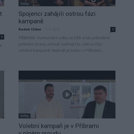
Volby
t
Spojenci zahájili ostrou fázi
kampaně
Radek Ctibor
-
5. 9. 2022
0
0
PŘÍBRAM - Komunální volby se blíží a tak jednotlivé
politické strany a hnutí začínají tzv. ostrou fázi
ve
volební kampaně. Nejinak je tomu i v Příbrami,...
Volby
Volební kampaň je v Příbrami
v plném proudu