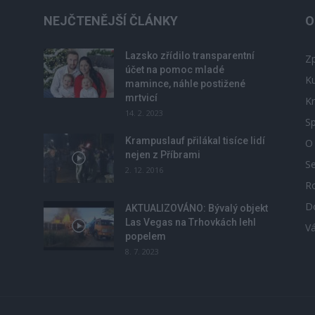
NEJČTENĚJŠÍ ČLÁNKY
O
Lazsko zřídilo transparentní
Zp
účet na pomoc mladé
Ku
mamince, náhle postižené
mrtvicí
Kr
14. 2. 2023
Sp
Krampuslauf přilákal tisíce lidí
O
nejen z Příbrami
S
2. 12. 2016
R
D
u
AKTUALIZOVÁNO: Bývalý objekt
Las Vegas na Trhovkách lehl
V
popelem
8. 7. 2023