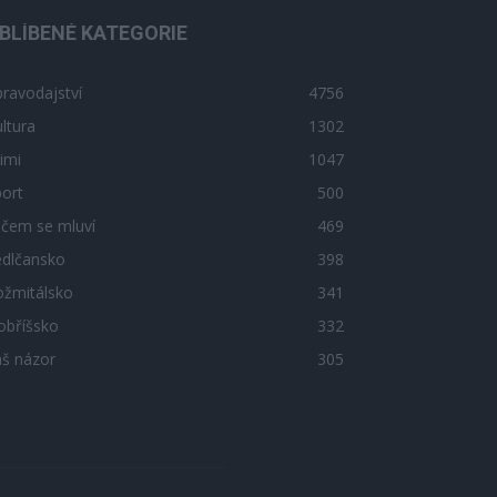
BLÍBENÉ KATEGORIE
ravodajství
4756
ltura
1302
imi
1047
ort
500
 čem se mluví
469
edlčansko
398
ožmitálsko
341
obříšsko
332
áš názor
305