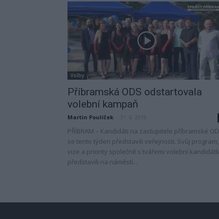
Volby
Příbramská ODS odstartovala
volební kampaň
Martin Poulíček
-
31. 8. 2018
PŘÍBRAM – Kandidáti na zastupitele příbramské O
se tento týden představili veřejnosti. Svůj program,
vize a priority společně s tvářemi volební kandidát
představili na náměstí...