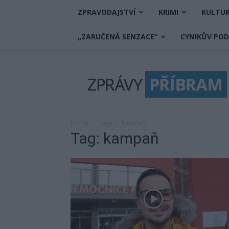
ZPRAVODAJSTVÍ
KRIMI
KULTU
„ZARUČENÁ SENZACE“
CYNIKŮV PO
Zprávy
Příbram
Domů
Tagy
Kampaň
Tag: kampaň