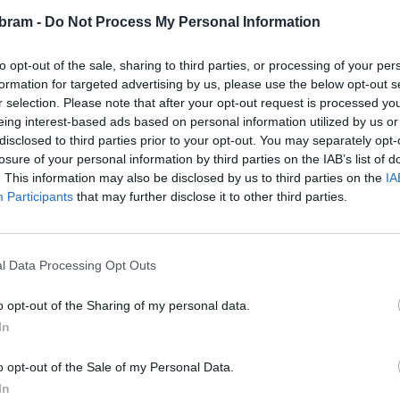
.
bram -
Do Not Process My Personal Information
PŘÍBRAMSKO - Do parlamentních voleb sice zbývají
ještě dva měsíce a přestože jsou prázdniny v
polovině, tak mnohé politické strany kampaň už
to opt-out of the sale, sharing to third parties, or processing of your per
rozjely. Ta...
formation for targeted advertising by us, please use the below opt-out s
r selection. Please note that after your opt-out request is processed y
eing interest-based ads based on personal information utilized by us or
disclosed to third parties prior to your opt-out. You may separately opt-
losure of your personal information by third parties on the IAB’s list of
. This information may also be disclosed by us to third parties on the
IA
Participants
that may further disclose it to other third parties.
Volby
l Data Processing Opt Outs
Jakými hesly nás vábí jednotlivé
strany? A kdo chce některé
o opt-out of the Sharing of my personal data.
poškodit?
In
0
Martin Poulíček
-
17. 9. 2018
0
 a
o opt-out of the Sale of my Personal Data.
PŘÍBRAM – Volební kampaň do komunálních voleb
In
postoupila do další fáze a po městě se objevily