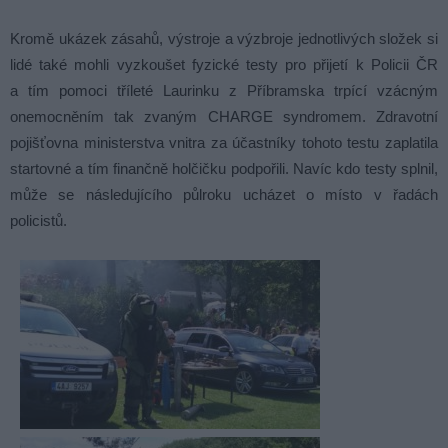
Kromě ukázek zásahů, výstroje a výzbroje jednotlivých složek si
lidé také mohli vyzkoušet fyzické testy pro přijetí k Policii ČR
a tím pomoci tříleté Laurinku z Příbramska trpící vzácným
onemocněním tak zvaným CHARGE syndromem. Zdravotní
pojišťovna ministerstva vnitra za účastníky tohoto testu zaplatila
startovné a tím finančně holčičku podpořili. Navíc kdo testy splnil,
může se následujícího půlroku ucházet o místo v řadách
policistů.