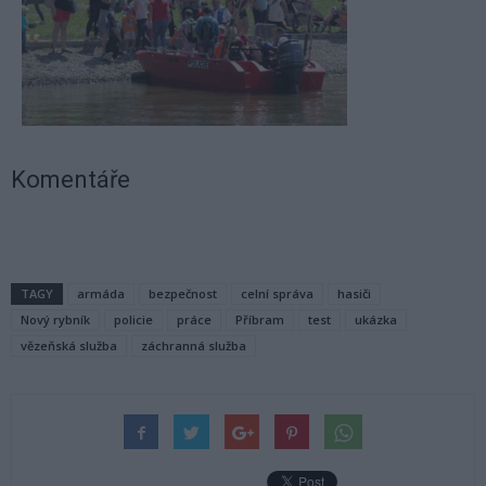
Komentáře
TAGY
armáda
bezpečnost
celní správa
hasiči
Nový rybník
policie
práce
Příbram
test
ukázka
vězeňská služba
záchranná služba