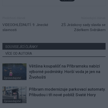
Předchozí článek
Následující článek
VIDEOOHLÉDNUTÍ: 9. Jinecké
ZŠ Jiráskovy sady slavila se
slavnosti
Zdeňkem Svěrákem
SOUVISEJÍCÍ ČLÁNKY
VÍCE OD AUTORA
Většina koupališť na Příbramsku nabízí
výborné podmínky. Horší voda je jen na
Živohošti
Zpravodajství
Příbram modernizuje parkovací automaty.
Přibudou i tři nové poblíž Svaté Hory
Zpravodajství