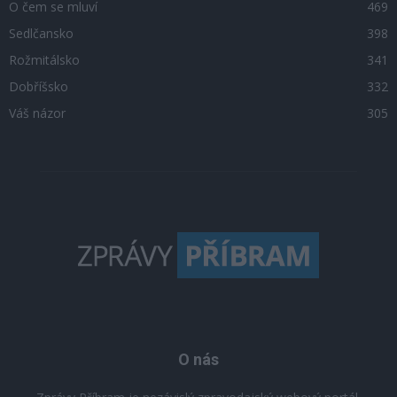
O čem se mluví
469
Sedlčansko
398
Rožmitálsko
341
Dobříšsko
332
Váš názor
305
O nás