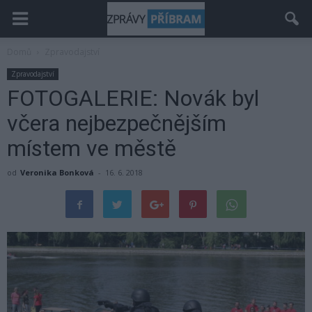
Domů
Zpravodajství
Zpravodajství
FOTOGALERIE: Novák byl
včera nejbezpečnějším
místem ve městě
od
Veronika Bonková
-
16. 6. 2018