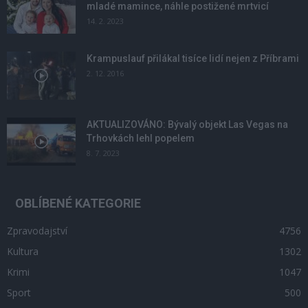
mladé mamince, náhle postižené mrtvicí
14. 2. 2023
Krampuslauf přilákal tisíce lidí nejen z Příbrami
2. 12. 2016
AKTUALIZOVÁNO: Bývalý objekt Las Vegas na
Trhovkách lehl popelem
8. 7. 2023
OBLÍBENÉ KATEGORIE
Zpravodajství
4756
Kultura
1302
Krimi
1047
Sport
500