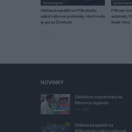
Zpravodajství
Zpravodajstv
Většina koupališť na Příbramsku
Příbram mo
nabízí výborné podmínky. Horší voda
automaty. Př
je jen na Živohošti
Svaté Hory
NOVINKY
Obděnice vzpomínaly na
filmovou legendu
6. 8. 2026
Většina koupališť na
Příbramsku nabízí výborné