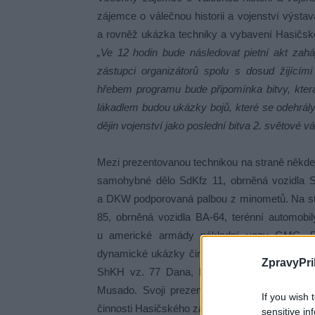
zájemce o válečnou historii a vojenství výsta
a rovněž ukázka techniky a vybavení Hasičsk
„Ve 12 hodin bude následovat pietní akt zah
zástupci organizátorů spolu s dosud žijící
hřebem programu bude připomínka bitvy, kter
lákadlem budou ukázky bojů, které se odehrály
dějin vojenství jako poslední bitva 2. světové v
Mezi prezentovanou technikou na straně někdej
samohybné dělo SdKfz 11, obrněná vozidla 
a DKW podporovaná palbou z minometů. Na st
85, obrněná vozidla BA-64, terénní automob
u americké armády nákladní vozy GMC, D
dynamické ukázky činnosti 13. dělostřelecké
ZpravyPri
ShKH vz. 77 Dana, lehkého obrněného průz
Musado. Svoji prezentaci zde budou mít i A
If you wish 
činnosti Hasičského záchranného sboru Středoč
sensitive in