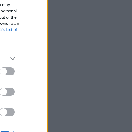
ou may
 personal
out of the
 downstream
B’s List of