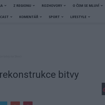
RA
Z REGIONU
ROZHOVORY
O ČEM SE MLUVÍ
DCAST
KOMENTÁŘ
SPORT
LIFESTYLE
e bitvy na Slivici
 rekonstrukce bitvy