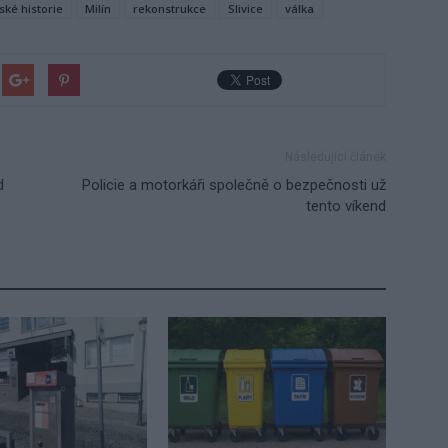
ské historie
Milín
rekonstrukce
Slivice
válka
Následující článek
d
Policie a motorkáři společně o bezpečnosti už
tento víkend