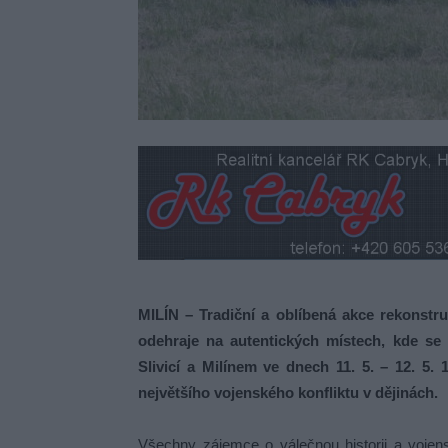
MILÍN – Tradiční a oblíbená akce rekonstru
odehraje na autentických místech, kde se
Slivicí a Milínem ve dnech 11. 5. – 12. 5.
největšího vojenského konfliktu v dějinách.
Všechny zájemce o válečnou historii a vojen