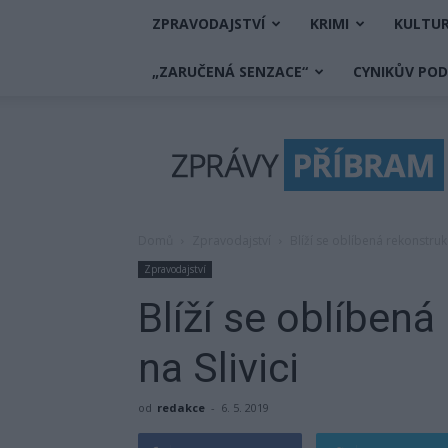
ZPRAVODAJSTVÍ
KRIMI
KULTU
„ZARUČENÁ SENZACE“
CYNIKŮV PO
Zprávy
Příbram
Domů
Zpravodajství
Blíží se oblíbená rekonstrukc
Zpravodajství
Blíží se oblíbená
na Slivici
od
redakce
-
6. 5. 2019