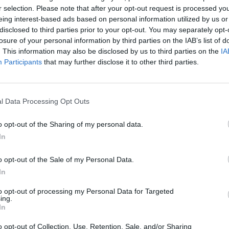
r selection. Please note that after your opt-out request is processed y
ede jízdu se čtyřkolkami FC Moto Gladiátor, vozidla VW
eing interest-based ads based on personal information utilized by us or
 Rover Discovery, která jsou určena zejména do hornatého
disclosed to third parties prior to your opt-out. You may separately opt-
losure of your personal information by third parties on the IAB’s list of
. This information may also be disclosed by us to third parties on the
IA
m doprovodném programu se podílí Armáda ČR, Obec Milín,
Participants
that may further disclose it to other third parties.
y vojenské historie, Policie ČR, Hasičský záchranný sbor
za svobodu.
l Data Processing Opt Outs
o opt-out of the Sharing of my personal data.
In
mády ČR – 13. dělostřeleckého pluku Jince. Statická
tředočeského kraje. Statická ukázka techniky, výzbroje
o opt-out of the Sale of my Personal Data.
 Aktivních záloh Armády ČR
In
to opt-out of processing my Personal Data for Targeted
jednotka, zástupci organizátorů, veteráni války a další
ing.
In
rubačů k slavnostnímu nástupu při položení věnců
o opt-out of Collection, Use, Retention, Sale, and/or Sharing