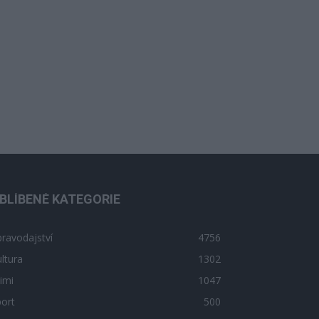
BLÍBENÉ KATEGORIE
ravodajství
4756
ltura
1302
imi
1047
ort
500