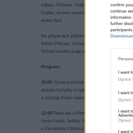
confirm you
odboru Příbram. Policie ČR mimo jiné předv
continue se
Crafter, terénní automobily VW Amarok a Land
information 
terénu Brd.
further disc
participants
Na přípravách připomínky této bitvy a další
Downstream 
Město Příbram, Hornické muzeum Příbram, klub
Středočeského kraje a Český svaz bojovníků 
Persona
Program:
I want t
Opted 
10:00
Výstava techniky, výzbroje a výstroje Ar
ukázka techniky a vybavení Hasičského sboru S
I want t
a výstroje klubů vojenské historie. Prezentace
Opted 
I want 
12:00
Pietní akt u Památníku Vítězství – čestná 
Advertis
Opted 
čestní hosté, fanfáry Souboru svatohorských t
u Památníku Vítězství
I want t