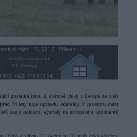
ující poslední bitvu 2. světové války v Evropě se opět
 před 74 lety boje opravdu odehrály. V prostoru mezi
 1945 padly poslední výstřely na evropském kontinentě
ství čeká v sobotu 11. května od 10 hodin čeká všechny