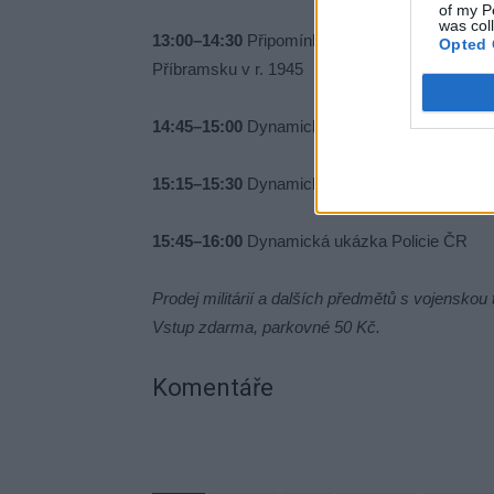
of my P
was col
13:00–14:30
Připomínka poslední bitvy 2. svět
Opted 
Příbramsku v r. 1945
14:45–15:00
Dynamická ukázka činnosti 13. dě
15:15–15:30
Dynamická ukázka činnosti Hasič
15:45–16:00
Dynamická ukázka Policie ČR
Prodej militárií a dalších předmětů s vojensko
Vstup zdarma, parkovné 50 Kč.
Komentáře