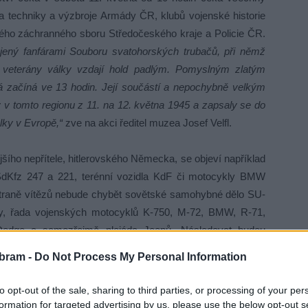
va techniky a výzbroje Armády ČR, klubů vojenské historie
ého záchranného sboru Středočeského kraje a Policie ČR.
ájený fanfárami Souboru svatohorských trubačů, při němž
mi veterány války vzdají hold padlým. Pomyslným zlatým
á začíná ve 13 hodin. Její součástí a nepochybně velkým
 v tomto regionu z 11. na 12. května 1945 a zapsaly se do
álky v Evropě,“
zve na akci ředitel muzea Josef Velfl.
šího nepřítele, hitlerovského Německa, se objeví například
SdKfz 247 a 221, terénní vozidla KdF či motocykly BMW
raně vítězů nebude chybět sovětské samohybné dělo SU-
ily, řada vojenských motocyklů K-750, M-72, BMW, R-71,
odge a samozřejmě plejáda Jeepů. Následovat budou
ho pluku Jince s prezentací samohybné kanónové houfnice
bram -
Do Not Process My Personal Information
kumného vozidla LOV–Pz a předvádění boje z blízka –
ktivní zálohy AČR a další. Diváci shlédnou také ukázku
to opt-out of the sale, sharing to third parties, or processing of your per
eského kraje a Krajského ředitelství Policie ČR, územního
formation for targeted advertising by us, please use the below opt-out s