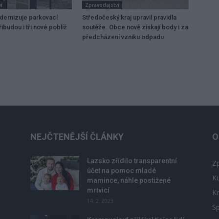
í
Zpravodajství
dernizuje parkovací
Středočeský kraj upravil pravidla
ibudou i tři nové poblíž
soutěže. Obce nově získají body i za
předcházení vzniku odpadu
NEJČTENĚJŠÍ ČLÁNKY
O
Lazsko zřídilo transparentní
Zp
účet na pomoc mladé
Ku
mamince, náhle postižené
mrtvicí
Kr
14. 2. 2023
Sp