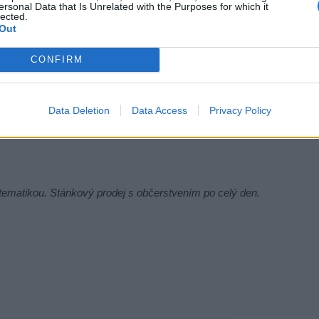
ersonal Data that Is Unrelated with the Purposes for which it
lected.
ové války v Evropě – dynamická ukázka bojů na
Out
CONFIRM
lostřeleckého pluku Jince
Data Deletion
Data Access
Privacy Policy
ského záchranného sboru Středočeského kraje
u tematikou. Stánkový prodej s občerstvením po celý den.