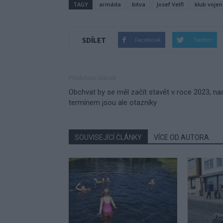
TAGY
armáda
bitva
Josef Velfl
klub vojen
SDÍLET
Facebook
Twitter
Předchozí článek
Obchvat by se měl začít stavět v roce 2023, na
termínem jsou ale otazníky
SOUVISEJÍCÍ ČLÁNKY
VÍCE OD AUTORA