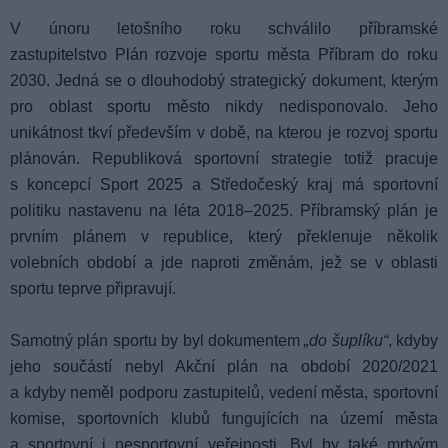
V únoru letošního roku schválilo příbramské
zastupitelstvo
Plán rozvoje sportu města Příbram do roku
2030
. Jedná se o dlouhodobý strategický dokument, kterým
pro oblast sportu město nikdy nedisponovalo. Jeho
unikátnost tkví především v době, na kterou je rozvoj sportu
plánován. Republiková sportovní strategie totiž pracuje
s koncepcí Sport 2025 a Středočeský kraj má sportovní
politiku nastavenu na léta 2018–2025. Příbramský plán je
prvním plánem v republice, který překlenuje několik
volebních období a jde naproti změnám, jež se v oblasti
sportu teprve připravují.
Samotný plán sportu by byl dokumentem
„do šuplíku“
, kdyby
jeho součástí nebyl Akční plán na období 2020/2021
a kdyby neměl podporu zastupitelů, vedení města, sportovní
komise, sportovních klubů fungujících na území města
a sportovní i nesportovní veřejnosti. Byl by také mrtvým