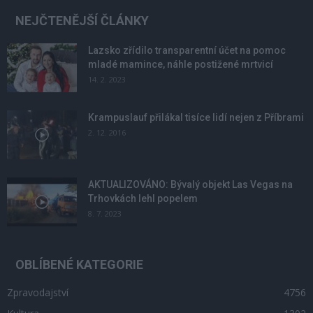
NEJČTENĚJŠÍ ČLÁNKY
Lazsko zřídilo transparentní účet na pomoc
mladé mamince, náhle postižené mrtvicí
14. 2. 2023
Krampuslauf přilákal tisíce lidí nejen z Příbrami
2. 12. 2016
AKTUALIZOVÁNO: Bývalý objekt Las Vegas na
Trhovkách lehl popelem
8. 7. 2023
OBLÍBENÉ KATEGORIE
Zpravodajství
4756