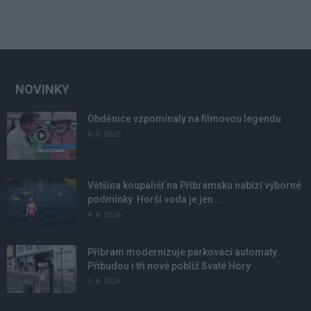
NOVINKY
Obděnice vzpomínaly na filmovou legendu
6. 8. 2026
Většina koupališť na Příbramsku nabízí výborné
podmínky. Horší voda je jen...
4. 8. 2026
Příbram modernizuje parkovací automaty.
Přibudou i tři nové poblíž Svaté Hory
3. 8. 2026