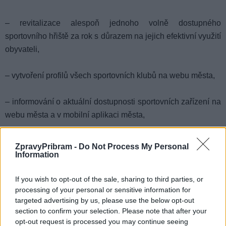
– revitalizace alespoň jednoho volně dostupného
sportovního hřiště za rok s důrazem na jejich efektivní využití
obyvateli,
– vytvoření profilů všech sportovních klubů na webu města,
– informování o aktuální dostupnosti sportovních zařízení na
webu města a v mobilní aplikaci města,
– iniciování vzniku příbramské badmintonové ligy pro
ZpravyPribram -
Do Not Process My Personal
veřejnost,
Information
If you wish to opt-out of the sale, sharing to third parties, or
– opětovné projednání výše finanční podpory na činnost
processing of your personal or sensitive information for
sportovních organizací, vrcholového sportu a sportovních
targeted advertising by us, please use the below opt-out
akcí tak, aby korespondovala s koncepcí danou Plánem
section to confirm your selection. Please note that after your
sportu,
opt-out request is processed you may continue seeing