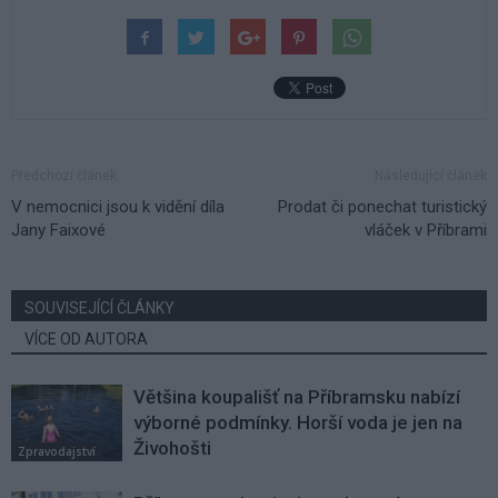
Předchozí článek
Následující článek
V nemocnici jsou k vidění díla
Prodat či ponechat turistický
Jany Faixové
vláček v Příbrami
SOUVISEJÍCÍ ČLÁNKY
VÍCE OD AUTORA
Většina koupališť na Příbramsku nabízí
výborné podmínky. Horší voda je jen na
Živohošti
Zpravodajství