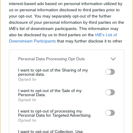
interest-based ads based on personal information utilized by
us or personal information disclosed to third parties prior to
– rozhodnutí o vhodné lokalitě pro realizaci multifunkční
your opt-out. You may separately opt-out of the further
sportovní haly.
disclosure of your personal information by third parties on the
IAB’s list of downstream participants. This information may
also be disclosed by us to third parties on the
IAB’s List of
Downstream Participants
that may further disclose it to other
third parties.
Některé aktivity se uváděli do života tak nějak samozřejmě
ještě před schválením plánu sportu a akčního plánu
Personal Data Processing Opt Outs
s přesvědčením, že jsou důležité. „
Například jsme zahájili
I want to opt-out of the Sharing of my
renovaci plácků Na Cvičně a Na Rynečku a zahájili projekt
personal data.
Opted In
Na hřišti to žije, poslali jsme trenéry k dětem do škol,
uspořádali sportovní konferenci, jednáme o sportovních
I want to opt-out of the Sale of my
Personal Data.
třídách, řešíme majetkoprávní vztahy nebo jednáme
Opted In
o úpravě webu a mobilní aplikaci města“,
uvedla Zorka
I want to opt-out of processing my
Brožíková, místostarostka města.
Personal Data for Targeted Advertising.
Opted In
Nyní po schválení akčního plánu nastává období realizace
I want to opt-out of Collection, Use,