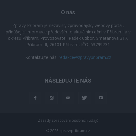
O nás
Zprávy Příbram je nezávislý zpravodajský webový portál,
přinášející informace především o aktuálním dění v Příbrami a v
okresu Příbram. Provozovatel: Radek Ctibor, Smetanova 317,
Příbram III, 26101 Příbram, IČO: 63799731
Kontaktujte nás:
redakce@zpravypribram.cz
NÁSLEDUJTE NÁS
Zásady zpracování osobních údajů
© 2025 zpravypribram.cz