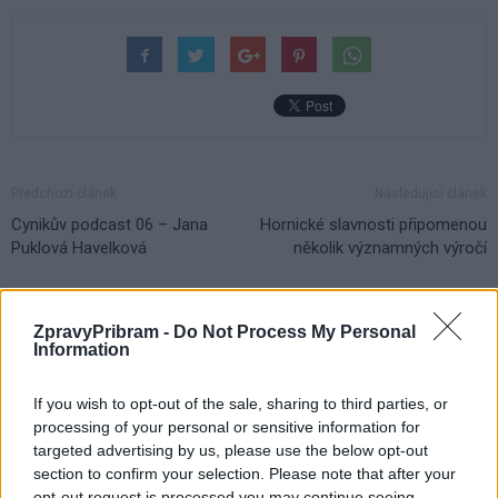
Předchozí článek
Následující článek
Cynikův podcast 06 – Jana
Hornické slavnosti připomenou
Puklová Havelková
několik významných výročí
SOUVISEJÍCÍ ČLÁNKY
ZpravyPribram -
Do Not Process My Personal
Information
VÍCE OD AUTORA
If you wish to opt-out of the sale, sharing to third parties, or
Festival hudby na zámku Dobříš sází na
processing of your personal or sensitive information for
jedinečnou atmosféru. Klasiku propojí
targeted advertising by us, please use the below opt-out
s dalšími žánry i rodinným programem
Dobříšsko
section to confirm your selection. Please note that after your
opt-out request is processed you may continue seeing