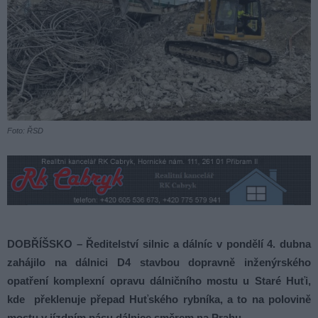
Foto: ŘSD
DOBŘÍŠSKO – Ředitelství silnic a dálníc v pondělí 4. dubna
zahájilo na dálnici D4 stavbou dopravně inženýrského
opatření komplexní opravu dálničního mostu u Staré Huťi,
kde překlenuje přepad Huťského rybníka, a to na polovině
mostu v jízdním pásu dálnice směrem na Prahu.