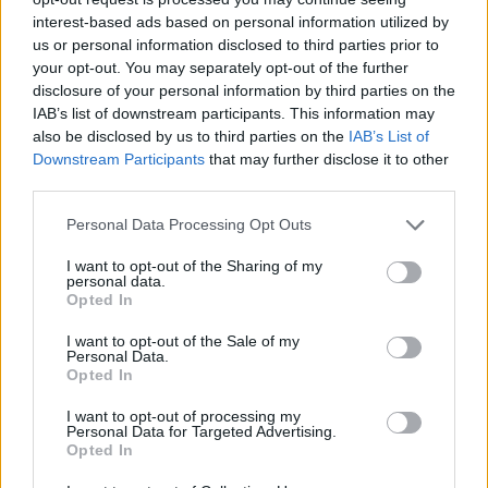
Festival hudby na zámku Dobříš nabídne
interest-based ads based on personal information utilized by
us or personal information disclosed to third parties prior to
Evu Urbanovou, Kateřinu Marii Tichou
your opt-out. You may separately opt-out of the further
i program pro děti
Dobříšsko
disclosure of your personal information by third parties on the
IAB’s list of downstream participants. This information may
Dobříšský zámek získá krajskou podporu.
also be disclosed by us to third parties on the
IAB’s List of
Peníze pomohou s opravou střechy
Downstream Participants
that may further disclose it to other
third parties.
Dobříšsko
Personal Data Processing Opt Outs
I want to opt-out of the Sharing of my
personal data.
Opted In
I want to opt-out of the Sale of my
Personal Data.
Opted In
I want to opt-out of processing my
Personal Data for Targeted Advertising.
Opted In