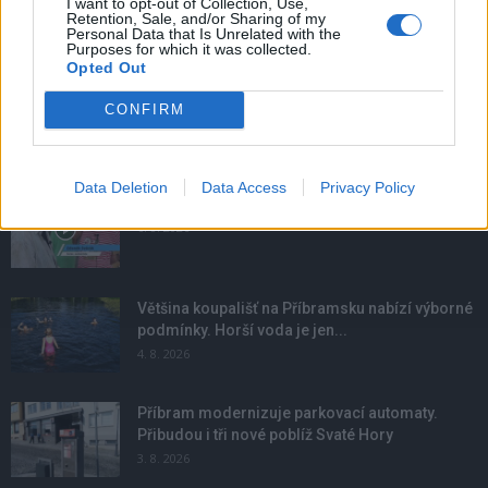
I want to opt-out of Collection, Use,
Retention, Sale, and/or Sharing of my
Personal Data that Is Unrelated with the
Purposes for which it was collected.
Opted Out
CONFIRM
NOVINKY
Data Deletion
Data Access
Privacy Policy
Obděnice vzpomínaly na filmovou legendu
6. 8. 2026
Většina koupališť na Příbramsku nabízí výborné
podmínky. Horší voda je jen...
4. 8. 2026
Příbram modernizuje parkovací automaty.
Přibudou i tři nové poblíž Svaté Hory
3. 8. 2026