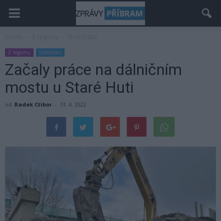
Domů
Z regionu
Dobříšsko
Z regionu
Dobříšsko
Začaly práce na dálničním
mostu u Staré Huti
od
Radek Ctibor
-
13. 4. 2022