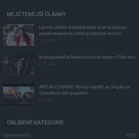
NEJČTENĚJŠÍ ČLÁNKY
Lazsko zřídilo transparentní účet na pomoc
mladé mamince, náhle postižené mrtvicí
14. 2. 2023
Krampuslauf přilákal tisíce lidí nejen z Příbrami
2. 12. 2016
AKTUALIZOVÁNO: Bývalý objekt Las Vegas na
Trhovkách lehl popelem
8. 7. 2023
OBLÍBENÉ KATEGORIE
Zpravodajství
4756