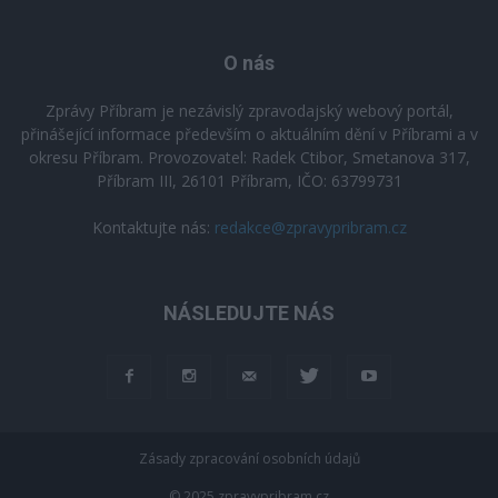
O nás
Zprávy Příbram je nezávislý zpravodajský webový portál,
přinášející informace především o aktuálním dění v Příbrami a v
okresu Příbram. Provozovatel: Radek Ctibor, Smetanova 317,
Příbram III, 26101 Příbram, IČO: 63799731
Kontaktujte nás:
redakce@zpravypribram.cz
NÁSLEDUJTE NÁS
Zásady zpracování osobních údajů
© 2025 zpravypribram.cz