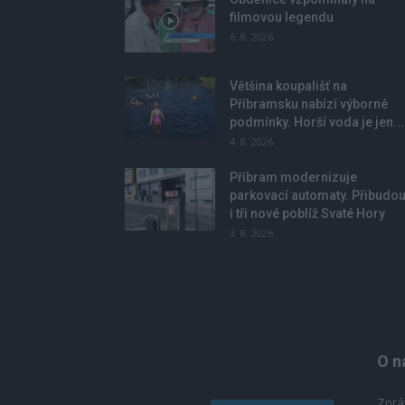
filmovou legendu
6. 8. 2026
Většina koupališť na
Příbramsku nabízí výborné
podmínky. Horší voda je jen...
4. 8. 2026
Příbram modernizuje
parkovací automaty. Přibudo
i tři nové poblíž Svaté Hory
3. 8. 2026
O n
Zprá