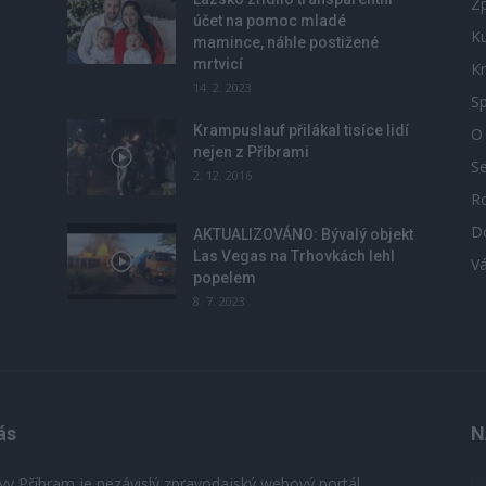
Zp
účet na pomoc mladé
Ku
mamince, náhle postižené
mrtvicí
Kr
14. 2. 2023
Sp
Krampuslauf přilákal tisíce lidí
O
nejen z Příbrami
S
2. 12. 2016
R
D
u
AKTUALIZOVÁNO: Bývalý objekt
Las Vegas na Trhovkách lehl
V
popelem
8. 7. 2023
ás
N
vy Příbram je nezávislý zpravodajský webový portál,