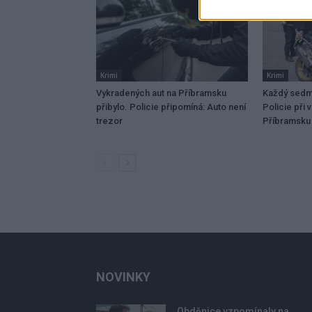
Krimi
Krimi
Vykradených aut na Příbramsku
Každý sedmý
přibylo. Policie připomíná: Auto není
Policie při 
trezor
Příbramsku 
NOVINKY
Obděnice vzpomínaly na