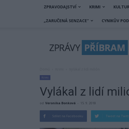
ZPRAVODAJSTVÍ
KRIMI
KULTU
„ZARUČENÁ SENZACE“
CYNIKŮV PO
Zprávy
Příbram
Domů
Krimi
Vylákal z lidí milión
Krimi
Vylákal z lidí mil
od
Veronika Bonková
-
15. 9. 2018
Sdílet na Facebooku
Tweet na Twit