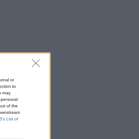
sonal or
ection to
ou may
 personal
out of the
 downstream
B’s List of