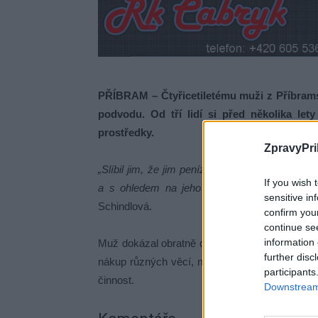
PŘÍBRAM – Čtyřicetiletému muži z Příbrams
podvodu. Od tří lidí si před několika let
prostředky.
ZpravyPri
„Slíbil jim, že jim peníze během krátké doby v
If you wish 
a s ohledem na jeho soudní pohledávky nebu
sensitive in
Schindlová.
confirm you
continue se
information 
Muž dokázal obratně dokázal poškozené osoby 
further disc
nákup různých věcí, např. vozidel. Již v minu
participants
činnost.
Downstream 