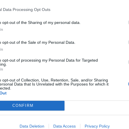
l Data Processing Opt Outs
o opt-out of the Sharing of my personal data.
In
R
Příbram
zboží
o opt-out of the Sale of my Personal Data.
In
to opt-out of processing my Personal Data for Targeted
ing.
In
Následující článek
o opt-out of Collection, Use, Retention, Sale, and/or Sharing
Akademie 3. věku odhalí tajemství šlechtických
ersonal Data that Is Unrelated with the Purposes for which it
rodů
lected.
Out
CONFIRM
Data Deletion
Data Access
Privacy Policy