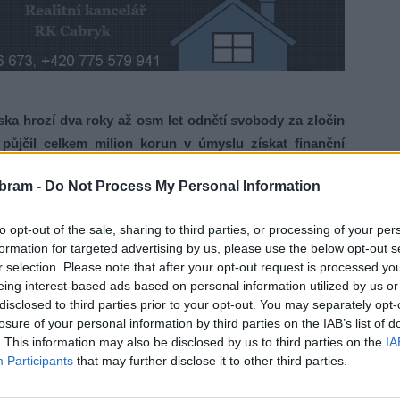
ka hrozí dva roky až osm let odnětí svobody za zločin
y půjčil celkem milion korun v úmyslu získat finanční
bram -
Do Not Process My Personal Information
rátí, přitom věděl, že pro svou tíživou ekonomickou situaci
to opt-out of the sale, sharing to third parties, or processing of your per
de moci dluhy uhradit,“
uvedla policejní mluvčí Monika
formation for targeted advertising by us, please use the below opt-out s
r selection. Please note that after your opt-out request is processed y
eing interest-based ads based on personal information utilized by us or
disclosed to third parties prior to your opt-out. You may separately opt-
přesvědčit, že je movitý a za peníze jim sliboval výhodný
losure of your personal information by third parties on the IAB’s list of
losti byl opakovaně souzen a trestán pro obdobnou trestnou
. This information may also be disclosed by us to third parties on the
IA
Participants
that may further disclose it to other third parties.