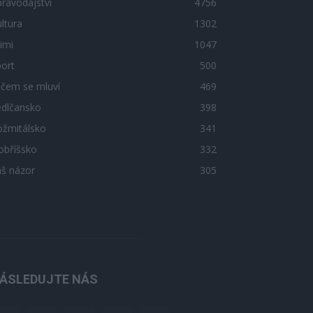
ravodajství
4756
ltura
1302
imi
1047
ort
500
 čem se mluví
469
edlčansko
398
ožmitálsko
341
obříšsko
332
áš názor
305
ÁSLEDUJTE NÁS