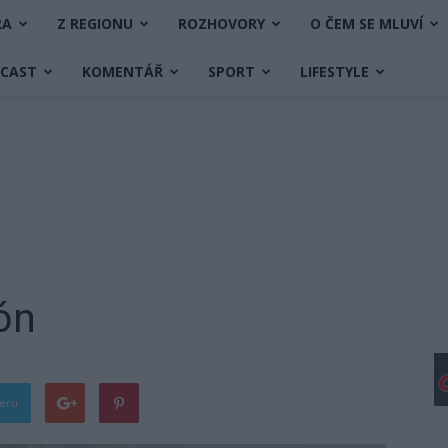
RA
Z REGIONU
ROZHOVORY
O ČEM SE MLUVÍ
DCAST
KOMENTÁŘ
SPORT
LIFESTYLE
ión
teru