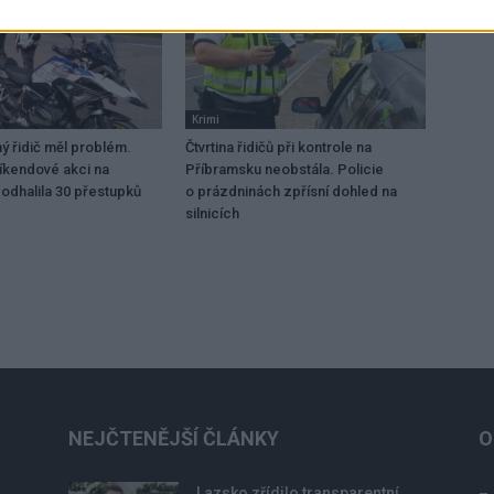
Krimi
 řidič měl problém.
Čtvrtina řidičů při kontrole na
víkendové akci na
Příbramsku neobstála. Policie
odhalila 30 přestupků
o prázdninách zpřísní dohled na
silnicích
NEJČTENĚJŠÍ ČLÁNKY
O
Lazsko zřídilo transparentní