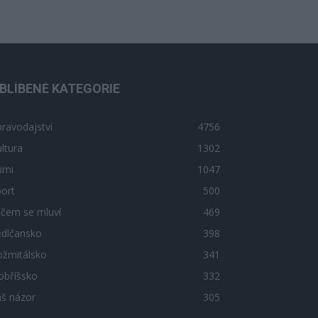
BLÍBENÉ KATEGORIE
ravodajství
4756
ltura
1302
imi
1047
ort
500
 čem se mluví
469
edlčansko
398
ožmitálsko
341
obříšsko
332
áš názor
305