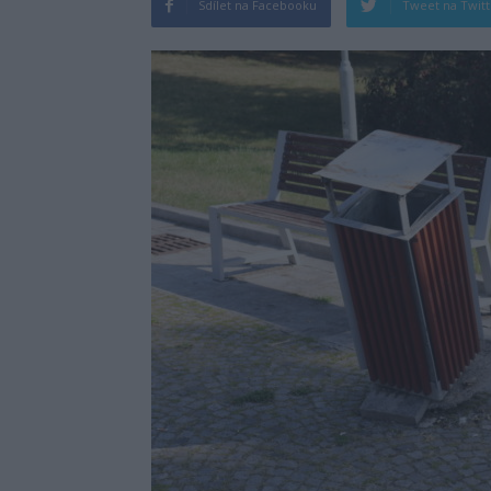
Sdílet na Facebooku
Tweet na Twit