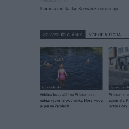
Předchozí článek
Starosta města Jan Konvalinka informuje
SOUVISEJÍCÍ ČLÁNKY
VÍCE OD AUTORA
Zpravodajství
Zpravodajstv
Většina koupališť na Příbramsku
Příbram mo
nabízí výborné podmínky. Horší voda
automaty. Př
je jen na Živohošti
Svaté Hory