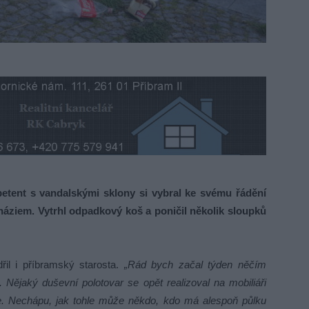
tent s vandalskými sklony si vybral ke svému řádění
áziem. Vytrhl odpadkový koš a poničil několik sloupků
dřil i příbramský starosta.
„Rád bych začal týden něčím
Nějaký duševní polotovar se opět realizoval na mobiliáři
še. Nechápu, jak tohle může někdo, kdo má alespoň půlku