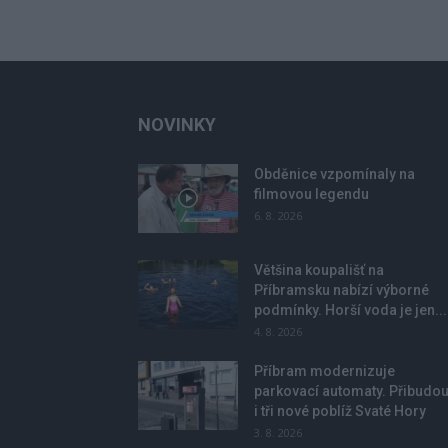
NOVINKY
Obděnice vzpomínaly na
filmovou legendu
6. 8. 2026
Většina koupališť na
Příbramsku nabízí výborné
podmínky. Horší voda je jen...
4. 8. 2026
Příbram modernizuje
parkovací automaty. Přibudo
i tři nové poblíž Svaté Hory
3. 8. 2026