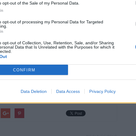
o opt-out of the Sale of my Personal Data.
In
to opt-out of processing my Personal Data for Targeted
ing.
In
o opt-out of Collection, Use, Retention, Sale, and/or Sharing
ersonal Data that Is Unrelated with the Purposes for which it
lected.
Out
CONFIRM
Data Deletion
Data Access
Privacy Policy
policie
Příbram
starosta
vandalismus
vztek