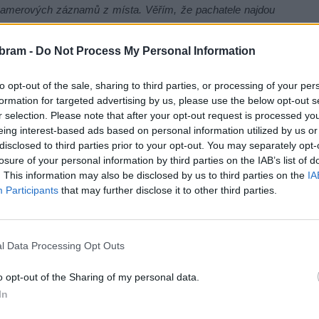
kamerových záznamů z místa. Věřím, že pachatele najdou
 toto slušně komentovat nelze,
“ uvedl starosta města Jan
l všem pokud možno pěkné pondělí a vykročení do nového
bram -
Do Not Process My Personal Information
to opt-out of the sale, sharing to third parties, or processing of your per
formation for targeted advertising by us, please use the below opt-out s
r selection. Please note that after your opt-out request is processed y
eing interest-based ads based on personal information utilized by us or
disclosed to third parties prior to your opt-out. You may separately opt-
losure of your personal information by third parties on the IAB’s list of
. This information may also be disclosed by us to third parties on the
IA
Participants
that may further disclose it to other third parties.
l Data Processing Opt Outs
o opt-out of the Sharing of my personal data.
In