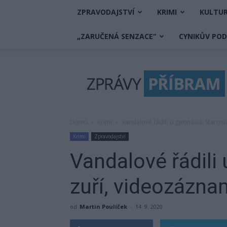
ZPRAVODAJSTVÍ
KRIMI
KULTU
„ZARUČENÁ SENZACE“
CYNIKŮV PO
Zprávy
Příbram
Domů
Krimi
Vandalové řádili u gymnázia. Starost
Krimi
Zpravodajství
Vandalové řádili
zuří, videozázna
od
Martin Poulíček
-
14. 9. 2020