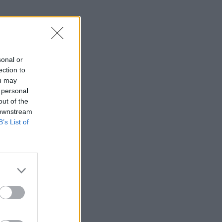
sonal or
ection to
ou may
 personal
out of the
 downstream
B’s List of