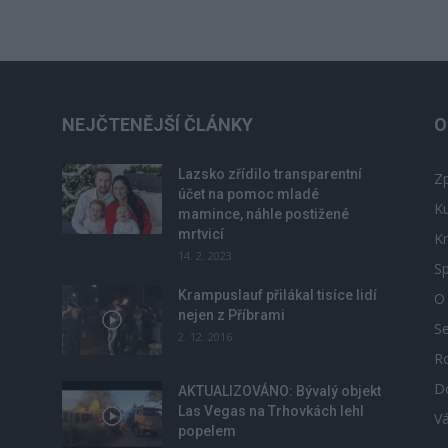
NEJČTENĚJŠÍ ČLÁNKY
O
Lazsko zřídilo transparentní
Zp
účet na pomoc mladé
Ku
mamince, náhle postižené
mrtvicí
Kr
14. 2. 2023
Sp
Krampuslauf přilákal tisíce lidí
O
nejen z Příbrami
S
2. 12. 2016
R
D
u
AKTUALIZOVÁNO: Bývalý objekt
Las Vegas na Trhovkách lehl
V
popelem