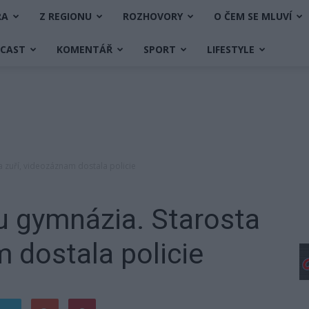
RA
Z REGIONU
ROZHOVORY
O ČEM SE MLUVÍ
DCAST
KOMENTÁŘ
SPORT
LIFESTYLE
a zuří, videozáznam dostala policie
 u gymnázia. Starosta
m dostala policie