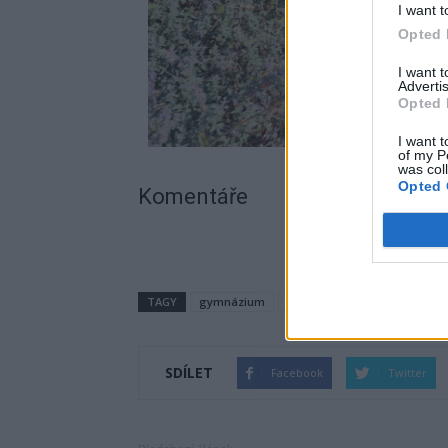
I want t
Opted 
I want 
Advertis
Opted 
I want t
of my P
was col
Opted 
Komentáře
TAGY
gymnázium
Jan Konvalinka
kamery
SDÍLET
Facebook
Twitter