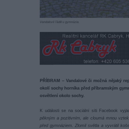
Vandalové řádili u gymnázia.
PŘÍBRAM – Vandalové či možná nějaký repe
okolí sochy horníka před příbramským gymn
osvětlení okolo sochy.
K události se na sociální síti Facebook vyjá
pěkným a pozitivním, ale cloumá mnou vztek. 
před gymnáziem. Zlomil světla a vyvrátil ko