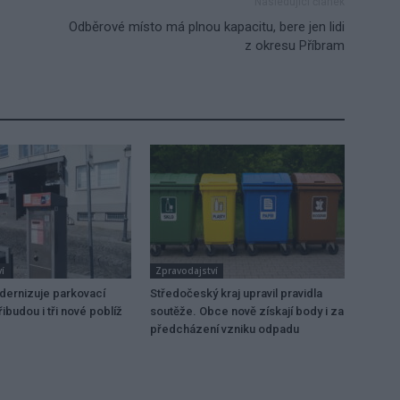
Následující článek
Odběrové místo má plnou kapacitu, bere jen lidi
z okresu Příbram
í
Zpravodajství
dernizuje parkovací
Středočeský kraj upravil pravidla
ibudou i tři nové poblíž
soutěže. Obce nově získají body i za
předcházení vzniku odpadu