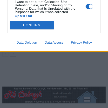
Opoziční zastupitel Václav Dvořák
I want to opt-out of Collection, Use,
Retention, Sale, and/or Sharing of my
kritizuje vedení města. Krátké
Personal Data that Is Unrelated with the
Purposes for which it was collected.
zastupitelstvo podle něj odhalilo staré
Váš názor
Opted Out
problémy
CONFIRM
Václav Dvořák k dubnovému
zastupitelstvu. Prodej školy, dotace
i ztráty Technických služeb
Váš názor
Data Deletion
Data Access
Privacy Policy