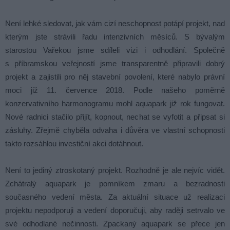
Není lehké sledovat, jak vám cizí neschopnost potápí projekt, nad
kterým jste strávili řadu intenzivních měsíců. S bývalým
starostou Vařekou jsme sdíleli vizi i odhodlání. Společně
s příbramskou veřejností jsme transparentně připravili dobrý
projekt a zajistili pro něj stavební povolení, které nabylo právní
moci již 11. července 2018. Podle našeho poměrně
konzervativního harmonogramu mohl aquapark již rok fungovat.
Nové radnici stačilo přijít, kopnout, nechat se vyfotit a připsat si
zásluhy. Zřejmě chyběla odvaha i důvěra ve vlastní schopnosti
takto rozsáhlou investiční akci dotáhnout.
Není to jediný ztroskotaný projekt. Rozhodně je ale nejvíc vidět.
Zchátralý aquapark je pomníkem zmaru a bezradnosti
současného vedení města. Za aktuální situace už realizaci
projektu nepodporuji a vedení doporučuji, aby raději setrvalo ve
své odhodlané nečinnosti. Zpackaný aquapark se přece jen