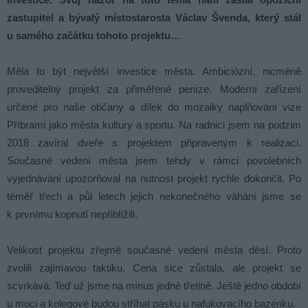
zastupitel a bývalý místostarosta Václav Švenda, který stál
u samého začátku tohoto projektu…
Měla to být největší investice města. Ambiciózní, nicméně
proveditelný projekt za přiměřené peníze. Moderní zařízení
určené pro naše občany a dílek do mozaiky naplňování vize
Příbrami jako města kultury a sportu. Na radnici jsem na podzim
2018 zavíral dveře s projektem připraveným k realizaci.
Současné vedení města jsem tehdy v rámci povolebních
vyjednávání upozorňoval na nutnost projekt rychle dokončit. Po
téměř třech a půl letech jejich nekonečného váhání jsme se
k prvnímu kopnutí nepřiblížili.
Velikost projektu zřejmě současné vedení města děsí. Proto
zvolili zajímavou taktiku. Cena sice zůstala, ale projekt se
scvrkává. Teď už jsme na mínus jedné třetině. Ještě jedno období
u moci a kolegové budou stříhat pásku u nafukovacího bazénku. ​