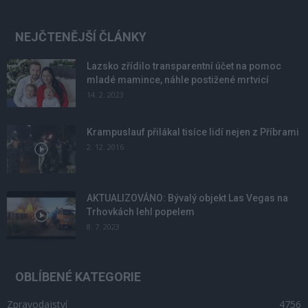
NEJČTENĚJŠÍ ČLÁNKY
Lazsko zřídilo transparentní účet na pomoc
mladé mamince, náhle postižené mrtvicí
14. 2. 2023
Krampuslauf přilákal tisíce lidí nejen z Příbrami
2. 12. 2016
AKTUALIZOVÁNO: Bývalý objekt Las Vegas na
Trhovkách lehl popelem
8. 7. 2023
OBLÍBENÉ KATEGORIE
Zpravodajství
4756