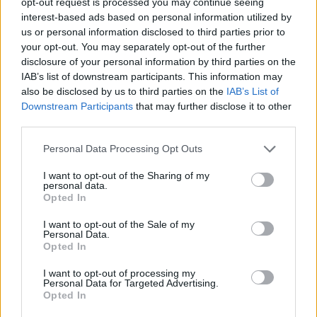
opt-out request is processed you may continue seeing
interest-based ads based on personal information utilized by
us or personal information disclosed to third parties prior to
your opt-out. You may separately opt-out of the further
disclosure of your personal information by third parties on the
IAB’s list of downstream participants. This information may
also be disclosed by us to third parties on the
IAB’s List of
Downstream Participants
that may further disclose it to other
Předchozí článek
Následující článek
third parties.
První letošní zastupitelstvo ve
Semafor u Kauflandu má opravit
znamení bazénu i fotbalu
ŘSD
Personal Data Processing Opt Outs
I want to opt-out of the Sharing of my
personal data.
Opted In
SOUVISEJÍCÍ ČLÁNKY
VÍCE OD AUTORA
I want to opt-out of the Sale of my
Personal Data.
Opted In
Vedení města po roce otočilo. Zastupitel
Václav Dvořák připomíná ztracený čas
I want to opt-out of processing my
Personal Data for Targeted Advertising.
u 2. polikliniky
Váš názor
Opted In