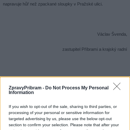
napravuje hůř než zpackané sloupky v Pražské ulici.
Václav Švenda,
zastupitel Příbrami a krajský radní
Komentáře
ZpravyPribram -
Do Not Process My Personal
Information
TAGY
aquapark
bazén
bazének
investice
If you wish to opt-out of the sale, sharing to third parties, or
Jindřich Vařeka
páska
pomník
Příbram
radnice
processing of your personal or sensitive information for
rekonstrukce
Václav Švenda
vedení
targeted advertising by us, please use the below opt-out
section to confirm your selection. Please note that after your