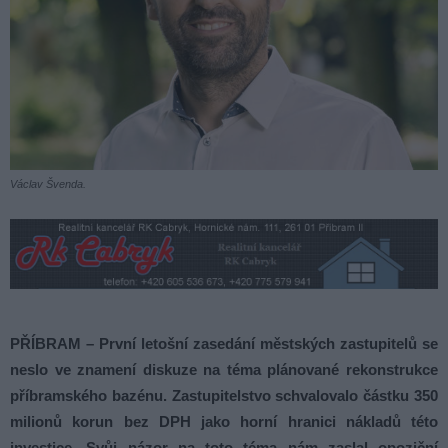
Václav Švenda.
PŘÍBRAM – První letošní zasedání městských zastupitelů se
neslo ve znamení diskuze na téma plánované rekonstrukce
příbramského bazénu. Zastupitelstvo schvalovalo částku 350
milionů korun bez DPH jako horní hranici nákladů této
investice. Svůj názor na toto téma nám zaslal opoziční