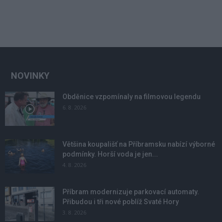
NOVINKY
Obděnice vzpomínaly na filmovou legendu
6. 8. 2026
Většina koupališť na Příbramsku nabízí výborné
podmínky. Horší voda je jen...
4. 8. 2026
Příbram modernizuje parkovací automaty.
Přibudou i tři nové poblíž Svaté Hory
3. 8. 2026