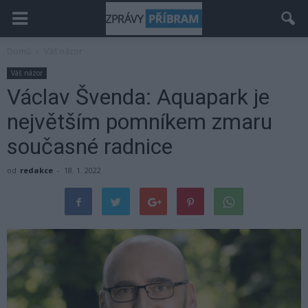
Domů
Váš názor
Váš názor
Václav Švenda: Aquapark je
největším pomníkem zmaru
současné radnice
od
redakce
-
18. 1. 2022