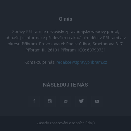
O nás
Zprávy Příbram je nezávislý zpravodajský webový portál,
přinášející informace především o aktuálním dění v Příbrami a v
okresu Příbram. Provozovatel: Radek Ctibor, Smetanova 317,
Příbram III, 26101 Příbram, IČO: 63799731
Kontaktujte nás:
redakce@zpravypribram.cz
NÁSLEDUJTE NÁS
Zásady zpracování osobních údajů