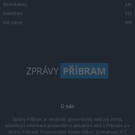
Rožmitálsko
341
Dobříšsko
332
Váš názor
305
O nás
Zprávy Příbram je nezávislý zpravodajský webový portál,
přinášející informace především o aktuálním dění v Příbrami a v
okresu Příbram. Provozovatel: Radek Ctibor, Smetanova 317,