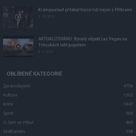
Krampuslauf přilákal tisíce lidí nejen z Příbrami
2. 12. 2016
AKTUALIZOVÁNO: Bývalý objekt Las Vegas na
Trhovkách lehl popelem
8. 7. 2023
OBLÍBENÉ KATEGORIE
Zpravodajství
4756
Kultura
1302
Krimi
1047
Sport
500
O čem se mluví
469
Sedlčansko
398