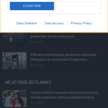
CONFIRM
Obděnice vzpomínaly na filmovou legendu
6. 8. 2026
Data Deletion
Data Access
Privacy Policy
Většina koupališť na Příbramsku nabízí výborné
podmínky. Horší voda je jen...
4. 8. 2026
Příbram modernizuje parkovací automaty.
Přibudou i tři nové poblíž Svaté Hory
3. 8. 2026
NEJČTENĚJŠÍ ČLÁNKY
Lazsko zřídilo transparentní účet na pomoc
mladé mamince, náhle postižené mrtvicí
14. 2. 2023