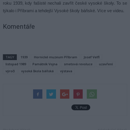
roku 1939, kdy fašisté nechali zavřít české vysoké školy. To se
týkalo i Příbrami a tehdejší Vysoké školy báňské. Více ve videu.
Komentáře
TAGY
1939
Hornické muzeum Příbram
Josef Velfl
listopad 1989
Památník Vojna
smetová revoluce
uzavření
výročí
vysoká škola báňská
výstava