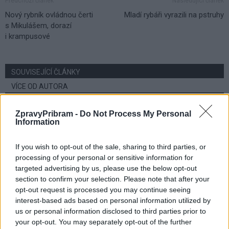
Předchozí článek
Následující článek
Nový rybník ovládnou čerti
Mladí rybáři vyrazili na pstruhy
s Mikulášem, dorazí
i krampusové
SOUVISEJÍCÍ ČLÁNKY
VÍCE OD AUTORA
Většina koupališť na Příbramsku nabízí
ZpravyPribram -
Do Not Process My Personal
Information
výborné podmínky. Horší voda je jen na
Živohošti
Zpravodajství
If you wish to opt-out of the sale, sharing to third parties, or
processing of your personal or sensitive information for
Příbram modernizuje parkovací automaty.
targeted advertising by us, please use the below opt-out
Přibudou i tři nové poblíž Svaté Hory
section to confirm your selection. Please note that after your
Zpravodajství
opt-out request is processed you may continue seeing
interest-based ads based on personal information utilized by
Středočeský kraj upravil pravidla soutěže.
us or personal information disclosed to third parties prior to
your opt-out. You may separately opt-out of the further
Obce nově získají body i za předcházení