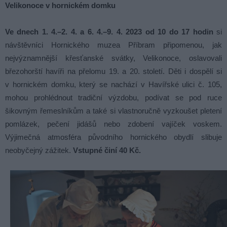
Velikonoce v hornickém domku
Ve dnech 1. 4.–2. 4. a 6. 4.–9. 4. 2023
od 10 do 17 hodin
si
návštěvníci Hornického muzea Příbram připomenou, jak
nejvýznamnější křesťanské svátky, Velikonoce, oslavovali
březohorští havíři na přelomu 19. a 20. století. Děti i dospělí si
v hornickém domku, který se nachází v Havířské ulici č. 105,
mohou prohlédnout tradiční výzdobu, podívat se pod ruce
šikovným řemeslníkům a také si vlastnoručně vyzkoušet pletení
pomlázek, pečení jidášů nebo zdobení vajíček voskem.
Výjimečná atmosféra původního hornického obydlí slibuje
neobyčejný zážitek.
Vstupné činí 40 Kč.