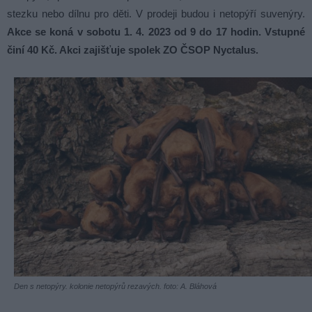
stezku nebo dílnu pro děti. V prodeji budou i netopýří suvenýry.
Akce se koná v sobotu 1. 4. 2023 od 9 do 17 hodin.
Vstupné
činí 40 Kč. Akci zajišťuje spolek ZO ČSOP Nyctalus.
Den s netopýry. kolonie netopýrů rezavých. foto: A. Bláhová