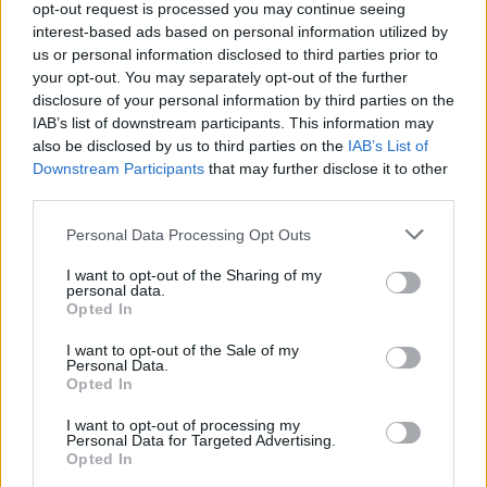
kolovrátku, ochutnáte vlastnoručně upečené jidáše, poslechnete
opt-out request is processed you may continue seeing
si vyprávění o sv. Jiří a z chlebové hmoty vymodelujete malého
interest-based ads based on personal information utilized by
us or personal information disclosed to third parties prior to
dráčka. Na zápražích čekají na děti úkoly spojené s tradičními
your opt-out. You may separately opt-out of the further
velikonočními zvyky – s vynášením smrtky, svěcením ratolestí,
disclosure of your personal information by third parties on the
klapáním, pranostikami i hry s vejci.
IAB’s list of downstream participants. This information may
also be disclosed by us to third parties on the
IAB’s List of
Downstream Participants
that may further disclose it to other
third parties.
Personal Data Processing Opt Outs
I want to opt-out of the Sharing of my
personal data.
Opted In
I want to opt-out of the Sale of my
Personal Data.
Opted In
I want to opt-out of processing my
Personal Data for Targeted Advertising.
Opted In