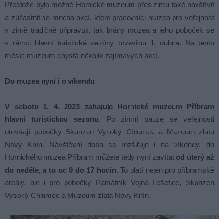
Přestože bylo možné Hornické muzeum přes zimu také navštívit
a zúčastnit se mnoha akcí, které pracovníci muzea pro veřejnost
v zimě tradičně připravují, tak brány muzea a jeho poboček se
v rámci hlavní turistické sezóny otvevřou 1. dubna. Na tento
měsíc muzeum chystá několik zajímavých akcí.
Do muzea nyní i o víkendu
V sobotu 1. 4. 2023 zahajuje Hornické muzeum Příbram
hlavní turistickou sezónu
. Po zimní pauze se veřejnosti
otevírají pobočky Skanzen Vysoký Chlumec a Muzeum zlata
Nový Knín. Návštěvní doba se rozšiřuje i na víkendy, do
Hornického muzea Příbram můžete tedy nyní zavítat
od úterý až
do neděle, a to od 9 do 17 hodin
.
To platí nejen pro příbramské
areály, ale i pro pobočky Památník Vojna Lešetice, Skanzen
Vysoký Chlumec a Muzeum zlata Nový Knín.