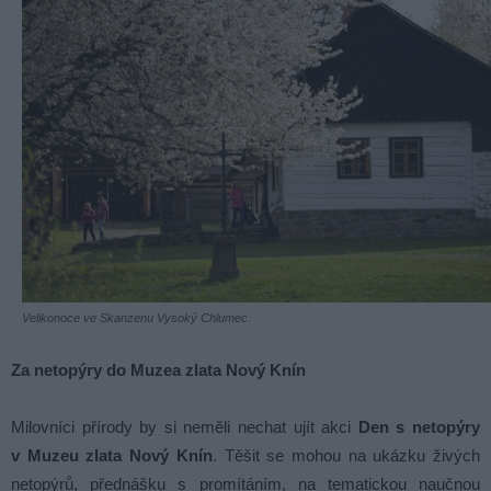
Velikonoce ve Skanzenu Vysoký Chlumec.
Za netopýry do Muzea zlata Nový Knín
Milovníci přírody by si neměli nechat ujít akci
Den s netopýry
v Muzeu zlata Nový Knín
. Těšit se mohou na ukázku živých
netopýrů, přednášku s promítáním, na tematickou naučnou