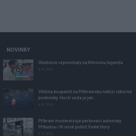
NOVINKY
Obděnice vzpomínaly na filmovou legendu
6. 8. 2026
Většina koupališť na Příbramsku nabízí výborné
podmínky. Horší voda je jen...
4. 8. 2026
Příbram modernizuje parkovací automaty.
Přibudou i tři nové poblíž Svaté Hory
3. 8. 2026