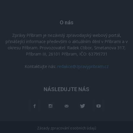
O nás
Zprávy Příbram je nezávislý zpravodajský webový portál,
přinášející informace především o aktuálním dění v Příbrami a v
okresu Příbram. Provozovatel: Radek Ctibor, Smetanova 317,
Příbram III, 26101 Příbram, IČO: 63799731
Kontaktujte nás:
redakce@zpravypribram.cz
NÁSLEDUJTE NÁS
Zásady zpracování osobních údajů