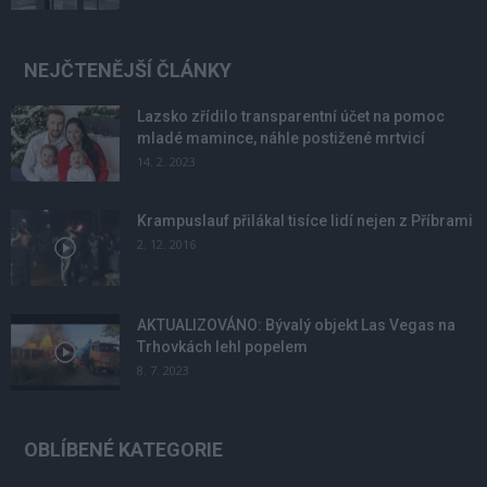
NEJČTENĚJŠÍ ČLÁNKY
Lazsko zřídilo transparentní účet na pomoc
mladé mamince, náhle postižené mrtvicí
14. 2. 2023
Krampuslauf přilákal tisíce lidí nejen z Příbrami
2. 12. 2016
AKTUALIZOVÁNO: Bývalý objekt Las Vegas na
Trhovkách lehl popelem
8. 7. 2023
OBLÍBENÉ KATEGORIE