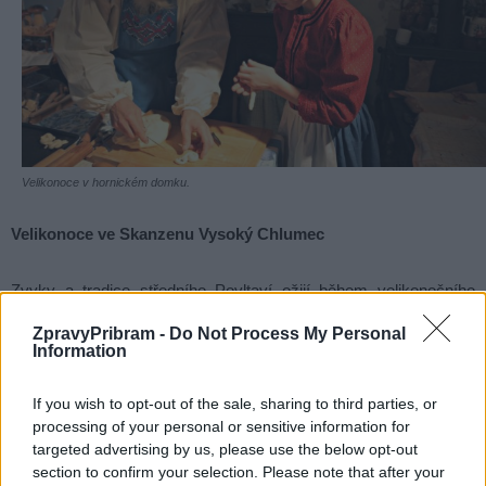
Velikonoce v hornickém domku.
Velikonoce ve Skanzenu Vysoký Chlumec
Zvyky a tradice středního Povltaví ožijí během velikonočního
programu ve Skanzenu Vysoký Chlumec, pobočce Hornického
ZpravyPribram -
Do Not Process My Personal
muzea Příbram, ve dnech
6. 4.–9. 4. 2023 od 9 do 17 hodin
.
Information
V historických interiérech chalup si vyzkoušíte výrobu píšťalek,
pletení pomlázek, zdobení kraslic voskem i sítinou
If you wish to opt-out of the sale, sharing to third parties, or
processing of your personal or sensitive information for
(doporučujeme si vzít vlastní vyfouklá nebo uvařená vejce)
targeted advertising by us, please use the below opt-out
a drátování. Uvidíte, jak fungoval vodní mlýn, předení na
section to confirm your selection. Please note that after your