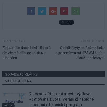
Předchozí článek
Následující článek
Zastupitele dnes čeká 15 bodů,
Sociální byty na Rožmitálsku
ale zřejmě přibude i diskuze
s pozemkem od ÚZSVM budou
o bazénu
sloužit potřebným
SOUVISEJÍCÍ ČLÁNKY
VÍCE OD AUTORA
Dnes se v Příbrami otevře výstava
Rovnováha života. Vernisáž nabídne
i hudební a básnický program
Kultura