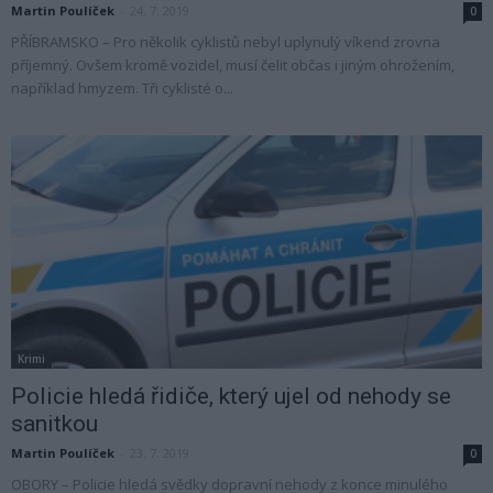
Martin Poulíček
-
24. 7. 2019
0
PŘÍBRAMSKO – Pro několik cyklistů nebyl uplynulý víkend zrovna
příjemný. Ovšem kromě vozidel, musí čelit občas i jiným ohrožením,
například hmyzem. Tři cyklisté o...
Krimi
Policie hledá řidiče, který ujel od nehody se
sanitkou
Martin Poulíček
-
23. 7. 2019
0
OBORY – Policie hledá svědky dopravní nehody z konce minulého