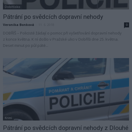
Dobříšsko
Pátrání po svědcích dopravní nehody
Veronika Bonková
-
11. 6. 2018
0
DOBŘÍŠ – Policisté žádají o pomoc při vyšetřování dopravní nehody
z konce května. K ní došlo v Pražské ulici v Dobříši dne 25. května.
Deset minut po půl páté...
Krimi
Pátrání po svědcích dopravní nehody z Dlouhé