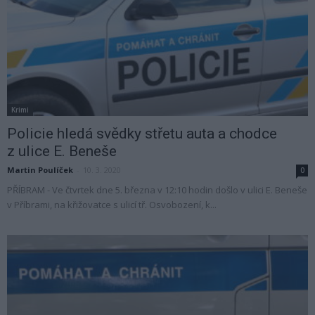
Krimi
Policie hledá svědky střetu auta a chodce
z ulice E. Beneše
Martin Poulíček
-
10. 3. 2020
0
PŘÍBRAM - Ve čtvrtek dne 5. března v 12:10 hodin došlo v ulici E. Beneše
v Příbrami, na křižovatce s ulicí tř. Osvobození, k...