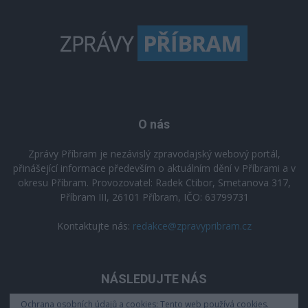
O nás
Zprávy Příbram je nezávislý zpravodajský webový portál,
přinášející informace především o aktuálním dění v Příbrami a v
okresu Příbram. Provozovatel: Radek Ctibor, Smetanova 317,
Příbram III, 26101 Příbram, IČO: 63799731
Kontaktujte nás:
redakce@zpravypribram.cz
NÁSLEDUJTE NÁS
Ochrana osobních údajů a cookies: Tento web používá cookies.