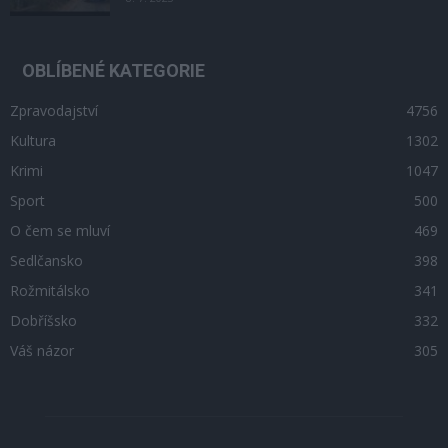
OBLÍBENÉ KATEGORIE
Zpravodajství
4756
Kultura
1302
Krimi
1047
Sport
500
O čem se mluví
469
Sedlčansko
398
Rožmitálsko
341
Dobříšsko
332
Váš názor
305