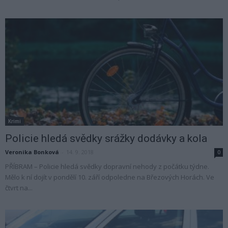
Krimi
Policie hledá svědky srážky dodávky a kola
Veronika Bonková
-
14. 9. 2018
0
PŘÍBRAM – Policie hledá svědky dopravní nehody z počátku týdne.
Mělo k ní dojít v pondělí 10. září odpoledne na Březových Horách. Ve
čtvrt na...