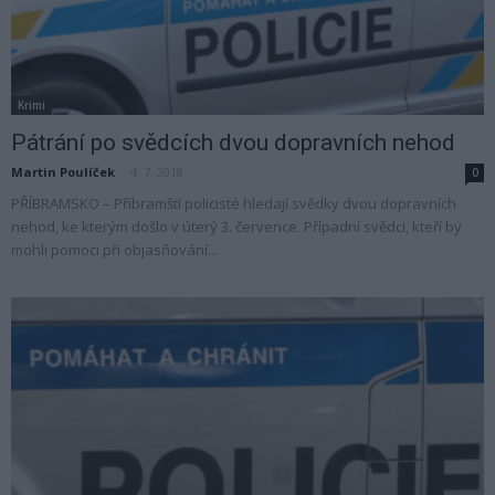
Krimi
Pátrání po svědcích dvou dopravních nehod
Martin Poulíček
-
4. 7. 2018
0
PŘÍBRAMSKO – Příbramští policisté hledají svědky dvou dopravních
nehod, ke kterým došlo v úterý 3. července. Případní svědci, kteří by
mohli pomoci při objasňování...