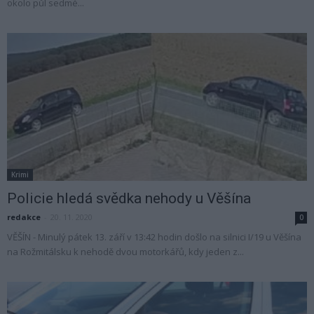
okolo půl sedmé...
Krimi
Policie hledá svědka nehody u Věšína
redakce
-
20. 11. 2020
0
VĚŠÍN - Minulý pátek 13. září v 13:42 hodin došlo na silnici I/19 u Věšína
na Rožmitálsku k nehodě dvou motorkářů, kdy jeden z...