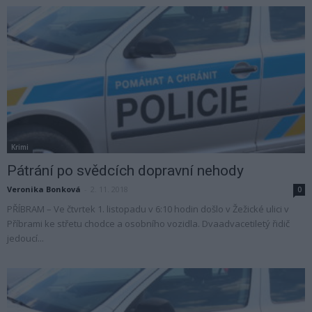
Krimi
Pátrání po svědcích dopravní nehody
Veronika Bonková
-
2. 11. 2018
0
PŘÍBRAM – Ve čtvrtek 1. listopadu v 6:10 hodin došlo v Žežické ulici v
Příbrami ke střetu chodce a osobního vozidla. Dvaadvacetiletý řidič
jedoucí...