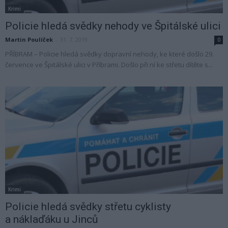
Krimi
Policie hledá svědky nehody ve Špitálské ulici
Martin Poulíček
-
31. 7. 2019
0
PŘÍBRAM – Policie hledá svědky dopravní nehody, ke které došlo 29.
července ve Špitálské ulici v Příbrami. Došlo při ní ke střetu dítěte s...
Krimi
Policie hledá svědky střetu cyklisty
a náklaďáku u Jinců