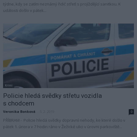
týdne, kdy se zatím neznámý řidič střetl s projíždějící sanitkou. K
události došlo v pátek...
Krimi
Policie hledá svědky střetu vozidla
s chodcem
Veronika Bonková
-
5. 2. 2019
0
PŘÍBRAM - Policie hledá svědky dopravní nehody, ke které došlo v
pátek 1. února v 7 hodin ráno v Žežické ulici v úrovni parkoviště...