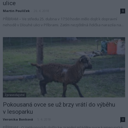
ulice
Martin Poulíček
-
26. 4. 2018
0
PŘÍBRAM – Ve středu 25. dubna v 17:50 hodin mělo dojít k dopravní
nehodě v Dlouhé ulici v Příbrami. Zatím nezjištěná řidička narazila na...
Zpravodajství
Pokousaná ovce se už brzy vrátí do výběhu
v lesoparku
Veronika Bonková
-
5. 4. 2018
0
PŘÍBRAM - O Velikonocích došlo ke zranění mláděte ovce kamerunské