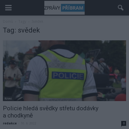
Domů
Tagy
Svědek
Tag: svědek
Krimi
Policie hledá svědky střetu dodávky
a chodkyně
redakce
-
10. 6. 2022
0