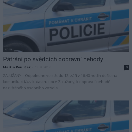
Krimi
Pátrání po svědcích dopravní nehody
Martin Poulíček
-
13. 9. 2018
0
ZALUŽANY – Odpoledne ve středu 12. září v 16:40 hodin došlo na
komunikaci I/4 v katastru obce Zalužany, k dopravní nehodě
nezjištěného osobního vozidla...