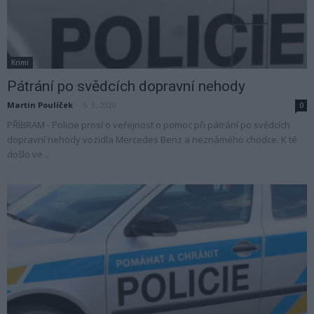
Krimi
Pátrání po svědcích dopravní nehody
Martin Poulíček
-
5. 3. 2020
0
PŘÍBRAM - Policie prosí o veřejnost o pomoc při pátrání po svědcích
dopravní nehody vozidla Mercedes Benz a neznámého chodce. K té
došlo ve...