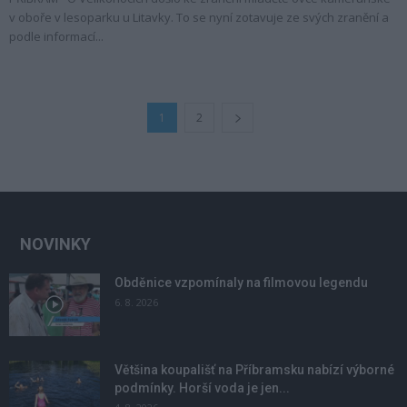
v oboře v lesoparku u Litavky. To se nyní zotavuje ze svých zranění a
podle informací...
1
2
NOVINKY
Obděnice vzpomínaly na filmovou legendu
6. 8. 2026
Většina koupališť na Příbramsku nabízí výborné
podmínky. Horší voda je jen...