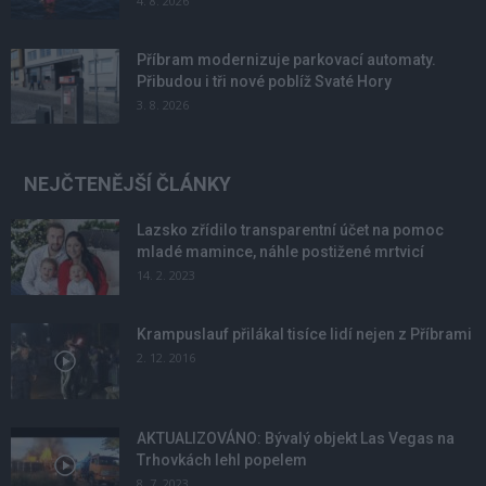
4. 8. 2026
Příbram modernizuje parkovací automaty.
Přibudou i tři nové poblíž Svaté Hory
3. 8. 2026
NEJČTENĚJŠÍ ČLÁNKY
Lazsko zřídilo transparentní účet na pomoc
mladé mamince, náhle postižené mrtvicí
14. 2. 2023
Krampuslauf přilákal tisíce lidí nejen z Příbrami
2. 12. 2016
AKTUALIZOVÁNO: Bývalý objekt Las Vegas na
Trhovkách lehl popelem
8. 7. 2023