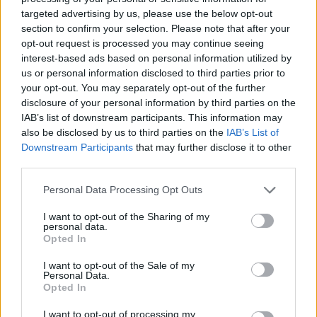
targeted advertising by us, please use the below opt-out
section to confirm your selection. Please note that after your
Krimi
opt-out request is processed you may continue seeing
Pátrání po svědcích dopravní nehody
interest-based ads based on personal information utilized by
us or personal information disclosed to third parties prior to
Veronika Bonková
-
24. 10. 2018
0
your opt-out. You may separately opt-out of the further
PŘÍBRAM – Policie hledá svědky dopravní nehody, ke které došlo v
disclosure of your personal information by third parties on the
úterý 23. října v 18:20 hodin na osvětleném přechodu pro chodce v
IAB’s list of downstream participants. This information may
ulici...
also be disclosed by us to third parties on the
IAB’s List of
Downstream Participants
that may further disclose it to other
third parties.
Personal Data Processing Opt Outs
I want to opt-out of the Sharing of my
personal data.
Opted In
I want to opt-out of the Sale of my
Personal Data.
Opted In
Krimi
I want to opt-out of processing my