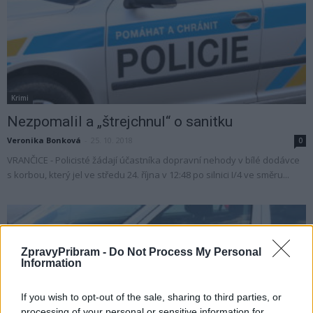
Krimi
Nezpomalil a „štrejchnul“ o sanitku
Veronika Bonková
-
25. 10. 2018
0
VRANČICE - Policisté žádají účastníka dopravní nehody v bílé dodávce
s korbou, který jel ve středu 24. října v 12:48 po silnici I/4 ve směru...
ZpravyPribram -
Do Not Process My Personal
Information
If you wish to opt-out of the sale, sharing to third parties, or
processing of your personal or sensitive information for