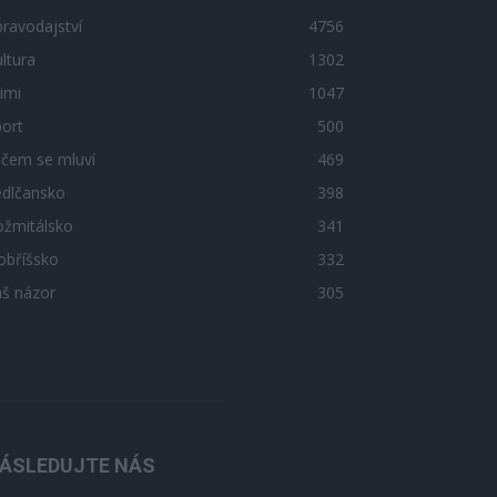
ravodajství
4756
ltura
1302
imi
1047
ort
500
 čem se mluví
469
edlčansko
398
ožmitálsko
341
obříšsko
332
áš názor
305
ÁSLEDUJTE NÁS