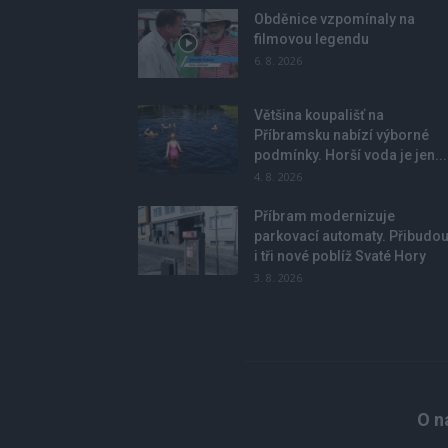
Obděnice vzpomínaly na
filmovou legendu
6. 8. 2026
Většina koupališť na
Příbramsku nabízí výborné
podmínky. Horší voda je jen...
4. 8. 2026
Příbram modernizuje
parkovací automaty. Přibudo
i tři nové poblíž Svaté Hory
3. 8. 2026
O n