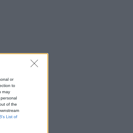
sonal or
ection to
ou may
 personal
out of the
 downstream
B’s List of