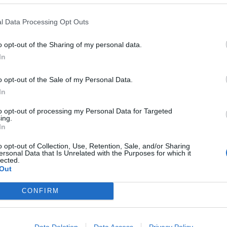
l Data Processing Opt Outs
o opt-out of the Sharing of my personal data.
In
olicie ČR
Pražská ulice
svědek
o opt-out of the Sale of my Personal Data.
In
to opt-out of processing my Personal Data for Targeted
ing.
In
Následující článek
o opt-out of Collection, Use, Retention, Sale, and/or Sharing
ersonal Data that Is Unrelated with the Purposes for which it
Vstupné na Novák ano či ne?
lected.
Out
CONFIRM
Data Deletion
Data Access
Privacy Policy