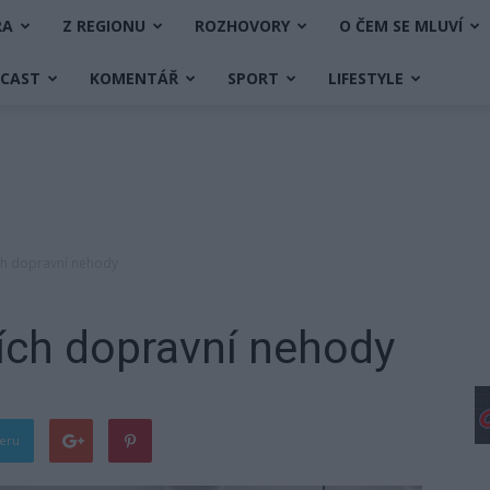
RA
Z REGIONU
ROZHOVORY
O ČEM SE MLUVÍ
DCAST
KOMENTÁŘ
SPORT
LIFESTYLE
ch dopravní nehody
ích dopravní nehody
teru