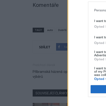
Komentáře
Persona
I want t
Opted 
TAGY
auto
Dobříš
drogerie
nehoda
P
I want t
Opted 
SDÍLET
Facebook
Twitter
I want 
Advertis
Opted 
Předchozí článek
I want t
of my P
Příbramská házená opět v hledáčku krajských
was col
výběrů
Opted 
SOUVISEJÍCÍ ČLÁNKY
VÍCE OD AUTORA