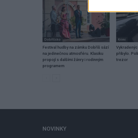
Dobříšsko
Krimi
Festival hudby na zámku Dobříš sází
Vykradených
na jedinečnou atmosféru. Klasiku
přibylo. Pol
propojí s dalšími žánry i rodinným
trezor
programem
NOVINKY