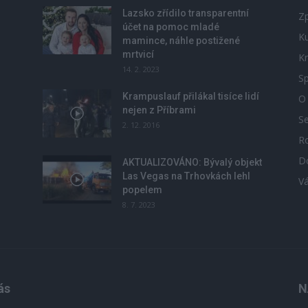
Lazsko zřídilo transparentní
Zp
účet na pomoc mladé
Ku
mamince, náhle postižené
mrtvicí
Kr
14. 2. 2023
Sp
Krampuslauf přilákal tisíce lidí
O
nejen z Příbrami
S
2. 12. 2016
R
D
u
AKTUALIZOVÁNO: Bývalý objekt
Las Vegas na Trhovkách lehl
V
popelem
8. 7. 2023
ás
N