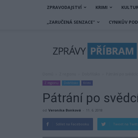
ZPRAVODAJSTVÍ
KRIMI
KULTU
„ZARUČENÁ SENZACE“
CYNIKŮV PO
Zprávy
Příbram
Domů
Z regionu
Dobříšsko
Pátrání po svědcí
Z regionu
Dobříšsko
Krimi
Pátrání po svědc
od
Veronika Bonková
-
11. 6. 2018
Sdílet na Facebooku
Tweet na Twit