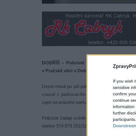
DOBŘÍŠ – Policisté žádají o pomoc při vy
ZpravyPri
v Pražské ulici v Dobříši dne 25. května.
If you wish 
Deset minut po půl páté odpoledne se u obchodu
sensitive in
confirm you
couval z parkovacího stání na hlavní komunikaci
continue se
zajet na prázdné parkovací místo,“
uvedla k neh
information 
further disc
Policisté žádají svědky události, kteří by moh
participants
Downstream 
telefon 974 879 251(527) nebo na bezplatnou li