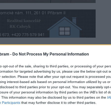
šetřování dopravní nehody z konce května. K ní došlo
bram -
Do Not Process My Personal Information
to opt-out of the sale, sharing to third parties, or processing of your per
 s drogerií střetla dvě osobního vozidla.
„Motorista ve fábii
formation for targeted advertising by us, please use the below opt-out s
r selection. Please note that after your opt-out request is processed y
 a přitom přehlédl vůz, jehož řidič stál na silnici a chtěl
eing interest-based ads based on personal information utilized by us or
odě policejní mluvčí Monika Schindlová.
disclosed to third parties prior to your opt-out. You may separately opt-
losure of your personal information by third parties on the IAB’s list of
li pomoci při objasňování nehodového děje, aby se ozvali na
. This information may also be disclosed by us to third parties on the
IA
Participants
that may further disclose it to other third parties.
nku 158.