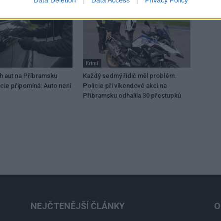
Krimi
 aut na Příbramsku
Každý sedmý řidič měl problém.
icie připomíná: Auto není
Policie při víkendové akci na
Příbramsku odhalila 30 přestupků
NEJČTENĚJŠÍ ČLÁNKY
O