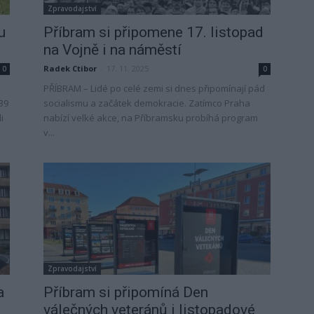
Zpravodajství
u
Příbram si připomene 17. listopad
na Vojně i na náměstí
Radek Ctibor
-
17. 11. 2025
0
0
PŘÍBRAM – Lidé po celé zemi si dnes připomínají pád
39
socialismu a začátek demokracie. Zatímco Praha
i
nabízí velké akce, na Příbramsku probíhá program
v...
Zpravodajství
a
Příbram si připomíná Den
válečných veteránů i listopadové