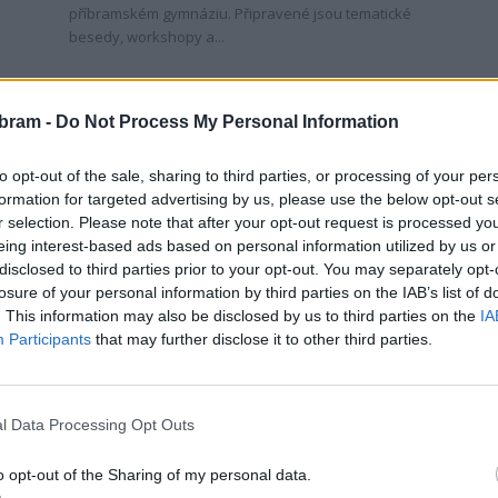
příbramském gymnáziu. Připravené jsou tematické
besedy, workshopy a...
bram -
Do Not Process My Personal Information
to opt-out of the sale, sharing to third parties, or processing of your per
formation for targeted advertising by us, please use the below opt-out s
r selection. Please note that after your opt-out request is processed y
eing interest-based ads based on personal information utilized by us or
Nezařazené
disclosed to third parties prior to your opt-out. You may separately opt-
Vzpomínka na 17. listopad 1989
losure of your personal information by third parties on the IAB’s list of
v Příbrami
. This information may also be disclosed by us to third parties on the
IA
Participants
that may further disclose it to other third parties.
redakce
-
17. 11. 2020
0
0
PŘÍBRAM - Dnes si připomínáme 31. výročí sametové
revoluce, ale také uzavření českých vysokých škol 17.
l Data Processing Opt Outs
listopadu 1939 nacisty. Na listopadové události roku
a
1989...
o opt-out of the Sharing of my personal data.