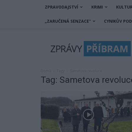
ZPRAVODAJSTVÍ
KRIMI
KULTU
„ZARUČENÁ SENZACE“
CYNIKŮV PO
Zprávy
Příbram
Domů
Tagy
Sametova revoluce
Tag: Sametova revoluc