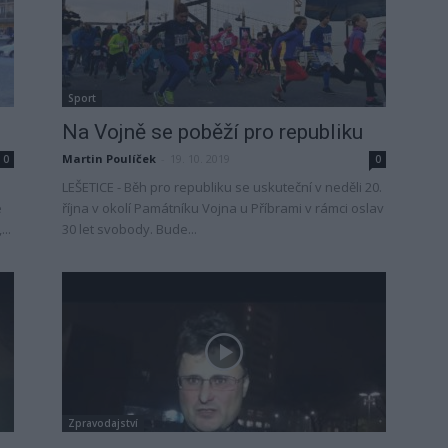
Sport
Na Vojně se poběží pro republiku
Martin Poulíček
-
19. 10. 2019
0
0
LEŠETICE - Běh pro republiku se uskuteční v neděli 20.
e
října v okolí Památníku Vojna u Příbrami v rámci oslav
..
30 let svobody. Bude...
Zpravodajství