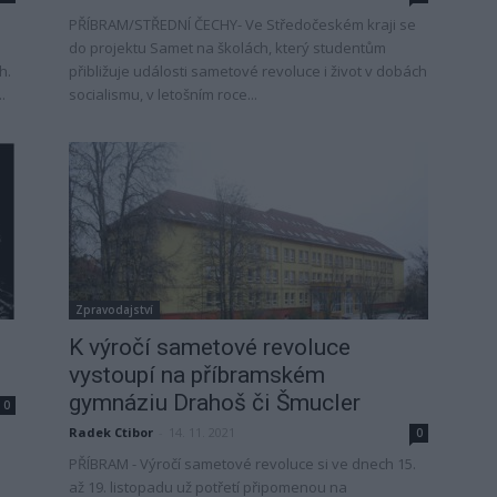
PŘÍBRAM/STŘEDNÍ ČECHY- Ve Středočeském kraji se
do projektu Samet na školách, který studentům
h.
přibližuje události sametové revoluce i život v dobách
.
socialismu, v letošním roce...
Zpravodajství
K výročí sametové revoluce
vystoupí na příbramském
gymnáziu Drahoš či Šmucler
0
Radek Ctibor
-
14. 11. 2021
0
PŘÍBRAM - Výročí sametové revoluce si ve dnech 15.
až 19. listopadu už potřetí připomenou na