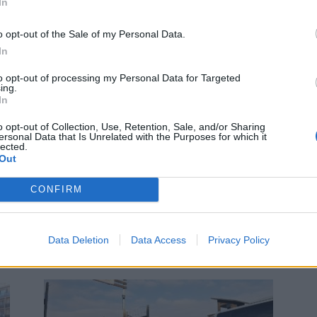
In
o opt-out of the Sale of my Personal Data.
In
to opt-out of processing my Personal Data for Targeted
ing.
In
Zpravodajství
o opt-out of Collection, Use, Retention, Sale, and/or Sharing
ersonal Data that Is Unrelated with the Purposes for which it
Připomínka sametové revoluce na
lected.
Out
y
ZŠ Školní
Martin Poulíček
-
15. 11. 2019
0
0
CONFIRM
PŘÍBRAM - Žáci a učitelé Základní školy ve Školní ulici
ve čtvrtek 14. listopadu představili široké veřejnosti
komponovaný pořad "Sametová" k třicátému výročí
Data Deletion
Data Access
Privacy Policy
Sametové...