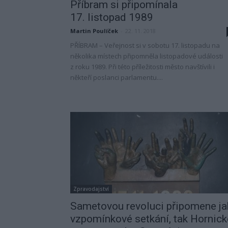
Příbram si připomínala
17. listopad 1989
Martin Poulíček
-
22. 11. 2018
PŘÍBRAM – Veřejnost si v sobotu 17. listopadu na
několika místech připomněla listopadové události
z roku 1989. Při této příležitosti město navštívili i
někteří poslanci parlamentu....
Zpravodajství
Sametovou revoluci připomene ja
vzpomínkové setkání, tak Hornick