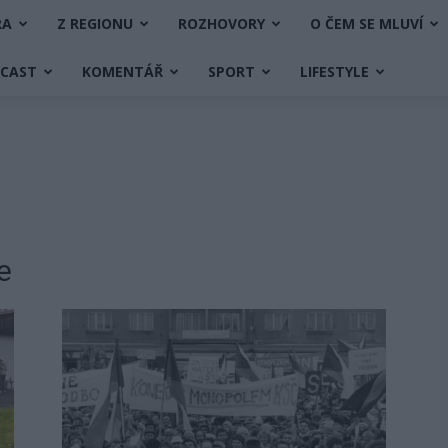
RA
Z REGIONU
ROZHOVORY
O ČEM SE MLUVÍ
DCAST
KOMENTÁŘ
SPORT
LIFESTYLE
e