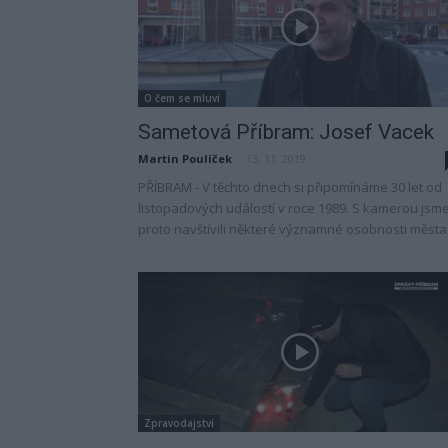
O čem se mluví
Sametová Příbram: Josef Vacek
Martin Poulíček
-
13. 11. 2019
PŘÍBRAM - V těchto dnech si připomínáme 30 let od
listopadových událostí v roce 1989. S kamerou jsm
proto navštívili některé významné osobnosti města,.
Zpravodajství