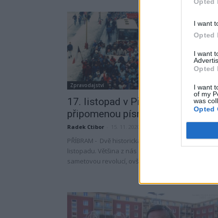
Opted 
I want t
Opted 
I want 
Advertis
Opted 
Zpravodajství
I want t
of my P
17. listopad v Příbrami
was col
Opted 
připomenou písně i barvy republik
Radek Ctibor
-
15. 11. 2020
PŘÍBRAM - Dvě historická výročí si připomínáme 17.
listopadu. Většina z nás si tento den spojuje se
sametovou revolucí, ovšem ve stejný den v...