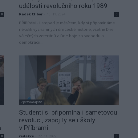
události revolučního roku 1989
Radek Ctibor
-
10. 11. 2024
0
0
PŘÍBRAM - Listopad je měsícem, kdy si připomínáme
několik významných dní české historie, včetně Dne
válečných veteránů a Dne boje za svobodu a
demokracii....
Zpravodajství
Studenti si připomínali sametovou
revoluci, zapojily se i školy
a
v Příbrami
redakce
-
22. 11. 2022
0
0