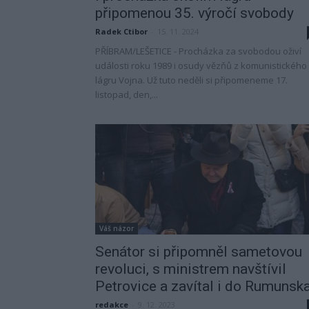
připomenou 35. výročí svobody
Radek Ctibor
-
15. 11. 2024
PŘÍBRAM/LEŠETICE - Procházka za svobodou oživí
události roku 1989 i osudy vězňů z komunistického
lágru Vojna. Už tuto neděli si připomeneme 17.
listopad, den,...
Váš názor
Senátor si připomněl sametovou
revoluci, s ministrem navštívil
Petrovice a zavítal i do Rumunsk
redakce
-
9. 12. 2023