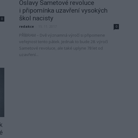
Oslavy Sametové revoluce
i připomínka uzavření vysokých
škol nacisty
0
redakce
-
15. 11. 2017
0
PŘÍBRAM – Dvě významná výročí si připomene
veřejnost tento pátek. Jednak to bude 28. výročí
Sametové revoluce, ale také uplyne 78 let od
uzavření...
k
é