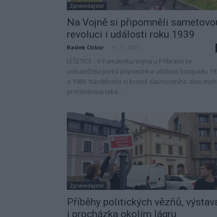
Zpravodajství
Na Vojně si připomněli sametovo
revoluci i události roku 1939
Radek Ctibor
-
19. 11. 2025
LEŠETICE - V Památníku Vojna u Příbrami se
uskutečnila pietní připomínka událostí listopadu 19
a 1989. Návštěvníci si kromě slavnostního aktu mohl
prohlédnout také...
Zpravodajství
Příběhy politických vězňů, výstav
i procházka okolím lágru