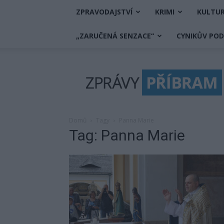
ZPRAVODAJSTVÍ
KRIMI
KULTU
„ZARUČENÁ SENZACE“
CYNIKŮV PO
Zprávy
Příbram
Domů
Tagy
Panna Marie
Tag: Panna Marie