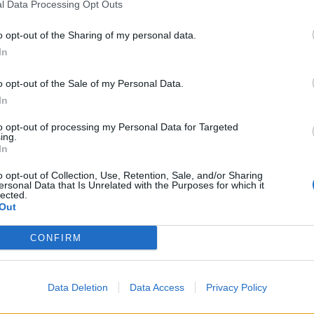
l Data Processing Opt Outs
Zpravodajství
ch
Víkend bude na Svaté Hoře patřit
o opt-out of the Sharing of my personal data.
In
286. výročí korunovace
Veronika Bonková
-
8. 6. 2018
0
0
o opt-out of the Sale of my Personal Data.
ou
PŘÍBRAM – O víkendu se na Svaté Hoře koná 286.
In
výročí korunovace milostné sošky P. Marie
..
Svatohorské, které bude slaveno současně jako
to opt-out of processing my Personal Data for Targeted
ing.
Národní pouť...
In
o opt-out of Collection, Use, Retention, Sale, and/or Sharing
ersonal Data that Is Unrelated with the Purposes for which it
lected.
Out
CONFIRM
NEJČTENĚJŠÍ ČLÁNKY
O
Lazsko zřídilo transparentní
Zp
Data Deletion
Data Access
Privacy Policy
účet na pomoc mladé
Ku
mamince, náhle postižené