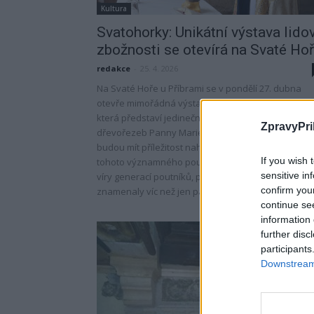
Kultura
Svatohorky: Unikátní výstava lido
zbožnosti se otevírá na Svaté Ho
redakce
-
25. 4. 2026
Na Svaté Hoře u Příbrami se v pondělí 27. dubna
otevře mimořádná výstava s názvem Svatohorky,
která představí jedinečný soubor lidových
ZpravyPri
dřevořezeb Panny Marie Svatohorské. Návštěvníci
budou mít příležitost nahlédnout nejen do historie
If you wish 
tohoto významného poutního místa, ale i do osobn
sensitive in
víry generací poutníků, pro něž tyto drobné sošky
confirm you
znamenaly víc než jen památku na návštěvu.
continue se
information 
further disc
participants
Downstream 