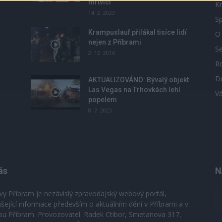
mrtvicí
Kr
14. 2. 2023
Sp
Krampuslauf přilákal tisíce lidí
O
nejen z Příbrami
S
2. 12. 2016
R
D
u
AKTUALIZOVÁNO: Bývalý objekt
Las Vegas na Trhovkách lehl
V
popelem
8. 7. 2023
ás
N
vy Příbram je nezávislý zpravodajský webový portál,
ášející informace především o aktuálním dění v Příbrami a v
su Příbram. Provozovatel: Radek Ctibor, Smetanova 317,