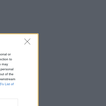
sonal or
ection to
ou may
 personal
out of the
 downstream
B’s List of