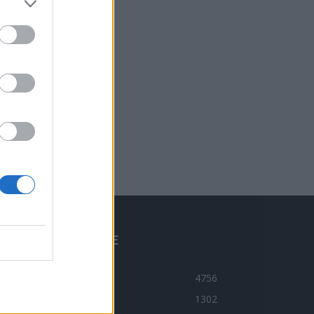
BLÍBENÉ KATEGORIE
ravodajství
4756
ltura
1302