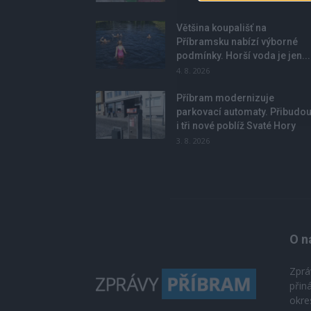
Většina koupališť na
Příbramsku nabízí výborné
podmínky. Horší voda je jen...
4. 8. 2026
Příbram modernizuje
parkovací automaty. Přibudo
i tři nové poblíž Svaté Hory
3. 8. 2026
O n
Zprá
přin
okre