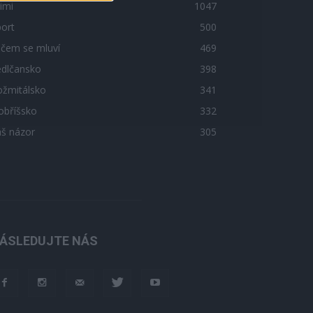
imi
1047
ort
500
 čem se mluví
469
edlčansko
398
ožmitálsko
341
obříšsko
332
áš názor
305
ÁSLEDUJTE NÁS