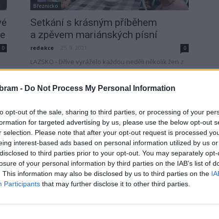
Březnicko
vé
Setkání s krásným příběhem
ře
a zpěvem mariánských písní
redakce
-
25. 9. 2021
0
0
LAZSKO - Dříve vyráželo každou neděli několik žen z
Lazska a okolních vesnic na kolech i pěšky, aby se
mohly společně setkat, zazpívat a...
bram -
Do Not Process My Personal Information
to opt-out of the sale, sharing to third parties, or processing of your per
í
formation for targeted advertising by us, please use the below opt-out s
r selection. Please note that after your opt-out request is processed y
eing interest-based ads based on personal information utilized by us or
disclosed to third parties prior to your opt-out. You may separately opt-
losure of your personal information by third parties on the IAB’s list of
. This information may also be disclosed by us to third parties on the
IA
Participants
that may further disclose it to other third parties.