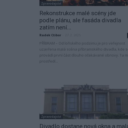
Zpravodajství
Rekonstrukce malé scény jde
podle plánu, ale fasáda divadla
zatím není...
Radek Ctibor
-
27. 2. 2025
PŘÍBRAM – Od loňského podzimu je pro veřejnost
uzavřena malá scéna příbramského divadla, kde s
provádí první část dlouho očekávané obnovy. Ta 
prostředí...
Zpravodajství
Divadlo dostane nová okna a mal