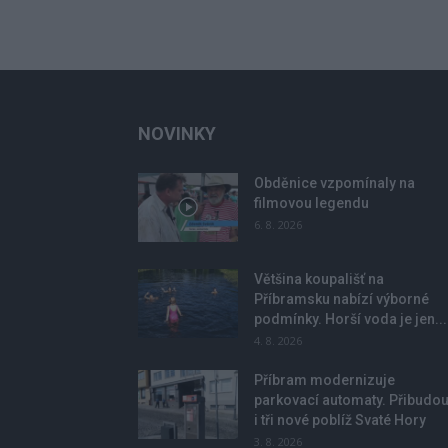
NOVINKY
Obděnice vzpomínaly na
filmovou legendu
6. 8. 2026
Většina koupališť na
Příbramsku nabízí výborné
podmínky. Horší voda je jen...
4. 8. 2026
Příbram modernizuje
parkovací automaty. Přibudo
i tři nové poblíž Svaté Hory
3. 8. 2026