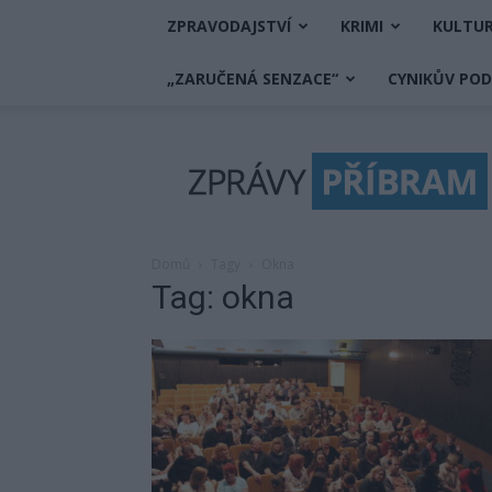
ZPRAVODAJSTVÍ
KRIMI
KULTU
„ZARUČENÁ SENZACE“
CYNIKŮV PO
Zprávy
Příbram
Domů
Tagy
Okna
Tag: okna