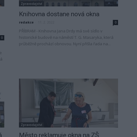
Zpravodajství
Knihovna dostane nová okna
redakce
-
11. 2. 2022
0
PŘÍBRAM - Knihovna Jana Drdy má své sídlo v
historické budově na náměstí T. G. Masaryka, která
0
průběžně prochází obnovou. Nyní přišla řada na...
e
má
Zpravodajství
á
Město reklamuje okna na ZŠ