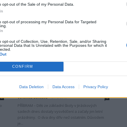
o opt-out of the Sale of my Personal Data.
PŘÍBRAM – Na svém letošním posledním zasedání se
In
m
zastupitelé zabývali i bodem, který se týkal penále
pro firmu ADORN. Ta nedokončila včas zakázku pro...
to opt-out of processing my Personal Data for Targeted
ing.
In
o opt-out of Collection, Use, Retention, Sale, and/or Sharing
ersonal Data that Is Unrelated with the Purposes for which it
lected.
Out
CONFIRM
Rozhovory
ZŠ Jiráskovy sady dnes ukončila
Data Deletion
Data Access
Privacy Policy
školní rok a zná už jméno nového...
Veronika Bonková
-
27. 6. 2018
0
0
co
PŘÍBRAM – Děti ze základní školy v Jiráskových
sadech dnes dostaly vysvědčení a začaly jim letní
prázdniny. O dva dny dřív než ostatním. Důvodem
je...