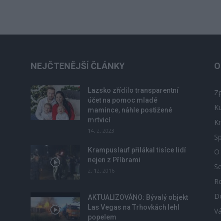
NEJČTENĚJŠÍ ČLÁNKY
O
Lazsko zřídilo transparentní
Zp
účet na pomoc mladé
Ku
mamince, náhle postižené
mrtvicí
Kr
14. 2. 2023
Sp
Krampuslauf přilákal tisíce lidí
O
nejen z Příbrami
S
2. 12. 2016
R
D
u
AKTUALIZOVÁNO: Bývalý objekt
Las Vegas na Trhovkách lehl
V
popelem