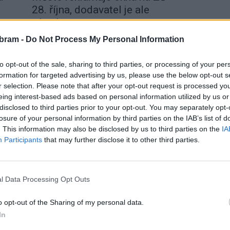
28. října, dodavatel je ale
v konkurzu
Martin Poulíček
-
8. 1. 2020
0
0
bram -
Do Not Process My Personal Information
PŘÍBRAM - Základní škola v ulici 28. října procházela
od roku 2018 do září 2019 rekonstrukcí půdního
to opt-out of the sale, sharing to third parties, or processing of your per
prostorou, kde vznikly specializované učebny a
formation for targeted advertising by us, please use the below opt-out s
nový...
r selection. Please note that after your opt-out request is processed y
eing interest-based ads based on personal information utilized by us or
disclosed to third parties prior to your opt-out. You may separately opt-
losure of your personal information by third parties on the IAB’s list of
. This information may also be disclosed by us to third parties on the
IA
Participants
that may further disclose it to other third parties.
l Data Processing Opt Outs
Zpravodajství
Zastupitelé se zachovali jako řádní
o opt-out of the Sharing of my personal data.
hospodáři
In
Martin Poulíček
-
28. 12. 2018
0
0