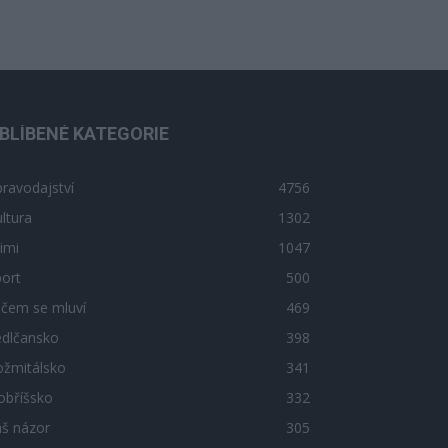
BLÍBENÉ KATEGORIE
ravodajství
4756
ltura
1302
imi
1047
ort
500
 čem se mluví
469
edlčansko
398
ožmitálsko
341
obříšsko
332
áš názor
305