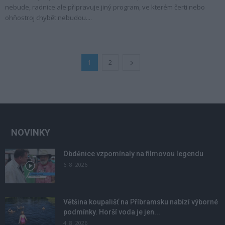
nebude, radnice ale připravuje jiný program, ve kterém čerti nebo
ohňostroj chybět nebudou....
1
2
NOVINKY
Obděnice vzpomínaly na filmovou legendu
6. 8. 2026
Většina koupališť na Příbramsku nabízí výborné
podmínky. Horší voda je jen...
4. 8. 2026