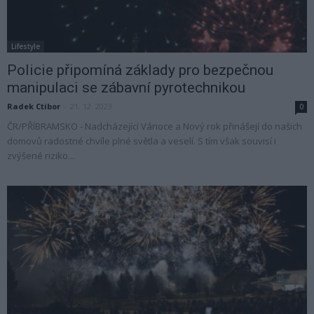
Lifestyle
Policie připomíná základy pro bezpečnou
manipulaci se zábavní pyrotechnikou
Radek Ctibor
-
21. 12. 2023
0
ČR/PŘÍBRAMSKO - Nadcházející Vánoce a Nový rok přinášejí do našich
domovů radostné chvíle plné světla a veselí. S tím však souvisí i
zvýšené riziko...