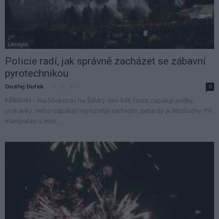
Lifestyle
Policie radí, jak správně zacházet se zábavní
pyrotechnikou
Ondřej Dufek
-
10. 12. 2017
0
PŘÍBRAM – Na Silvestra i na Štědrý den lidé často zapalují svíčky,
prskavky, nebo odpalují nejrůznější rachejtle, petardy a dělobuchy. Při
manipulaci s nimi...