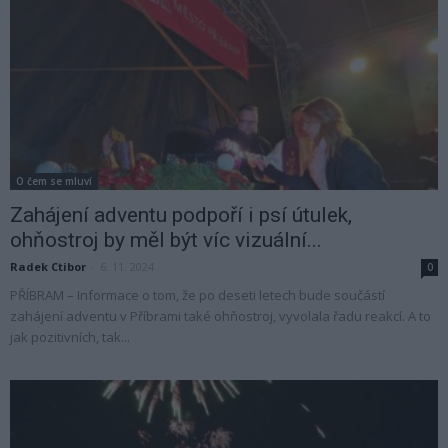
O čem se mluví
Zahájení adventu podpoří i psí útulek,
ohňostroj by měl být víc vizuální...
Radek Ctibor
-
6. 11. 2024
0
PŘÍBRAM – Informace o tom, že po deseti letech bude součástí
zahájení adventu v Příbrami také ohňostroj, vyvolala řadu reakcí. A to
jak pozitivních, tak...