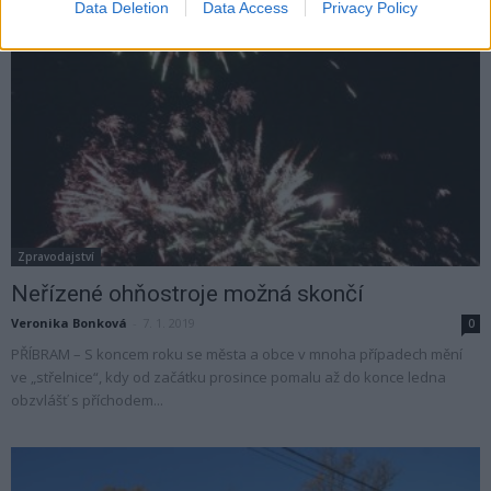
Data Deletion
Data Access
Privacy Policy
Zpravodajství
Neřízené ohňostroje možná skončí
Veronika Bonková
-
7. 1. 2019
0
PŘÍBRAM – S koncem roku se města a obce v mnoha případech mění
ve „střelnice“, kdy od začátku prosince pomalu až do konce ledna
obzvlášť s příchodem...