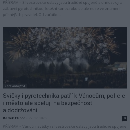
PŘÍBRAM – Silvestrovské oslavy jsou tradičně spojené s ohňostroji a
zábavní pyrotechnikou, letošní konec roku se ale nese ve znamení
přísnějších pravidel. Od začátku...
Zpravodajství
Svíčky i pyrotechnika patří k Vánocům, policie
i město ale apelují na bezpečnost
a dodržování...
Radek Ctibor
-
22. 12. 2025
0
PŘÍBRAM – Vánoční svátky i silvestrovské oslavy jsou tradičně spojené