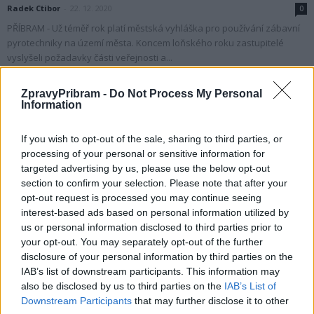
Radek Ctibor
-
22. 12. 2020
0
PŘÍBRAM - Už téměř rok platí městská vyhláška pro používání zábavní
pyrotechniky na území města. Koncem loňského roku zastupitelé
vyslyšeli požadavky části veřejnosti a...
ZpravyPribram -
Do Not Process My Personal
Information
If you wish to opt-out of the sale, sharing to third parties, or
processing of your personal or sensitive information for
targeted advertising by us, please use the below opt-out
section to confirm your selection. Please note that after your
opt-out request is processed you may continue seeing
interest-based ads based on personal information utilized by
us or personal information disclosed to third parties prior to
Zpravodajství
your opt-out. You may separately opt-out of the further
Zastupitelé schválili zákaz používání zabávní
disclosure of your personal information by third parties on the
pyrotechniky ve městě mimo povolené dny
IAB’s list of downstream participants. This information may
also be disclosed by us to third parties on the
IAB’s List of
Martin Poulíček
-
15. 9. 2020
0
Downstream Participants
that may further disclose it to other
PŘÍBRAM - Zastupitelstvo města schválilo na svém zasedání v pondělí