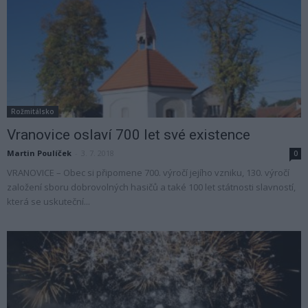
Rožmitálsko
Vranovice oslaví 700 let své existence
Martin Poulíček
-
3. 7. 2018
0
VRANOVICE – Obec si připomene 700. výročí jejího vzniku, 130. výročí
založení sboru dobrovolných hasičů a také 100 let státnosti slavností,
která se uskuteční...