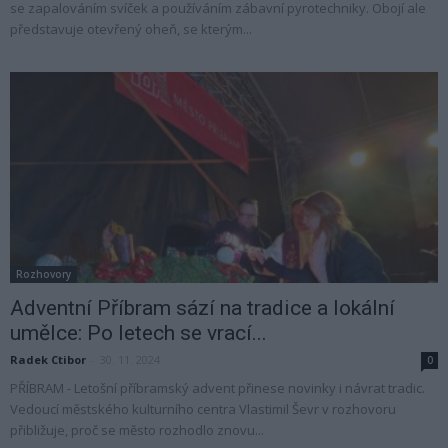
se zapalováním svíček a používáním zábavní pyrotechniky. Obojí ale
představuje otevřený oheň, se kterým...
Rozhovory
Adventní Příbram sází na tradice a lokální
umělce: Po letech se vrací...
Radek Ctibor
-
30. 11. 2024
0
PŘÍBRAM - Letošní příbramský advent přinese novinky i návrat tradic.
Vedoucí městského kulturního centra Vlastimil Ševr v rozhovoru
přibližuje, proč se město rozhodlo znovu...