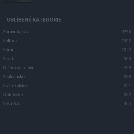
OBLÍBENÉ KATEGORIE
Zpravodajství
4756
Kultura
1302
Krimi
1047
Sport
500
O čem se mluví
469
Sedlčansko
398
Rožmitálsko
341
Dobříšsko
332
Váš názor
305