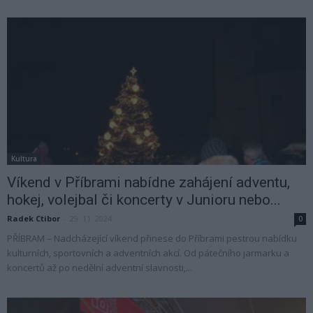
Kultura
Víkend v Příbrami nabídne zahájení adventu,
hokej, volejbal či koncerty v Junioru nebo...
Radek Ctibor
-
29. 11. 2024
0
PŘÍBRAM – Nadcházející víkend přinese do Příbrami pestrou nabídku
kulturních, sportovních a adventních akcí. Od pátečního jarmarku a
koncertů až po nedělní adventní slavnosti,...