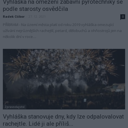
Vyhláška na omezení zábavní pyrotechniky se
podle starosty osvědčila
Radek Ctibor
-
27. 12. 2021
0
PŘÍBRAM - Na území města platí od roku 2019 vyhláška omezující
užívání nejrůznějších rachejtlí, petard, dělobuchů a ohňostrojů jen na
několik dní v roce....
Zpravodajství
Vyhláška stanovuje dny, kdy lze odpalovalovat
rachejtle. Lidé ji ale příliš...