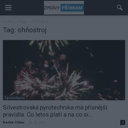
Domů
Tagy
Ohňostroj
Tag: ohňostroj
Zpravodajství
Silvestrovská pyrotechnika má přísnější
pravidla. Co letos platí a na co si...
Radek Ctibor
-
30. 12. 2025
0