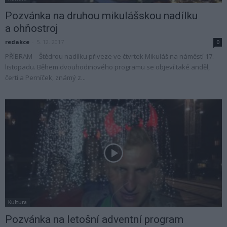
Pozvánka na druhou mikulášskou nadílku
a ohňostroj
redakce
-
5. 12. 2017
0
PŘÍBRAM – Štědrou nadílku přiveze ve čtvrtek Mikuláš na náměstí 17.
listopadu. Během dvouhodinového programu se objeví také anděl,
čerti a Perníček, známý z...
Kultura
Pozvánka na letošní adventní program