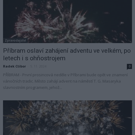
Zpravodajství
Příbram oslaví zahájení adventu ve velkém, po
letech i s ohňostrojem
Radek Ctibor
-
5. 11. 2024
0
PŘÍBRAM - První prosincová neděle v Příbrami bude opět ve znamení
vánočních tradic. Město zahájí advent na náměstí T. G. Masaryka
slavnostním programem, jehož...