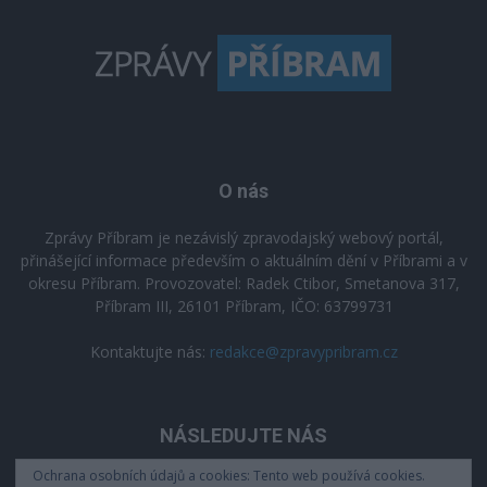
O nás
Zprávy Příbram je nezávislý zpravodajský webový portál,
přinášející informace především o aktuálním dění v Příbrami a v
okresu Příbram. Provozovatel: Radek Ctibor, Smetanova 317,
Příbram III, 26101 Příbram, IČO: 63799731
Kontaktujte nás:
redakce@zpravypribram.cz
NÁSLEDUJTE NÁS
Ochrana osobních údajů a cookies: Tento web používá cookies.