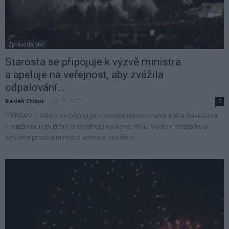
Zpravodajství
Starosta se připojuje k výzvě ministra
a apeluje na veřejnost, aby zvážila
odpalování...
Radek Ctibor
-
29. 12. 2023
0
PŘÍBRAM – Město se připojuje k prosbě ministra vnitra Víta Rakušana
k letošnímu upuštění ohňostrojů na konci roku. Vedení města byla
zaslána prosba ministra vnitra o upuštění...