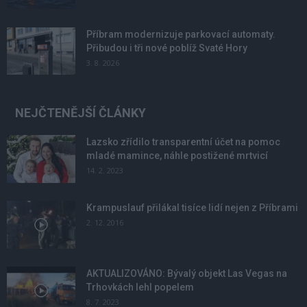
Příbram modernizuje parkovací automaty.
Přibudou i tři nové poblíž Svaté Hory
3. 8. 2026
NEJČTENĚJŠÍ ČLÁNKY
Lazsko zřídilo transparentní účet na pomoc
mladé mamince, náhle postižené mrtvicí
14. 2. 2023
Krampuslauf přilákal tisíce lidí nejen z Příbrami
2. 12. 2016
AKTUALIZOVÁNO: Bývalý objekt Las Vegas na
Trhovkách lehl popelem
8. 7. 2023