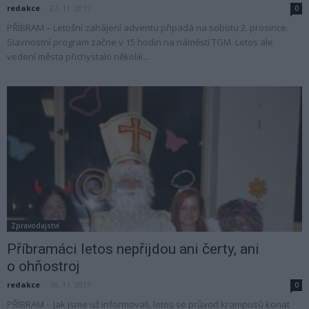
redakce
-
27. 11. 2017
0
PŘÍBRAM – Letošní zahájení adventu připadá na sobotu 2. prosince.
Slavnostní program začne v 15 hodin na náměstí TGM. Letos ale
vedení města přichystalo několik...
Zpravodajství
Příbramáci letos nepřijdou ani čerty, ani
o ohňostroj
redakce
-
18. 11. 2017
0
PŘÍBRAM – Jak jsme už informovali, letos se průvod krampusů konat