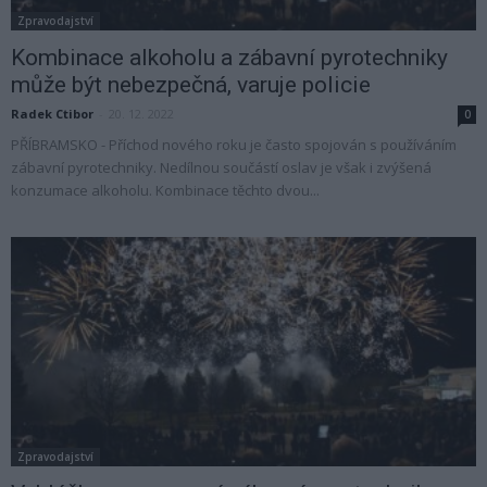
Zpravodajství
Kombinace alkoholu a zábavní pyrotechniky
může být nebezpečná, varuje policie
Radek Ctibor
-
20. 12. 2022
0
PŘÍBRAMSKO - Příchod nového roku je často spojován s používáním
zábavní pyrotechniky. Nedílnou součástí oslav je však i zvýšená
konzumace alkoholu. Kombinace těchto dvou...
Zpravodajství