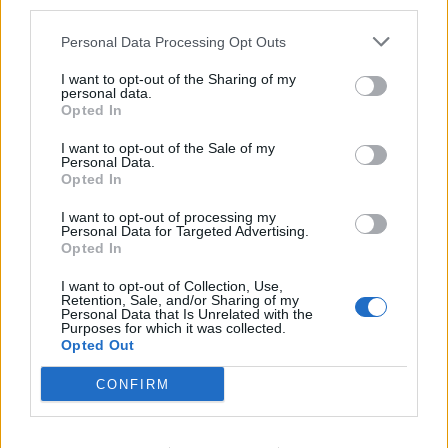
third parties.
14. září novou obecně závaznou vyhlášku o používání zábavní
pyrotechniky, jejímž obsahem je plošný...
Personal Data Processing Opt Outs
I want to opt-out of the Sharing of my
personal data.
Opted In
I want to opt-out of the Sale of my
Personal Data.
Opted In
I want to opt-out of processing my
Personal Data for Targeted Advertising.
Opted In
Zpravodajství
I want to opt-out of Collection, Use,
Retention, Sale, and/or Sharing of my
V Žežicích se konal zřejmě poslední
Personal Data that Is Unrelated with the
Purposes for which it was collected.
Předsilvestrovský ohňostroj
Opted Out
Martin Poulíček
-
29. 12. 2019
0
CONFIRM
ŽEŽICE - Už po osmé se konal v Žežicích "Předsilvestrovský ohňostroj",
který pořádal Jakub Bostl s přáteli. Letos se jednalo zřejmě o poslední
ročník. Proč...