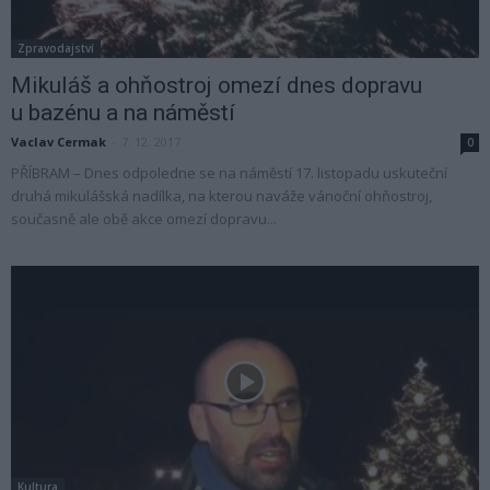
Zpravodajství
Mikuláš a ohňostroj omezí dnes dopravu
u bazénu a na náměstí
Vaclav Cermak
-
7. 12. 2017
0
PŘÍBRAM – Dnes odpoledne se na náměstí 17. listopadu uskuteční
druhá mikulášská nadílka, na kterou naváže vánoční ohňostroj,
současně ale obě akce omezí dopravu...
Kultura