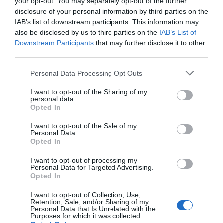
your opt-out. You may separately opt-out of the further
značení přibude u školy a v centru města
disclosure of your personal information by third parties on the
IAB’s list of downstream participants. This information may
Rožmitálsko
also be disclosed by us to third parties on the
IAB’s List of
Downstream Participants
that may further disclose it to other
third parties.
Personal Data Processing Opt Outs
I want to opt-out of the Sharing of my
personal data.
Opted In
I want to opt-out of the Sale of my
Personal Data.
Opted In
I want to opt-out of processing my
Personal Data for Targeted Advertising.
Opted In
I want to opt-out of Collection, Use,
Retention, Sale, and/or Sharing of my
Personal Data that Is Unrelated with the
Purposes for which it was collected.