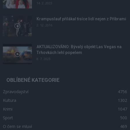
14. 2. 2023
Krampuslauf přilákal tisíce lidí nejen z Příbrami
2. 12. 2016
AKTUALIZOVÁNO: Bývalý objekt Las Vegas na
Trhovkách lehl popelem
8. 7. 2023
OBLÍBENÉ KATEGORIE
Zpravodajství
4756
Kultura
1302
Krimi
1047
Sport
500
O čem se mluví
469