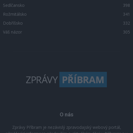
Sedlčansko
398
Rožmitálsko
341
Dobříšsko
332
Váš názor
305
O nás
Zprávy Příbram je nezávislý zpravodajský webový portál,