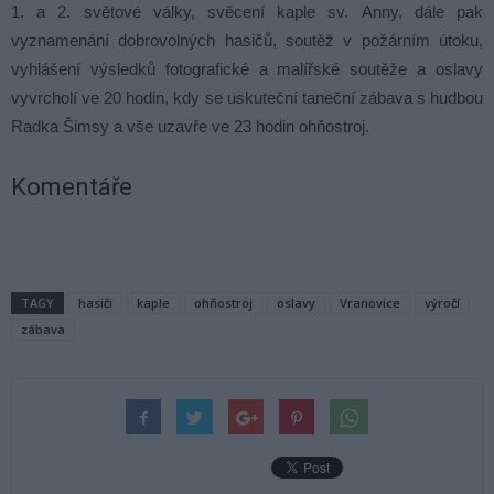
1. a 2. světové války, svěcení kaple sv. Anny, dále pak
vyznamenání dobrovolných hasičů, soutěž v požárním útoku,
vyhlášení výsledků fotografické a malířské soutěže a oslavy
vyvrcholí ve 20 hodin, kdy se uskuteční taneční zábava s hudbou
Radka Šimsy a vše uzavře ve 23 hodin ohňostroj.
Komentáře
TAGY
hasiči
kaple
ohňostroj
oslavy
Vranovice
výročí
zábava