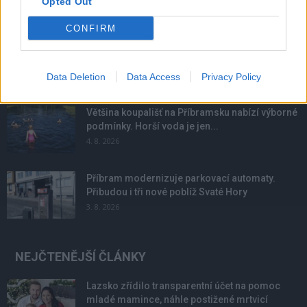
Opted Out
NOVINKY
CONFIRM
Obděnice vzpomínaly na filmovou legendu
6. 8. 2026
Data Deletion
Data Access
Privacy Policy
Většina koupališť na Příbramsku nabízí výborné
podmínky. Horší voda je jen...
4. 8. 2026
Příbram modernizuje parkovací automaty.
Přibudou i tři nové poblíž Svaté Hory
3. 8. 2026
NEJČTENĚJŠÍ ČLÁNKY
Lazsko zřídilo transparentní účet na pomoc
mladé mamince, náhle postižené mrtvicí