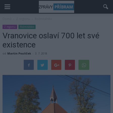
Domů
Z regionu
Rožmitálsko
Z regionu
Rožmitálsko
Vranovice oslaví 700 let své
existence
od
Martin Poulíček
-
3. 7. 2018