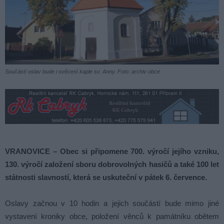
Součástí oslav bude i svěcení kaple sv. Anny. Foto: archiv obce
VRANOVICE – Obec si připomene 700. výročí jejího vzniku,
130. výročí založení sboru dobrovolných hasičů a také 100 let
státnosti slavností, která se uskuteční v pátek 6. července.
Oslavy začnou v 10 hodin a jejich součástí bude mimo jiné
vystavení kroniky obce, položení věnců k památníku obětem