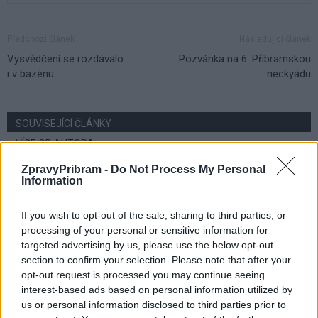
Předchozí článek
Následující článek
Vysvědčení se rozdávalo
Pozvánka na 6. Příbramskou
i v bazénu
neckyádu
SOUVISEJÍCÍ ČLÁNKY
VÍCE OD AUTORA
ZpravyPribram -
Do Not Process My Personal
Rožmitálští hasiči sbírají ocenění
Information
i reprezentují město doma i v zahraničí
If you wish to opt-out of the sale, sharing to third parties, or
Rožmitálsko
processing of your personal or sensitive information for
targeted advertising by us, please use the below opt-out
Rožmitálský zámek představí obrazy
section to confirm your selection. Please note that after your
Ivana Bukovského. Vernisáž doplní
opt-out request is processed you may continue seeing
koncert i fotografická výstava
Kultura
interest-based ads based on personal information utilized by
us or personal information disclosed to third parties prior to
Rožmitál opravuje chodníky i silnice, nové