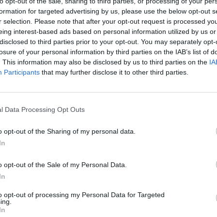
to opt-out of the sale, sharing to third parties, or processing of your per
Kultura
formation for targeted advertising by us, please use the below opt-out s
Nosící maminky na plese vybrali
r selection. Please note that after your opt-out request is processed y
eing interest-based ads based on personal information utilized by us or
na malého Maximka 37 245 korun
disclosed to third parties prior to your opt-out. You may separately opt-
Martin Poulíček
-
16. 2. 2020
0
0
losure of your personal information by third parties on the IAB’s list of
il
PODLESÍ – Druhý dobročinný nosící ples se uskutečnil
. This information may also be disclosed by us to third parties on the
IA
ek
v sobotu 15. února v Pivovaru Podlesí a opět se
Participants
that may further disclose it to other third parties.
povedl. Událost pořádali příbramské nosící
maminky...
l Data Processing Opt Outs
o opt-out of the Sharing of my personal data.
In
NEJČTENĚJŠÍ ČLÁNKY
O
o opt-out of the Sale of my Personal Data.
In
Lazsko zřídilo transparentní
Zp
to opt-out of processing my Personal Data for Targeted
účet na pomoc mladé
ing.
Ku
mamince, náhle postižené
In
mrtvicí