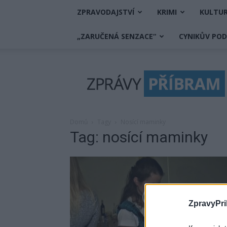
ZPRAVODAJSTVÍ
KRIMI
KULTU
„ZARUČENÁ SENZACE“
CYNIKŮV PO
Zprávy
Příbram
Domů
Tagy
Nosící maminky
Tag: nosící maminky
ZpravyPri