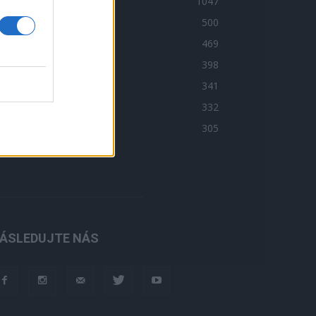
imi
1047
ort
500
 čem se mluví
469
edlčansko
398
ožmitálsko
341
obříšsko
332
áš názor
305
ÁSLEDUJTE NÁS