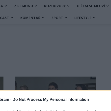
RA
Z REGIONU
ROZHOVORY
O ČEM SE MLUVÍ
DCAST
KOMENTÁŘ
SPORT
LIFESTYLE
bram -
Do Not Process My Personal Information