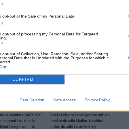
In
o opt-out of the Sale of my Personal Data.
Následující článek
In
Železniční zastávku v Tochovicích teprve čeká
to opt-out of processing my Personal Data for Targeted
slavnostní otevření
ing.
In
o opt-out of Collection, Use, Retention, Sale, and/or Sharing
ersonal Data that Is Unrelated with the Purposes for which it
lected.
Out
CONFIRM
Data Deletion
Data Access
Privacy Policy
Kultura
dby na zámku Dobříš sází
Fesťáczek Presents poprvé míří do
ou atmosféru. Klasiku
Lesního divadla Skalka. Nabídne
lšími žánry i rodinným
hudbu, divadlo i tvořivé dílny