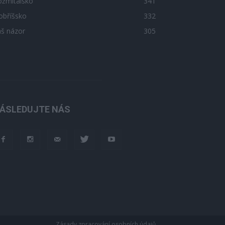
ožmitálsko
341
obříšsko
332
áš názor
305
ÁSLEDUJTE NÁS
Zásady zpracování osobních údajů