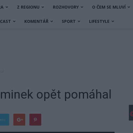
RA
Z REGIONU
ROZHOVORY
O ČEM SE MLUVÍ
DCAST
KOMENTÁŘ
SPORT
LIFESTYLE
hal
aminek opět pomáhal
teru