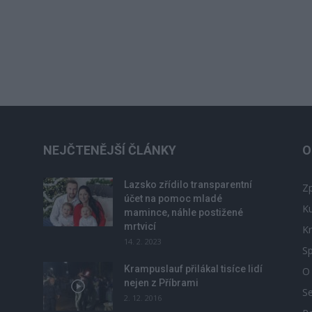
NEJČTENĚJŠÍ ČLÁNKY
O
Lazsko zřídilo transparentní
Zp
účet na pomoc mladé
Ku
mamince, náhle postižené
mrtvicí
Kr
14. 2. 2023
Sp
Krampuslauf přilákal tisíce lidí
O
nejen z Příbrami
S
2. 12. 2016