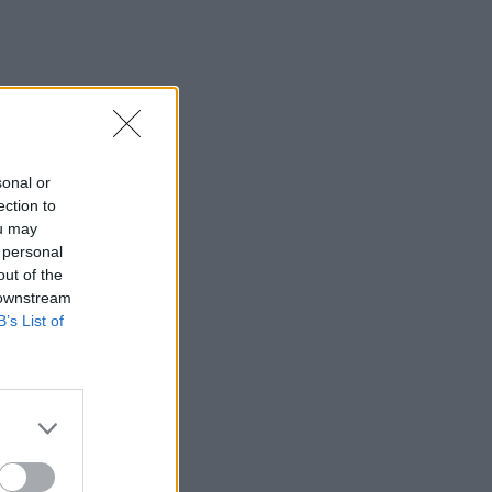
sonal or
ection to
ou may
 personal
out of the
 downstream
B’s List of