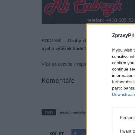
ZpravyPri
PODLESÍ – Druhý dobročinný nosící ples s
a jeho výtěžek bude tentokrát pomáhat mal
If you wish 
sensitive in
confirm you
Více se dozvíte v reportáži.
continue se
information 
Komentáře
further disc
participants
Downstream 
TAGY
nosící maminky
Pivovar Podlesí
ples
Persona
I want t
SDÍLET
Facebook
Twitter