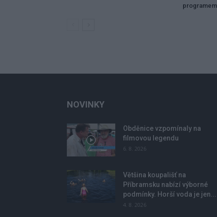
programem
NOVINKY
Obděnice vzpomínaly na
filmovou legendu
6. 8. 2026
Většina koupališť na
Příbramsku nabízí výborné
podmínky. Horší voda je jen...
4. 8. 2026