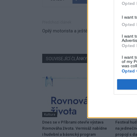
Opted 
I want t
Předchozí článek
Opted 
Opilý motorista a ještě se zákazem řízení
I want 
Advertis
Opted 
I want t
SOUVISEJÍCÍ ČLÁNKY
VÍCE OD AUTORA
of my P
was col
Opted 
Kultura
Dobříšsko
Dnes se v Příbrami otevře výstava
Festival hu
Rovnováha života. Vernisáž nabídne
na jedinečn
i hudební a básnický program
propojí s da