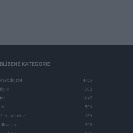
BLÍBENÉ KATEGORIE
ravodajství
4756
ltura
1302
imi
1047
ort
500
 čem se mluví
469
edlčansko
398