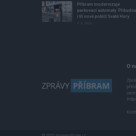
Příbram modernizuje
parkovací automaty. Přibudo
i tři nové poblíž Svaté Hory
3. 8. 2026
O n
Zprá
přin
okre
Příb
Kont
© 2025 zpravypribram.cz