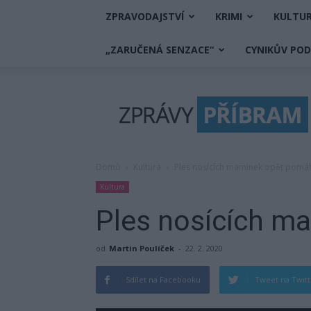
ZPRAVODAJSTVÍ
KRIMI
KULTU
„ZARUČENÁ SENZACE“
CYNIKŮV PO
Zprávy
Příbram
Domů
Kultura
Ples nosících maminek opět pomá
Kultura
Ples nosících m
od
Martin Poulíček
-
22. 2. 2020
Sdílet na Facebooku
Tweet na Twit