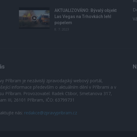
R
D
u
AKTUALIZOVÁNO: Bývalý objekt
Las Vegas na Trhovkách lehl
V
popelem
8. 7. 2023
ás
N
vy Příbram je nezávislý zpravodajský webový portál,
ášející informace především o aktuálním dění v Příbrami a v
su Příbram. Provozovatel: Radek Ctibor, Smetanova 317,
ram III, 26101 Příbram, IČO: 63799731
aktujte nás:
redakce@zpravypribram.cz