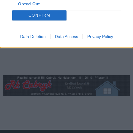
Opted Out
Fesťáczek Presents poprvé míří do
Lesního divadla Skalka. Nabídne hudbu,
CONFIRM
divadlo i tvořivé dílny
Kultura
Data Deletion
Data Access
Privacy Policy