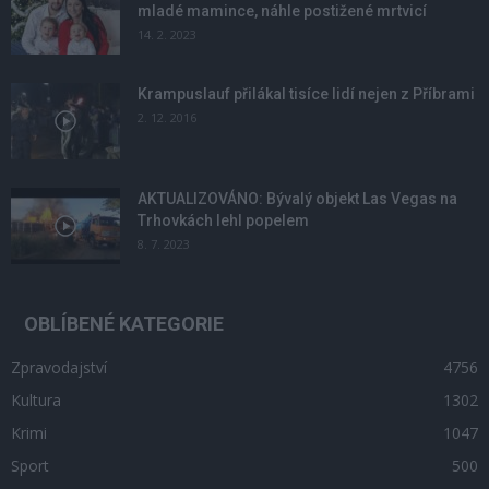
mladé mamince, náhle postižené mrtvicí
14. 2. 2023
Krampuslauf přilákal tisíce lidí nejen z Příbrami
2. 12. 2016
AKTUALIZOVÁNO: Bývalý objekt Las Vegas na
Trhovkách lehl popelem
8. 7. 2023
OBLÍBENÉ KATEGORIE
Zpravodajství
4756
Kultura
1302
Krimi
1047
Sport
500