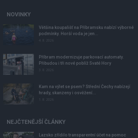
NOVINKY
Většina koupališť na Příbramsku nabízí výborné
podmínky. Horší voda je jen...
4. 8. 2026
Příbram modernizuje parkovací automaty.
Přibudou i tři nové poblíž Svaté Hory
3. 8. 2026
Kam na výlet se psem? Střední Čechy nabízejí
hrady, skanzeny i osvěžení...
1. 8. 2026
NEJČTENĚJŠÍ ČLÁNKY
Lazsko zřídilo transparentní účet na pomoc