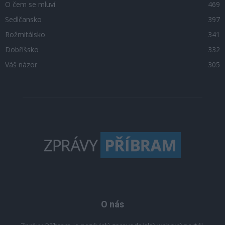
O čem se mluví
469
Sedlčansko
397
Rožmitálsko
341
Dobříšsko
332
Váš názor
305
O nás