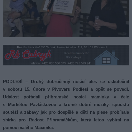
PODLESÍ – Druhý dobročinný nosící ples se uskutečnil
v sobotu 15. února v Pivovaru Podlesí a opět se povedl.
Událost pořádali příbramské nosící maminky v čele
s Markétou Pavláskovou a kromě dobré muziky, spoustu
soutěží a zábavy jak pro dospělé a děti na plese probíhala
sbírka pro Radost Příbramáčkům, který letos vybíral na
pomoc malého Maximka.