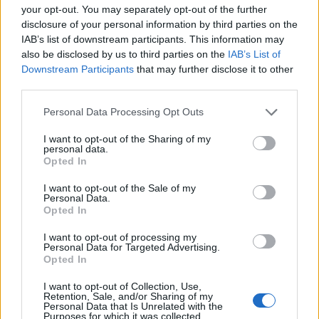
your opt-out. You may separately opt-out of the further
disclosure of your personal information by third parties on the
IAB’s list of downstream participants. This information may
Předchozí článek
Následující článek
also be disclosed by us to third parties on the
IAB’s List of
Reakce starosty Jana
Sucho postihlo obce na sever
Downstream Participants
that may further disclose it to other
Konvalinky na výzvu zastupitelů
od Milevska. Starostové
third parties.
k parkování
společně hledají řešení
Personal Data Processing Opt Outs
I want to opt-out of the Sharing of my
SOUVISEJÍCÍ ČLÁNKY
personal data.
VÍCE OD AUTORA
Opted In
I want to opt-out of the Sale of my
Dnes se v Příbrami otevře výstava
Personal Data.
Opted In
Rovnováha života. Vernisáž nabídne
i hudební a básnický program
Kultura
I want to opt-out of processing my
Personal Data for Targeted Advertising.
Opted In
Festival hudby na zámku Dobříš sází na
jedinečnou atmosféru. Klasiku propojí
I want to opt-out of Collection, Use,
s dalšími žánry i rodinným programem
Retention, Sale, and/or Sharing of my
Dobříšsko
Personal Data that Is Unrelated with the
Purposes for which it was collected.