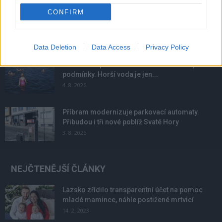
CONFIRM
Obděnice vzpomínaly na filmovou legendu
6. 8. 2026
Data Deletion
Data Access
Privacy Policy
Většina koupališť na Příbramsku nabízí výborné
podmínky. Horší voda je jen...
4. 8. 2026
Příbram modernizuje parkovací automaty.
Přibudou i tři nové poblíž Svaté Hory
3. 8. 2026
NEJČTENĚJŠÍ ČLÁNKY
Lazsko zřídilo transparentní účet na pomoc
mladé mamince, náhle postižené mrtvicí
14. 2. 2023