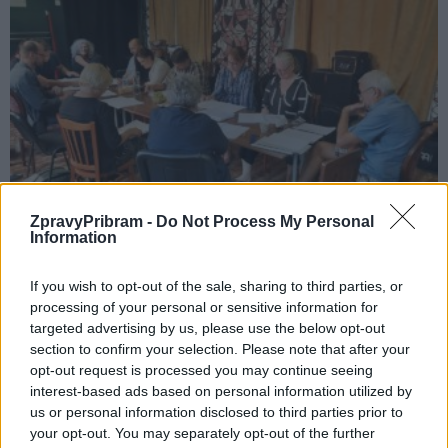
Kultura
ZpravyPribram -
Do Not Process My Personal
Příbramské divadlo zkouší hru podle
Information
legendárního sitcomu
If you wish to opt-out of the sale, sharing to third parties, or
Radek Ctibor
-
5. 9. 2022
0
processing of your personal or sensitive information for
PŘÍBRAM – Už příští měsíc nabídne příbramské divadlo svým divákům
targeted advertising by us, please use the below opt-out
novou inscenaci. V těchto dnech soubor pod vedením svého
section to confirm your selection. Please note that after your
uměleckého šéfa Milana Schejbala totiž zkouší...
opt-out request is processed you may continue seeing
interest-based ads based on personal information utilized by
us or personal information disclosed to third parties prior to
your opt-out. You may separately opt-out of the further