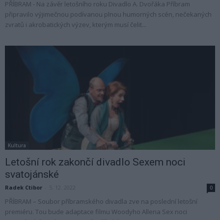
PŘÍBRAM - Na závěr letošního roku Divadlo A. Dvořáka Příbram
připravilo výjimečnou podívanou plnou humorných scén, nečekaných
zvratů i akrobatických výzev, kterým musí čelit...
Kultura
Letošní rok zakončí divadlo Sexem noci
svatojánské
Radek Ctibor
-
5. 12. 2022
0
PŘÍBRAM – Soubor příbramského divadla zve na poslední letošní
premiéru. Tou bude adaptace filmu Woodyho Allena Sex noci