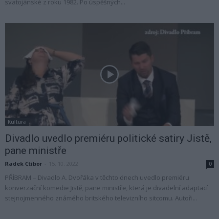
svatojánské z roku 1982. Po úspěšných...
Kultura
Divadlo uvedlo premiéru politické satiry Jistě,
pane ministře
Radek Ctibor
-
15. 10. 2022
0
PŘÍBRAM – Divadlo A. Dvořáka v těchto dnech uvedlo premiéru
konverzační komedie Jistě, pane ministře, která je divadelní adaptací
stejnojmenného známého britského televizního sitcomu. Autoři...