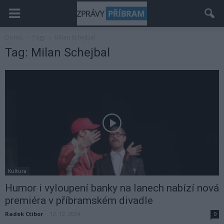
Domů
Tagy
Milan Schejbal
Tag: Milan Schejbal
Kultura
Humor i vyloupení banky na lanech nabízí nová
premiéra v příbramském divadle
Radek Ctibor
-
12. 12. 2024
0