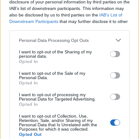
disclosure of your personal information by third parties on the
IAB’s list of downstream participants. This information may
also be disclosed by us to third parties on the
IAB’s List of
Downstream Participants
that may further disclose it to other
third parties.
Personal Data Processing Opt Outs
Kultura
I want to opt-out of the Sharing of my
personal data.
Jak sem vyhrál válku v novém obsazení včetně
Opted In
ředitele divadla
I want to opt-out of the Sale of my
Martin Poulíček
-
21. 2. 2019
0
Personal Data.
Opted In
PŘÍBRAM - Pokud je vám titul povědomý, nemýlíte se. Tato úspěšná
komedie se na prknech divadla hrála přesně před dvanácti
I want to opt-out of processing my
lety. Inscenací Jak jsem vyhrál...
Personal Data for Targeted Advertising.
Opted In
I want to opt-out of Collection, Use,
Retention, Sale, and/or Sharing of my
Personal Data that Is Unrelated with the
Purposes for which it was collected.
Opted Out
NOVINKY