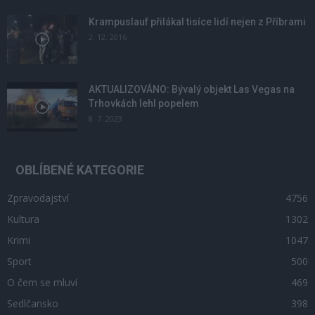
Krampuslauf přilákal tisíce lidí nejen z Příbrami
2. 12. 2016
AKTUALIZOVÁNO: Bývalý objekt Las Vegas na
Trhovkách lehl popelem
8. 7. 2023
OBLÍBENÉ KATEGORIE
Zpravodajství
4756
Kultura
1302
Krimi
1047
Sport
500
O čem se mluví
469
Sedlčansko
398