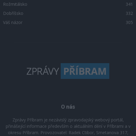
Rožmitálsko
341
Dobříšsko
332
Váš názor
305
O nás
Zprávy Příbram je nezávislý zpravodajský webový portál,
přinášející informace především o aktuálním dění v Příbrami a v
okresu Příbram. Provozovatel: Radek Ctibor, Smetanova 317,