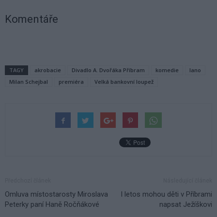
Komentáře
TAGY
akrobacie
Divadlo A. Dvořáka Příbram
komedie
lano
Milan Schejbal
premiéra
Velká bankovní loupež
Předchozí článek
Následující článek
Omluva místostarosty Miroslava
I letos mohou děti v Příbrami
Peterky paní Haně Ročňákové
napsat Ježíškovi