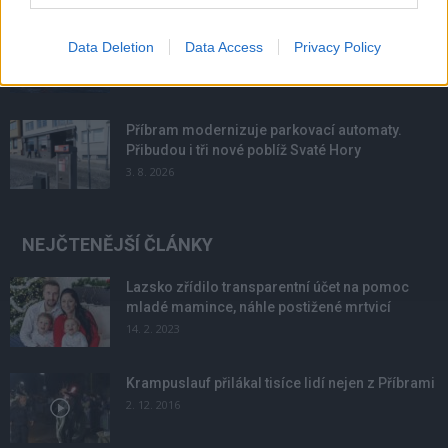
Většina koupališť na Příbramsku nabízí výborné
Data Deletion
Data Access
Privacy Policy
podmínky. Horší voda je jen...
4. 8. 2026
Příbram modernizuje parkovací automaty.
Přibudou i tři nové poblíž Svaté Hory
3. 8. 2026
NEJČTENĚJŠÍ ČLÁNKY
Lazsko zřídilo transparentní účet na pomoc
mladé mamince, náhle postižené mrtvicí
14. 2. 2023
Krampuslauf přilákal tisíce lidí nejen z Příbrami
2. 12. 2016