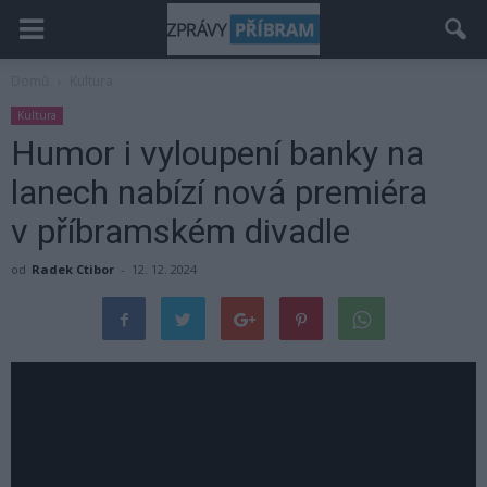
Domů
Kultura
Kultura
Humor i vyloupení banky na
lanech nabízí nová premiéra
v příbramském divadle
od
Radek Ctibor
-
12. 12. 2024