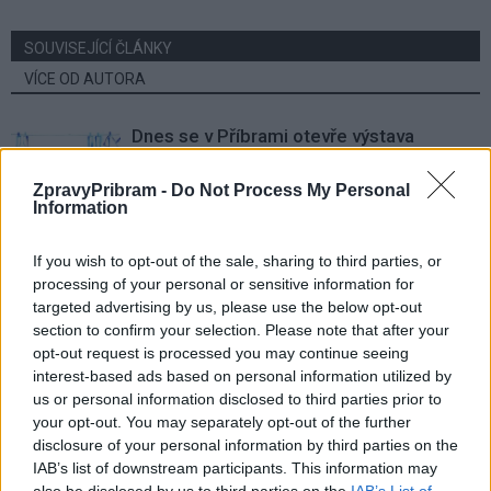
SOUVISEJÍCÍ ČLÁNKY
VÍCE OD AUTORA
Dnes se v Příbrami otevře výstava
Rovnováha života. Vernisáž nabídne
i hudební a básnický program
ZpravyPribram -
Do Not Process My Personal
Kultura
Information
Festival hudby na zámku Dobříš sází na
If you wish to opt-out of the sale, sharing to third parties, or
jedinečnou atmosféru. Klasiku propojí
processing of your personal or sensitive information for
s dalšími žánry i rodinným programem
Dobříšsko
targeted advertising by us, please use the below opt-out
section to confirm your selection. Please note that after your
Fesťáczek Presents poprvé míří do
opt-out request is processed you may continue seeing
Lesního divadla Skalka. Nabídne hudbu,
interest-based ads based on personal information utilized by
divadlo i tvořivé dílny
us or personal information disclosed to third parties prior to
Kultura
your opt-out. You may separately opt-out of the further
disclosure of your personal information by third parties on the
IAB’s list of downstream participants. This information may