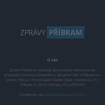
O nás
Zprávy Příbram je nezávislý zpravodajský webový portál,
přinášející informace především o aktuálním dění v Příbrami a v
okresu Příbram. Provozovatel: Radek Ctibor, Smetanova 317,
Příbram III, 26101 Příbram, IČO: 63799731
Kontaktujte nás:
redakce@zpravypribram.cz