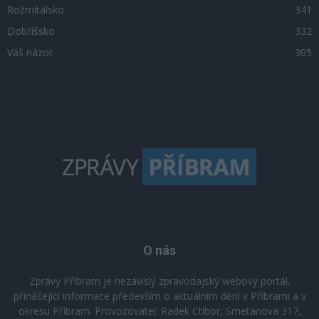
Rožmitálsko
341
Dobříšsko
332
Váš názor
305
O nás
Zprávy Příbram je nezávislý zpravodajský webový portál,
přinášející informace především o aktuálním dění v Příbrami a v
okresu Příbram. Provozovatel: Radek Ctibor, Smetanova 317,