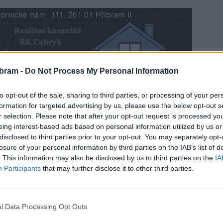
bram -
Do Not Process My Personal Information
ovou sérii pořadů, která nabídne pohled do divadelního
to opt-out of the sale, sharing to third parties, or processing of your per
formation for targeted advertising by us, please use the below opt-out s
r selection. Please note that after your opt-out request is processed y
eing interest-based ads based on personal information utilized by us or
disclosed to third parties prior to your opt-out. You may separately opt-
losure of your personal information by third parties on the IAB’s list of
. This information may also be disclosed by us to third parties on the
IA
Participants
that may further disclose it to other third parties.
l Data Processing Opt Outs
opona
pořad
Rádio Otava
zákulisí