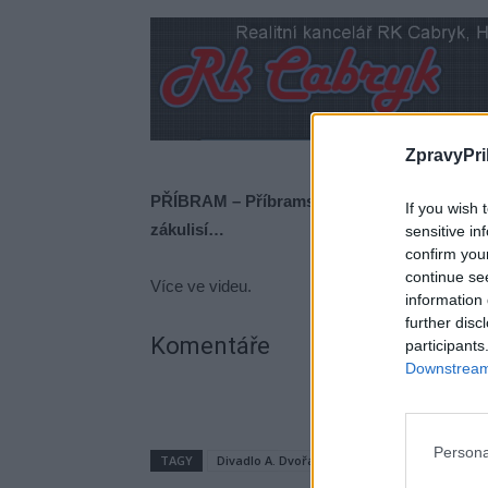
ZpravyPri
PŘÍBRAM –
Příbramské divadlo připravuje n
If you wish 
zákulisí…
sensitive in
confirm you
continue se
Více ve videu.
information 
further disc
Komentáře
participants
Downstream 
Persona
TAGY
Divadlo A. Dvořáka Příbram
Lukáš Typlt