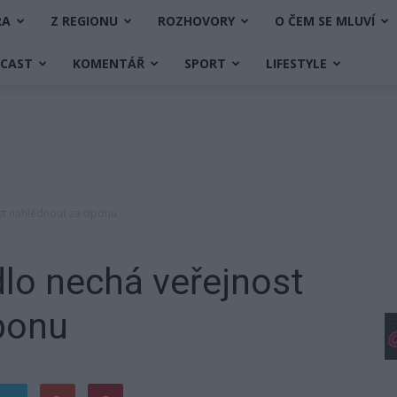
RA
Z REGIONU
ROZHOVORY
O ČEM SE MLUVÍ
DCAST
KOMENTÁŘ
SPORT
LIFESTYLE
st nahlédnout za oponu
lo nechá veřejnost
ponu