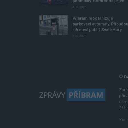
podmínky. Horší voda je jen...
4. 8. 2026
Příbram modernizuje
parkovací automaty. Přibudo
i tři nové poblíž Svaté Hory
3. 8. 2026
O n
Zprá
přin
okre
Příb
Kont