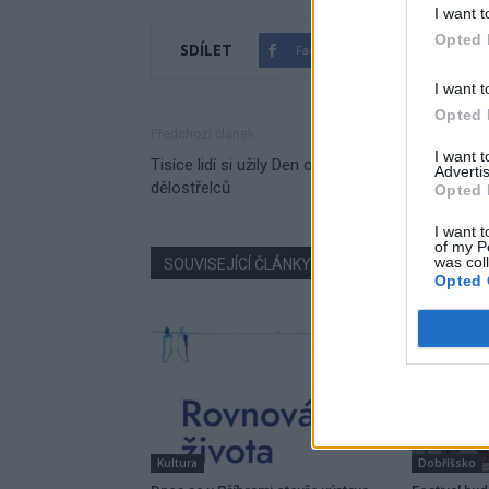
I want t
Opted 
SDÍLET
Facebook
Twitter
I want t
Opted 
Předchozí článek
I want 
Tisíce lidí si užily Den otevřených dveří u jineck
Advertis
dělostřelců
Opted 
I want t
of my P
was col
SOUVISEJÍCÍ ČLÁNKY
VÍCE OD AUTORA
Opted 
Kultura
Dobříšsko