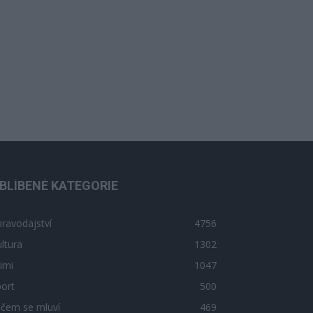
BLÍBENÉ KATEGORIE
ravodajství
4756
ltura
1302
imi
1047
ort
500
 čem se mluví
469