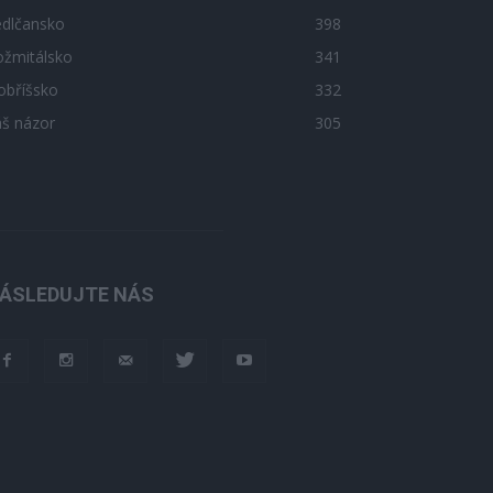
edlčansko
398
ožmitálsko
341
obříšsko
332
áš názor
305
ÁSLEDUJTE NÁS