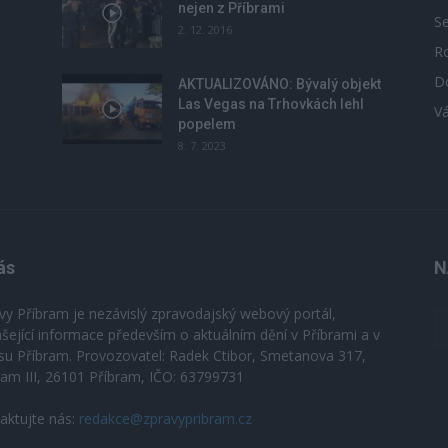
nejen z Příbrami
S
2. 12. 2016
R
D
u
AKTUALIZOVÁNO: Bývalý objekt
Las Vegas na Trhovkách lehl
V
popelem
8. 7. 2023
ás
N
vy Příbram je nezávislý zpravodajský webový portál,
ášející informace především o aktuálním dění v Příbrami a v
su Příbram. Provozovatel: Radek Ctibor, Smetanova 317,
ram III, 26101 Příbram, IČO: 63799731
aktujte nás:
redakce@zpravypribram.cz