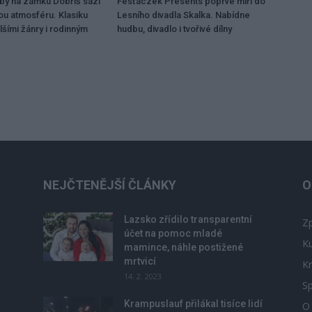
dby na zámku Dobříš sází
Fesťáczek Presents poprvé míří do
ou atmosféru. Klasiku
Lesního divadla Skalka. Nabídne
lšími žánry i rodinným
hudbu, divadlo i tvořivé dílny
NEJČTENĚJŠÍ ČLÁNKY
O
Lazsko zřídilo transparentní
Zp
účet na pomoc mladé
Ku
mamince, náhle postižené
mrtvicí
Kr
14. 2. 2023
Sp
Krampuslauf přilákal tisíce lidí
O