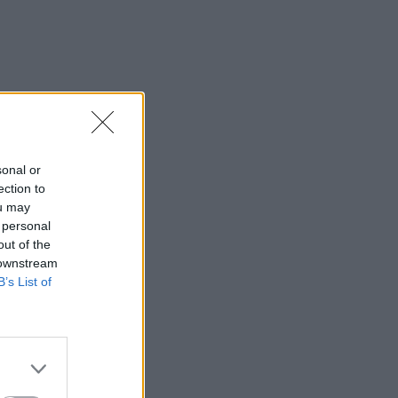
sonal or
ection to
ou may
 personal
out of the
 downstream
B’s List of