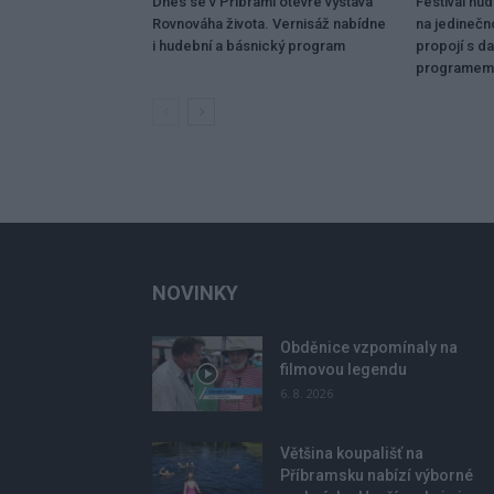
Dnes se v Příbrami otevře výstava
Festival hu
Rovnováha života. Vernisáž nabídne
na jedinečn
i hudební a básnický program
propojí s da
programem
NOVINKY
Obděnice vzpomínaly na
filmovou legendu
6. 8. 2026
Většina koupališť na
Příbramsku nabízí výborné