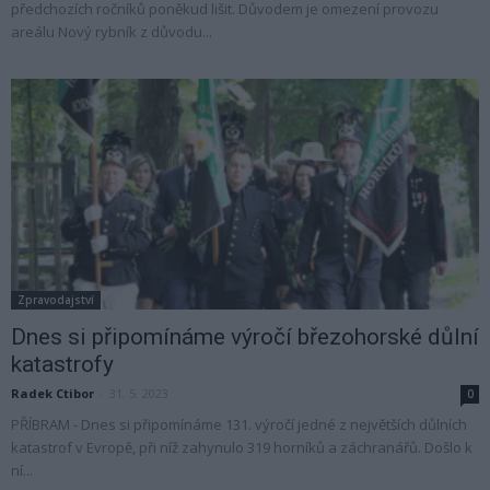
předchozích ročníků poněkud lišit. Důvodem je omezení provozu
areálu Nový rybník z důvodu...
Zpravodajství
Dnes si připomínáme výročí březohorské důlní
katastrofy
Radek Ctibor
-
31. 5. 2023
0
PŘÍBRAM - Dnes si připomínáme 131. výročí jedné z největších důlních
katastrof v Evropě, při níž zahynulo 319 horníků a záchranářů. Došlo k
ní...