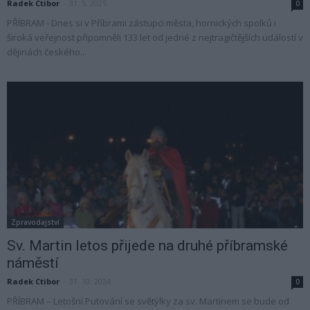
Radek Ctibor
-
31. 5. 2025
0
PŘÍBRAM - Dnes si v Příbrami zástupci města, hornických spolků i
široká veřejnost připomněli 133 let od jedné z nejtragičtějších událostí v
dějinách českého...
Zpravodajství
Sv. Martin letos přijede na druhé příbramské
náměstí
Radek Ctibor
-
31. 10. 2024
0
PŘÍBRAM – Letošní Putování se světýlky za sv. Martinem se bude od