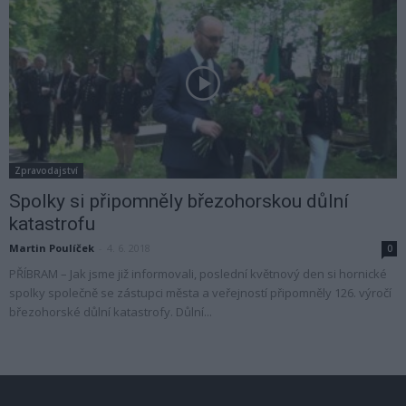
Zpravodajství
Spolky si připomněly březohorskou důlní
katastrofu
Martin Poulíček
-
4. 6. 2018
0
PŘÍBRAM – Jak jsme již informovali, poslední květnový den si hornické
spolky společně se zástupci města a veřejností připomněly 126. výročí
březohorské důlní katastrofy. Důlní...