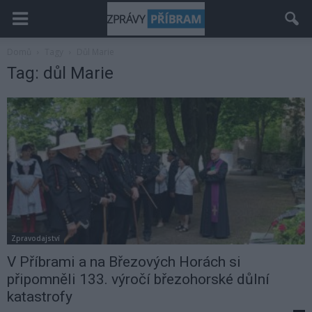
Domů
Tagy
Důl Marie
Tag: důl Marie
Zpravodajství
V Příbrami a na Březových Horách si
připomněli 133. výročí březohorské důlní
katastrofy