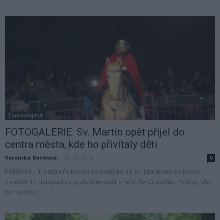
Zpravodajství
FOTOGALERIE: Sv. Martin opět přijel do
centra města, kde ho přivítaly děti
Veronika Bonková
-
11. 11. 2018
0
PŘÍBRAM – Tradiční Putování se světýlky za sv. Martinem se konal
v neděli 11. listopadu v podvečer opět v režii členů spolku Prokop, aby
na náměstí...