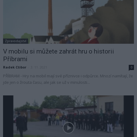
Zpravodajství
V mobilu si můžete zahrát hru o historii
Příbrami
Radek Ctibor
-
3. 11. 2021
0
PŘÍBRAM - Hry na mobil mají své příznivce i odpůrce. Mnozí namítají, že
jde jen o žrouta času, ale jak se už v minulosti...