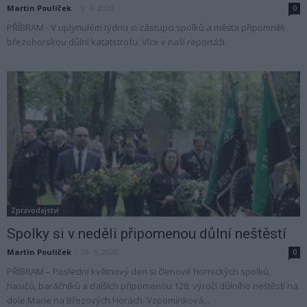
Martin Poulíček
-
9. 6. 2020
0
PŘÍBRAM - V uplynulém týdnu si zástupci spolků a města připomněli
březohorskou důlní katatstrofu. Více v naší reportáži.
Zpravodajství
Spolky si v neděli připomenou důlní neštěstí
Martin Poulíček
-
29. 5. 2020
0
PŘÍBRAM – Poslední květnový den si členové hornických spolků,
hasičů, baráčníků a dalších připomenou 128. výročí důlního neštěstí na
dole Marie na Březových Horách. Vzpomínková...