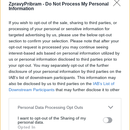
ZpravyPribram -
Do Not Process My Personal
Zpravodajství
Information
Před 129 lety zahynulo na Březových Horách
přes 300 havířů
If you wish to opt-out of the sale, sharing to third parties, or
processing of your personal or sensitive information for
Radek Ctibor
-
31. 5. 2021
0
targeted advertising by us, please use the below opt-out
PŘÍBRAM - Dnes si připomínáme 129. výročí jedné z největších důlních
section to confirm your selection. Please note that after your
katastrof v Evropě, při níž zahynulo 319 horníků a záchranářů. Došlo k
opt-out request is processed you may continue seeing
ní...
interest-based ads based on personal information utilized by
us or personal information disclosed to third parties prior to
your opt-out. You may separately opt-out of the further
disclosure of your personal information by third parties on the
IAB’s list of downstream participants. This information may
also be disclosed by us to third parties on the
IAB’s List of
Downstream Participants
that may further disclose it to other
third parties.
Personal Data Processing Opt Outs
I want to opt-out of the Sharing of my
personal data.
Zpravodajství
Opted In