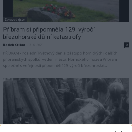
Zpravodajství
Příbram si připomněla 129. výročí
březohorské důlní katastrofy
Radek Ctibor
-
3. 6. 2021
0
PŘÍBRAM - Poslední květnový den si zástupci hornických i dalších
příbramských spolků, vedení města, Hornického muzea Příbram
společně s veřejností připomněli 129. výročí březohroské...