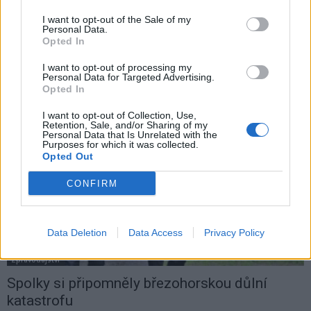
Vedení města skautům schválilo užívání části
I want to opt-out of the Sale of my
prostor na Dole Marii
Personal Data.
Opted In
Martin Poulíček
-
25. 3. 2021
0
PŘÍBRAM - Smutný příběh hledání prostor pro některé skautské oddíly
I want to opt-out of processing my
v Příbrami se zřejmě chýlí ke konci. Vedení města na svém březnovém
Personal Data for Targeted Advertising.
Opted In
zasedání schválilo,...
I want to opt-out of Collection, Use,
Retention, Sale, and/or Sharing of my
Personal Data that Is Unrelated with the
Purposes for which it was collected.
Opted Out
CONFIRM
Data Deletion
Data Access
Privacy Policy
Zpravodajství
Spolky si připomněly březohorskou důlní
katastrofu