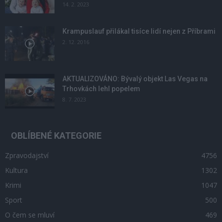
14. 2. 2023
Krampuslauf přilákal tisíce lidí nejen z Příbrami
2. 12. 2016
AKTUALIZOVÁNO: Bývalý objekt Las Vegas na
Trhovkách lehl popelem
8. 7. 2023
OBLÍBENÉ KATEGORIE
Zpravodajství
4756
Kultura
1302
Krimi
1047
Sport
500
O čem se mluví
469