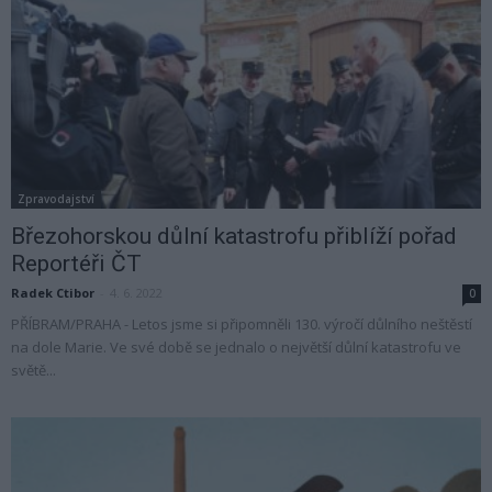
Zpravodajství
Březohorskou důlní katastrofu přiblíží pořad
Reportéři ČT
Radek Ctibor
-
4. 6. 2022
0
PŘÍBRAM/PRAHA - Letos jsme si připomněli 130. výročí důlního neštěstí
na dole Marie. Ve své době se jednalo o největší důlní katastrofu ve
světě...