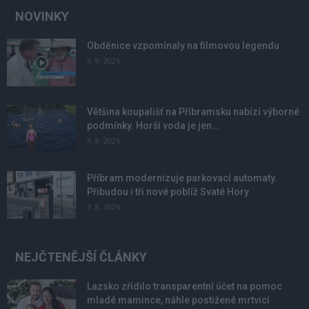
NOVINKY
Obděnice vzpomínaly na filmovou legendu
6. 8. 2026
Většina koupališť na Příbramsku nabízí výborné
podmínky. Horší voda je jen...
4. 8. 2026
Příbram modernizuje parkovací automaty.
Přibudou i tři nové poblíž Svaté Hory
3. 8. 2026
NEJČTENĚJŠÍ ČLÁNKY
Lazsko zřídilo transparentní účet na pomoc
mladé mamince, náhle postižené mrtvicí