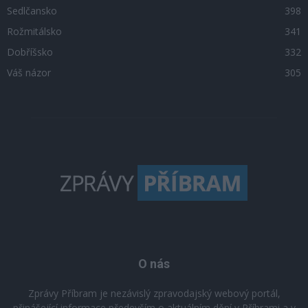
Sedlčansko
398
Rožmitálsko
341
Dobříšsko
332
Váš názor
305
O nás
Zprávy Příbram je nezávislý zpravodajský webový portál,
přinášející informace především o aktuálním dění v Příbrami a v