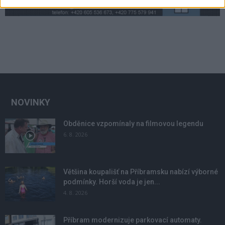
NOVINKY
Obděnice vzpomínaly na filmovou legendu
6. 8. 2026
Většina koupališť na Příbramsku nabízí výborné
podmínky. Horší voda je jen...
4. 8. 2026
Příbram modernizuje parkovací automaty.