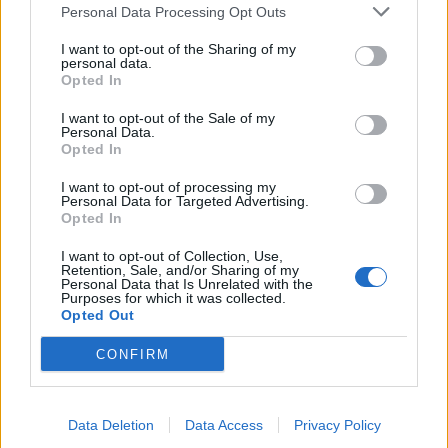
výborné podmínky. Horší voda je jen na
Personal Data Processing Opt Outs
Živohošti
Zpravodajství
I want to opt-out of the Sharing of my
personal data.
Příbram modernizuje parkovací automaty.
Opted In
Přibudou i tři nové poblíž Svaté Hory
I want to opt-out of the Sale of my
Zpravodajství
Personal Data.
Opted In
Středočeský kraj upravil pravidla soutěže.
I want to opt-out of processing my
Obce nově získají body i za předcházení
Personal Data for Targeted Advertising.
Opted In
vzniku odpadu
Zpravodajství
I want to opt-out of Collection, Use,
Retention, Sale, and/or Sharing of my
Personal Data that Is Unrelated with the
Purposes for which it was collected.
Opted Out
CONFIRM
Data Deletion
Data Access
Privacy Policy