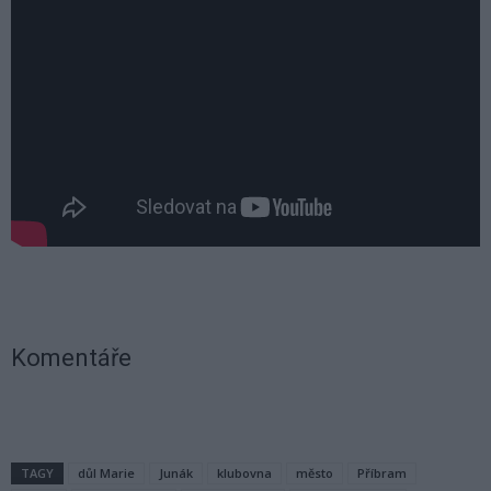
Komentáře
TAGY
důl Marie
Junák
klubovna
město
Příbram