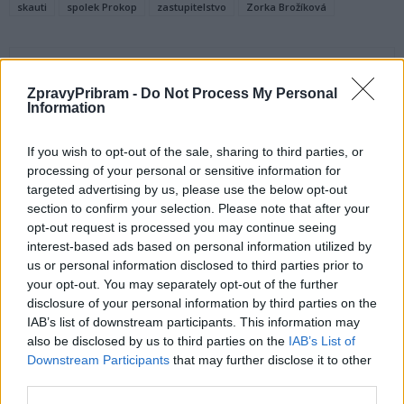
skauti
spolek Prokop
zastupitelstvo
Zorka Brožíková
ZpravyPribram -
Do Not Process My Personal
Information
If you wish to opt-out of the sale, sharing to third parties, or
processing of your personal or sensitive information for
targeted advertising by us, please use the below opt-out
Předchozí článek
Následující článek
section to confirm your selection. Please note that after your
Město získalo dotaci na
Silniční kontroly v posledních
opt-out request is processed you may continue seeing
kanalizaci v Lazci
dnech odhalily několik hříšníků
interest-based ads based on personal information utilized by
za volantem
us or personal information disclosed to third parties prior to
your opt-out. You may separately opt-out of the further
disclosure of your personal information by third parties on the
SOUVISEJÍCÍ ČLÁNKY
IAB’s list of downstream participants. This information may
also be disclosed by us to third parties on the
IAB’s List of
VÍCE OD AUTORA
Downstream Participants
that may further disclose it to other
third parties.
Většina koupališť na Příbramsku nabízí