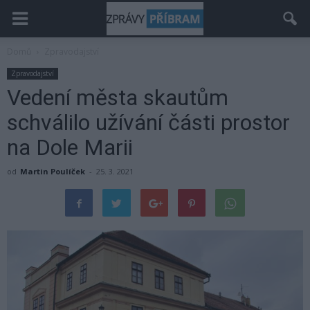
Domů
Zpravodajství
Zpravodajství
Vedení města skautům
schválilo užívání části prostor
na Dole Marii
od
Martin Poulíček
-
25. 3. 2021