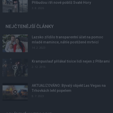
Přibudou i tři nové poblíž Svaté Hory
3. 8. 2026
NEJČTENĚJŠÍ ČLÁNKY
Lazsko zřídilo transparentní účet na pomoc
mladé mamince, náhle postižené mrtvicí
14. 2. 2023
Krampuslauf přilákal tisíce lidí nejen z Příbrami
2. 12. 2016
AKTUALIZOVÁNO: Bývalý objekt Las Vegas na
Trhovkách lehl popelem
8. 7. 2023