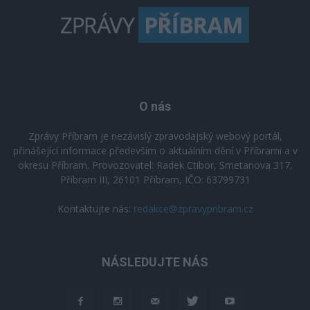
O nás
Zprávy Příbram je nezávislý zpravodajský webový portál,
přinášející informace především o aktuálním dění v Příbrami a v
okresu Příbram. Provozovatel: Radek Ctibor, Smetanova 317,
Příbram III, 26101 Příbram, IČO: 63799731
Kontaktujte nás:
redakce@zpravypribram.cz
NÁSLEDUJTE NÁS