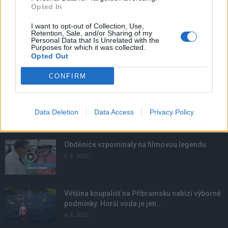
Opted In
I want to opt-out of Collection, Use,
Retention, Sale, and/or Sharing of my
Personal Data that Is Unrelated with the
Purposes for which it was collected.
Opted Out
CONFIRM
Data Deletion
Data Access
Privacy Policy
NOVINKY
Obděnice vzpomínaly na filmovou legendu
6. 8. 2026
Většina koupališť na Příbramsku nabízí výborné
podmínky. Horší voda je jen...
4. 8. 2026