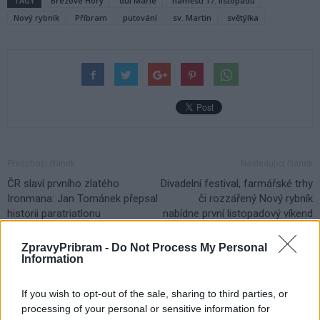
TAGY
Březové Hory
důl Marie
náměstí 17. listopadu
Nový rybník
Příbram
putování
sv. Martin
světýlka
Předchozí článek
Následující článek
ČR slaví prvního zlatého
Divadelní festival, farmářské trhy
Ironmana: Jan Tománek přepsal
či rozzářený Nový rybník
historii paratriatlonu
nabídne první listopadový víkend
v Příbrami
ZpravyPribram -
Do Not Process My Personal
Information
SOUVISEJÍCÍ ČLÁNKY
If you wish to opt-out of the sale, sharing to third parties, or
VÍCE OD AUTORA
processing of your personal or sensitive information for