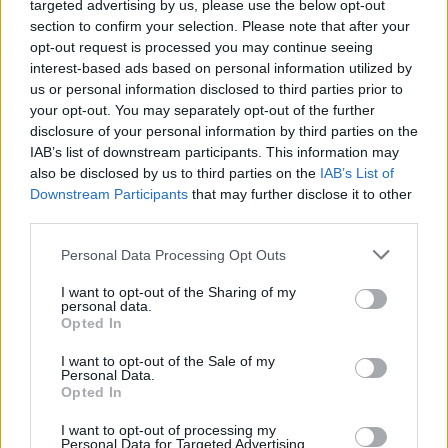
targeted advertising by us, please use the below opt-out
Většina koupališť na Příbramsku nabízí
section to confirm your selection. Please note that after your
výborné podmínky. Horší voda je jen na
opt-out request is processed you may continue seeing
Živohošti
interest-based ads based on personal information utilized by
Zpravodajství
us or personal information disclosed to third parties prior to
your opt-out. You may separately opt-out of the further
Příbram modernizuje parkovací automaty.
disclosure of your personal information by third parties on the
Přibudou i tři nové poblíž Svaté Hory
IAB’s list of downstream participants. This information may
Zpravodajství
also be disclosed by us to third parties on the
IAB’s List of
Downstream Participants
that may further disclose it to other
Středočeský kraj upravil pravidla soutěže.
third parties.
Obce nově získají body i za předcházení
Personal Data Processing Opt Outs
vzniku odpadu
Zpravodajství
I want to opt-out of the Sharing of my
personal data.
Opted In
I want to opt-out of the Sale of my
Personal Data.
Opted In
I want to opt-out of processing my
Personal Data for Targeted Advertising.