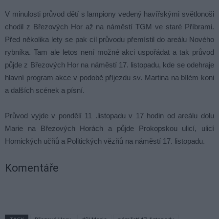
V minulosti průvod dětí s lampiony vedený havířskými světlonoši
chodil z Březových Hor až na náměstí TGM ve staré Příbrami.
Před několika lety se pak cíl průvodu přemístil do areálu Nového
rybníka. Tam ale letos není možné akci uspořádat a tak průvod
půjde z Březových Hor na náměstí 17. listopadu, kde se odehraje
hlavní program akce v podobě příjezdu sv. Martina na bílém koni
a dalších scének a písní.
Průvod vyjde v pondělí 11 .listopadu v 17 hodin od areálu dolu
Marie na Březových Horách a půjde Prokopskou ulicí, ulicí
Hornických učňů a Politických vězňů na náměstí 17. listopadu.
Komentáře