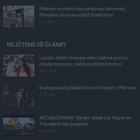
Příbram modernizuje parkovací automaty.
Přibudou i tři nové poblíž Svaté Hory
3. 8. 2026
NEJČTENĚJŠÍ ČLÁNKY
Lazsko zřídilo transparentní účet na pomoc
mladé mamince, náhle postižené mrtvicí
14. 2. 2023
Krampuslauf přilákal tisíce lidí nejen z Příbrami
2. 12. 2016
AKTUALIZOVÁNO: Bývalý objekt Las Vegas na
Trhovkách lehl popelem
8. 7. 2023