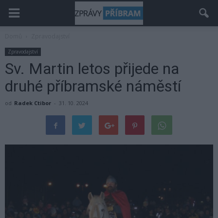
Domů
Zpravodajství
Zpravodajství
Sv. Martin letos přijede na
druhé příbramské náměstí
od
Radek Ctibor
-
31. 10. 2024