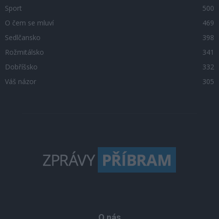
Sport
500
O čem se mluví
469
Sedlčansko
398
Rožmitálsko
341
Dobříšsko
332
Váš názor
305
O nás