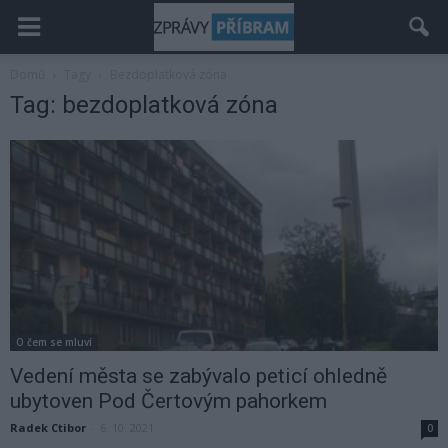
Domů
Tagy
Bezdoplatková zóna
Tag: bezdoplatková zóna
O čem se mluví
Vedení města se zabývalo peticí ohledně
ubytoven Pod Čertovým pahorkem
Radek Ctibor
-
6. 10. 2021
0