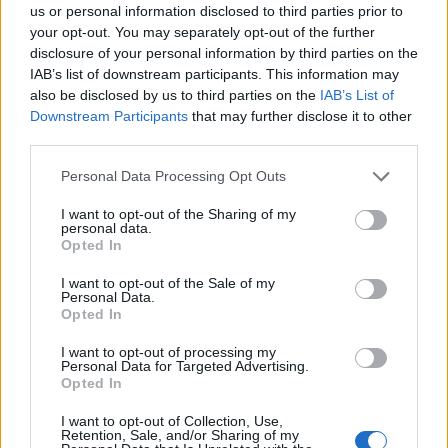
us or personal information disclosed to third parties prior to
your opt-out. You may separately opt-out of the further
disclosure of your personal information by third parties on the
IAB’s list of downstream participants. This information may
NOVINKY
also be disclosed by us to third parties on the
IAB’s List of
Downstream Participants
that may further disclose it to other
Obděnice vzpomínaly na filmovou legendu
third parties.
6. 8. 2026
Personal Data Processing Opt Outs
I want to opt-out of the Sharing of my
Většina koupališť na Příbramsku nabízí výborné
personal data.
podmínky. Horší voda je jen...
Opted In
4. 8. 2026
I want to opt-out of the Sale of my
Personal Data.
Opted In
Příbram modernizuje parkovací automaty.
Přibudou i tři nové poblíž Svaté Hory
I want to opt-out of processing my
3. 8. 2026
Personal Data for Targeted Advertising.
Opted In
I want to opt-out of Collection, Use,
NEJČTENĚJŠÍ ČLÁNKY
Retention, Sale, and/or Sharing of my