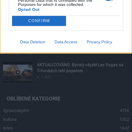
Personal Data that Is Unrelated with the
Purposes for which it was collected.
Lazsko zřídilo transparentní účet na pomoc
Opted Out
mladé mamince, náhle postižené mrtvicí
14. 2. 2023
CONFIRM
Krampuslauf přilákal tisíce lidí nejen z Příbrami
Data Deletion
Data Access
Privacy Policy
2. 12. 2016
AKTUALIZOVÁNO: Bývalý objekt Las Vegas na
Trhovkách lehl popelem
8. 7. 2023
OBLÍBENÉ KATEGORIE
Zpravodajství
4756
Kultura
1302
Krimi
1047