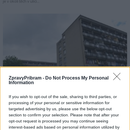
je v okolí těch v ulici...
Zpravodajství
ZpravyPribram -
Do Not Process My Personal
Příbram zvažuje zavedení bezdoplatkových
Information
zón v okolí ubytoven
If you wish to opt-out of the sale, sharing to third parties, or
Radek Ctibor
-
29. 7. 2021
0
processing of your personal or sensitive information for
PŘÍBRAM - Některé ubytovny na území města jsou častým tématem
targeted advertising by us, please use the below opt-out
kritiky. Problémy v okolí ubytoven se město snaží řešit dlouhodobě a
section to confirm your selection. Please note that after your
inspiraci hledá i ve...
opt-out request is processed you may continue seeing
interest-based ads based on personal information utilized by