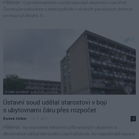
PŘÍBRAM - O problematickém soužití obyvatel ubytoven v ulici Pod
Čerotovým pahorkem s lidmi bydlících v okolních panelových domech
se mluví už dlouho. Ti...
O čem se mluví
Ústavní soud udělal starostovi v boji
s ubytovnami čáru přes rozpočet
Radek Ctibor
-
14. 9. 2021
0
PŘÍBRAM - Na obyvatele některých příbramských ubytoven si
dlouhodobě stěžují lidé bydlící v jejich blízkosti. Asi nejpalčivější situace