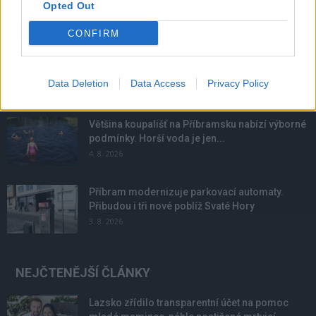
Opted Out
NOVINKY
CONFIRM
Obděnice vzpomínaly na filmovou legendu
6. 8. 2026
Data Deletion
Data Access
Privacy Policy
Většina koupališť na Příbramsku nabízí výborné
podmínky. Horší voda je jen...
4. 8. 2026
Příbram modernizuje parkovací automaty.
Přibudou i tři nové poblíž Svaté Hory
3. 8. 2026
NEJČTENĚJŠÍ ČLÁNKY
Lazsko zřídilo transparentní účet na pomoc