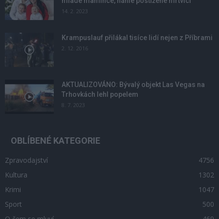
mladé mamince, náhle postižené mrtvicí
14. 2. 2023
Krampuslauf přilákal tisíce lidí nejen z Příbrami
2. 12. 2016
AKTUALIZOVÁNO: Bývalý objekt Las Vegas na
Trhovkách lehl popelem
8. 7. 2023
OBLÍBENÉ KATEGORIE
Zpravodajství
4756
Kultura
1302
Krimi
1047
Sport
500
O čem se mluví
469