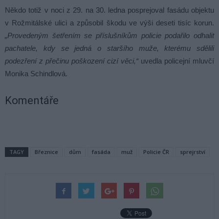
Někdo totiž v noci z 29. na 30. ledna posprejoval fasádu objektu
v Rožmitálské ulici a způsobil škodu ve výši deseti tisíc korun.
„Provedeným šetřením se příslušníkům policie podařilo odhalit
pachatele, kdy se jedná o staršího muže, kterému sdělili
podezření z přečinu poškození cizí věci,“
uvedla policejní mluvčí
Monika Schindlová.
Komentáře
TAGY
Březnice
dům
fasáda
muž
Policie ČR
sprejrství