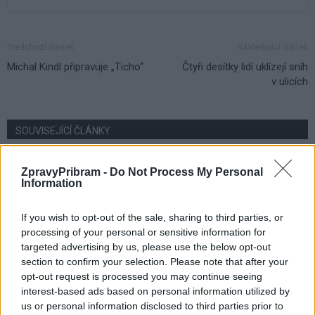
Předchozí článek
Následující článek
Michal Kindl připravuje „Ticho“
Čtyři desítky lidí uklízejí sníh
v ulicích
SOUVISEJÍCÍ ČLÁNKY
VÍCE OD AUTORA
ZpravyPribram -
Do Not Process My Personal
Information
Vykradených aut na Příbramsku přibylo.
Policie připomíná: Auto není trezor
If you wish to opt-out of the sale, sharing to third parties, or
Krimi
processing of your personal or sensitive information for
targeted advertising by us, please use the below opt-out
Každý sedmý řidič měl problém. Policie
section to confirm your selection. Please note that after your
při víkendové akci na Příbramsku odhalila
opt-out request is processed you may continue seeing
30 přestupků
Krimi
interest-based ads based on personal information utilized by
us or personal information disclosed to third parties prior to