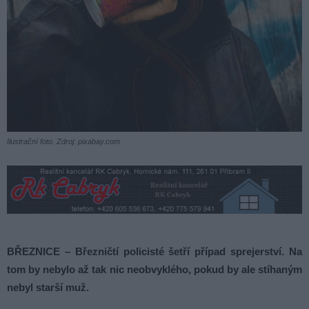
Ilustrační foto. Zdroj: pixabay.com
BŘEZNICE – Březničtí policisté šetří případ sprejerství. Na
tom by nebylo až tak nic neobvyklého, pokud by ale stíhaným
nebyl starší muž.