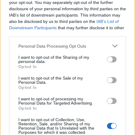
your opt-out. You may separately opt-out of the further
Čtvrtina řidičů při kontrole na Příbramsku
disclosure of your personal information by third parties on the
neobstála. Policie o prázdninách zpřísní
IAB’s list of downstream participants. This information may
dohled na silnicích
Krimi
also be disclosed by us to third parties on the
IAB’s List of
Downstream Participants
that may further disclose it to other
third parties.
Personal Data Processing Opt Outs
I want to opt-out of the Sharing of my
personal data.
Opted In
I want to opt-out of the Sale of my
Personal Data.
Opted In
I want to opt-out of processing my
Personal Data for Targeted Advertising.
Opted In
I want to opt-out of Collection, Use,
Retention, Sale, and/or Sharing of my
Personal Data that Is Unrelated with the
Purposes for which it was collected.