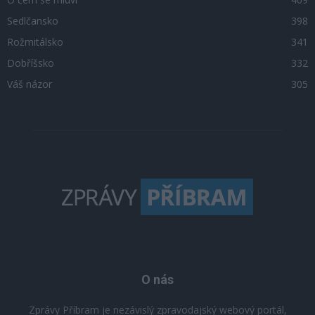
Sedlčansko
398
Rožmitálsko
341
Dobříšsko
332
Váš názor
305
O nás
Zprávy Příbram je nezávislý zpravodajský webový portál,