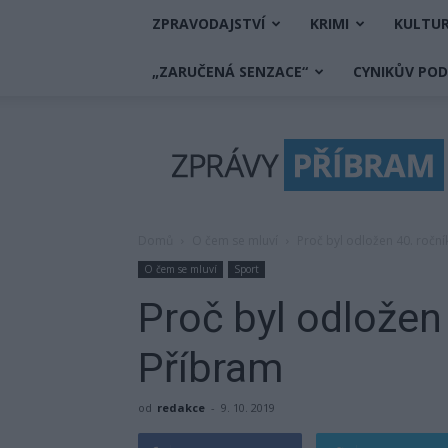
ZPRAVODAJSTVÍ
KRIMI
KULTU
„ZARUČENÁ SENZACE“
CYNIKŮV PO
Zprávy
Příbram
Domů
O čem se mluví
Proč byl odložen 40. roční
O čem se mluví
Sport
Proč byl odložen 
Příbram
od
redakce
-
9. 10. 2019