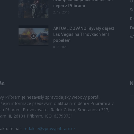
O
nejen z Příbrami
S
2. 12. 2016
R
D
u
AKTUALIZOVÁNO: Bývalý objekt
Las Vegas na Trhovkách lehl
V
popelem
8. 7. 2023
ás
N
vy Příbram je nezávislý zpravodajský webový portál,
ášející informace především o aktuálním dění v Příbrami a v
su Příbram. Provozovatel: Radek Ctibor, Smetanova 317,
ram III, 26101 Příbram, IČO: 63799731
aktujte nás:
redakce@zpravypribram.cz