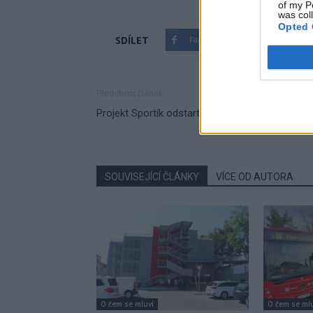
of my P
was col
Opted 
SDÍLET
Facebook
Twitter
Předchozí článek
Projekt Sportík odstartoval
SOUVISEJÍCÍ ČLÁNKY
VÍCE OD AUTORA
O čem se mluví
O čem se ml