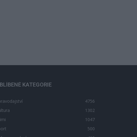
BLÍBENÉ KATEGORIE
ravodajství
4756
ltura
1302
imi
1047
ort
500