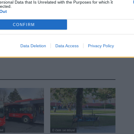
ersonal Data that Is Unrelated with the Purposes for which it
lected.
Out
CONFIRM
Následující článek
Data Deletion
Data Access
Privacy Policy
Kvůli nepozornosti přišla o kabelku, policie
připomíná, jak tomu předejít
uví
O čem se mluví