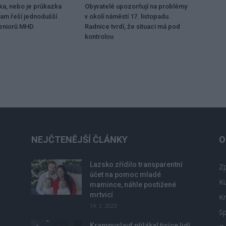
ka, nebo je průkazka
Obyvatelé upozorňují na problémy
ram řeší jednodušší
v okolí náměstí 17. listopadu.
seniorů MHD
Radnice tvrdí, že situaci má pod
kontrolou
NEJČTENĚJŠÍ ČLÁNKY
O
Lazsko zřídilo transparentní
Zp
účet na pomoc mladé
Ku
mamince, náhle postižené
mrtvicí
Kr
14. 2. 2023
Sp
Krampuslauf přilákal tisíce lidí