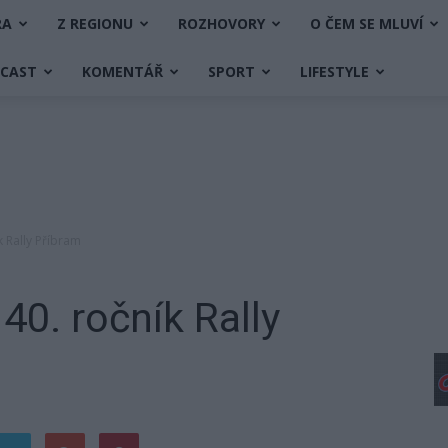
RA
Z REGIONU
ROZHOVORY
O ČEM SE MLUVÍ
DCAST
KOMENTÁŘ
SPORT
LIFESTYLE
k Rally Příbram
40. ročník Rally