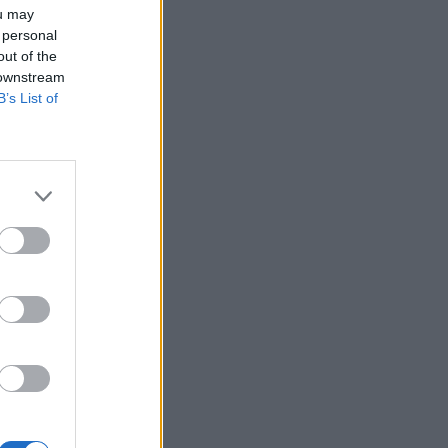
ou may
 personal
out of the
 downstream
B’s List of