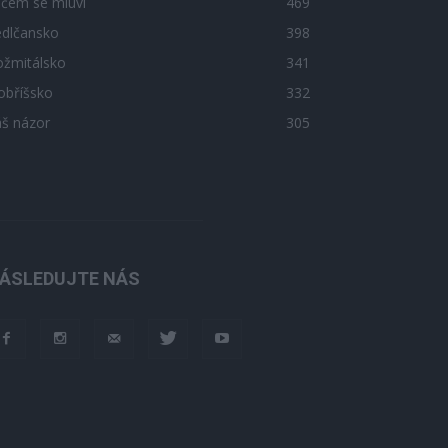
 čem se mluví
469
edlčansko
398
ožmitálsko
341
obříšsko
332
áš názor
305
ÁSLEDUJTE NÁS