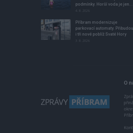
podmínky. Horší voda je jen...
4. 8. 2026
Příbram modernizuje
parkovací automaty. Přibudo
i tři nové poblíž Svaté Hory
3. 8. 2026
O n
Zprá
přin
okre
Příb
Kont