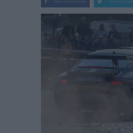
Sdílet na Facebooku
Tweet na Twit