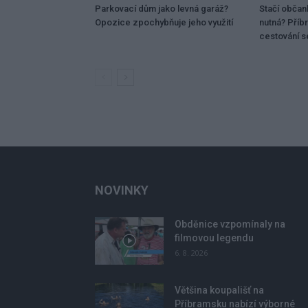
Parkovací dům jako levná garáž?
Stačí občan
Opozice zpochybňuje jeho využití
nutná? Příb
cestování 
NOVINKY
Obděnice vzpomínaly na
filmovou legendu
6. 8. 2026
Většina koupališť na
Příbramsku nabízí výborné