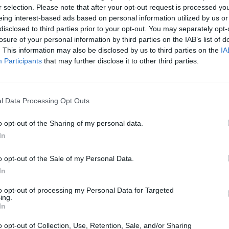
r selection. Please note that after your opt-out request is processed y
eing interest-based ads based on personal information utilized by us or
disclosed to third parties prior to your opt-out. You may separately opt-
ismu museli oželet.
„Musím se ohradit ke komentářům, ve
losure of your personal information by third parties on the IAB’s list of
že město je příčinou zrušení v pořadí 40. ročníku Rally
. This information may also be disclosed by us to third parties on the
IA
teli zcela jistě jednat o podpoře, která z naší strany byla
Participants
that may further disclose it to other third parties.
který by se v příštím roce měl konat v dřívějším termínu
l Data Processing Opt Outs
Eva Švehlová,
o opt-out of the Sharing of my personal data.
In
tisková mluvčí města Příbram
o opt-out of the Sale of my Personal Data.
In
to opt-out of processing my Personal Data for Targeted
ing.
In
lly
závod
o opt-out of Collection, Use, Retention, Sale, and/or Sharing