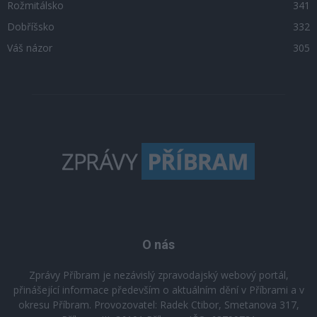
Rožmitálsko
341
Dobříšsko
332
Váš názor
305
O nás
Zprávy Příbram je nezávislý zpravodajský webový portál,
přinášející informace především o aktuálním dění v Příbrami a v
okresu Příbram. Provozovatel: Radek Ctibor, Smetanova 317,