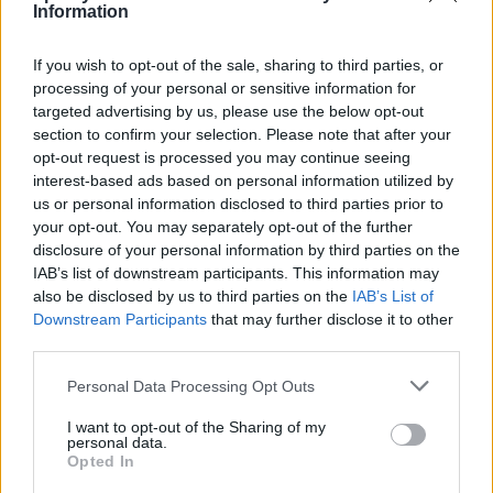
Information
Předchozí článek
Následující článek
Foto dne: Výtah v divadle se už
Proč byl odložen 40. ročník Rally
If you wish to opt-out of the sale, sharing to third parties, or
rýsuje
Příbram
processing of your personal or sensitive information for
targeted advertising by us, please use the below opt-out
section to confirm your selection. Please note that after your
SOUVISEJÍCÍ ČLÁNKY
opt-out request is processed you may continue seeing
VÍCE OD AUTORA
interest-based ads based on personal information utilized by
us or personal information disclosed to third parties prior to
your opt-out. You may separately opt-out of the further
Většina koupališť na Příbramsku nabízí
disclosure of your personal information by third parties on the
výborné podmínky. Horší voda je jen na
IAB’s list of downstream participants. This information may
Živohošti
Zpravodajství
also be disclosed by us to third parties on the
IAB’s List of
Downstream Participants
that may further disclose it to other
Příbram modernizuje parkovací automaty.
third parties.
Přibudou i tři nové poblíž Svaté Hory
Personal Data Processing Opt Outs
Zpravodajství
I want to opt-out of the Sharing of my
personal data.
Středočeský kraj upravil pravidla soutěže.
Opted In
Obce nově získají body i za předcházení