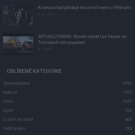
Krampuslauf přilákal tisíce lidí nejen z Příbrami
2. 12. 2016
AKTUALIZOVÁNO: Bývalý objekt Las Vegas na
Trhovkách lehl popelem
8. 7. 2023
OBLÍBENÉ KATEGORIE
Zpravodajství
4756
Kultura
1302
Krimi
1047
Sport
500
O čem se mluví
469
Sedlčansko
398