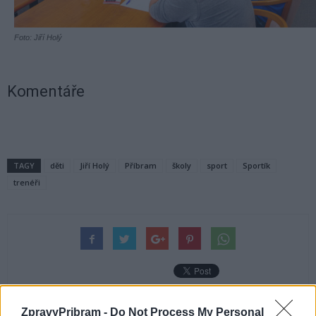
Foto: Jiří Holý
Komentáře
TAGY
děti
Jiří Holý
Příbram
školy
sport
Sportík
trenéři
ZpravyPribram -
Do Not Process My Personal