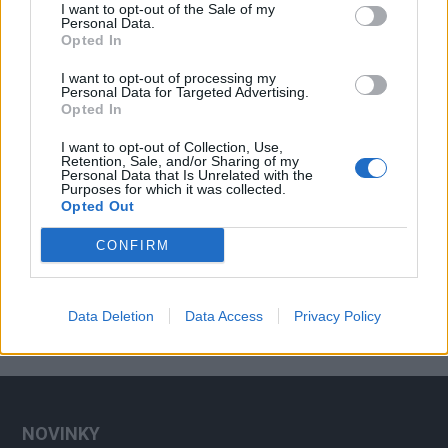
vzniku odpadu
Zpravodajství
I want to opt-out of the Sale of my
Personal Data.
Opted In
I want to opt-out of processing my
Personal Data for Targeted Advertising.
Opted In
I want to opt-out of Collection, Use,
Retention, Sale, and/or Sharing of my
Personal Data that Is Unrelated with the
Purposes for which it was collected.
Opted Out
CONFIRM
Data Deletion
Data Access
Privacy Policy
NOVINKY